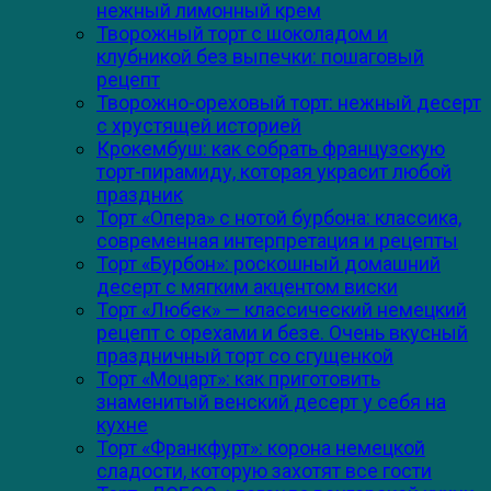
нежный лимонный крем
Творожный торт с шоколадом и
клубникой без выпечки: пошаговый
рецепт
Творожно-ореховый торт: нежный десерт
с хрустящей историей
Крокембуш: как собрать французскую
торт-пирамиду, которая украсит любой
праздник
Торт «Опера» с нотой бурбона: классика,
современная интерпретация и рецепты
Торт «Бурбон»: роскошный домашний
десерт с мягким акцентом виски
Торт «Любек» — классический немецкий
рецепт с орехами и безе. Очень вкусный
праздничный торт со сгущенкой
Торт «Моцарт»: как приготовить
знаменитый венский десерт у себя на
кухне
Торт «Франкфурт»: корона немецкой
сладости, которую захотят все гости