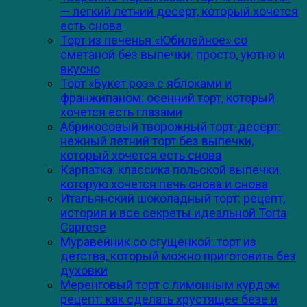
— легкий летний десерт, который хочется
есть снова
Торт из печенья «Юбилейное» со
сметаной без выпечки: просто, уютно и
вкусно
Торт «Букет роз» с яблоками и
франжипаном: осенний торт, который
хочется есть глазами
Абрикосовый творожный торт-десерт:
нежный летний торт без выпечки,
который хочется есть снова
Карпатка: классика польской выпечки,
которую хочется печь снова и снова
Итальянский шоколадный торт: рецепт,
история и все секреты идеальной Torta
Caprese
Муравейник со сгущенкой: торт из
детства, который можно приготовить без
духовки
Меренговый торт с лимонным курдом
рецепт: как сделать хрустящее безе и