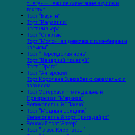
снегу» — нежное сочетание вкусов и
текстур
Торт “Баунти”
Торт “Рафаэлло”
Торт Ривьера
Торт “Спартак”
Торт “Молочная девочка с пломбирным
кремом”
Торт “Персидская ночь”
Торт “Вечерний поцелуй”
Торт “Прага”
Торт “Ангарский”
Торт Королева Элизабет с карамелью и
арахисом
Торт Эстерхази – миндальный
Прекрасная “Маркиза”
Великолепный “Панчо”
Торт “Медный всадник”
Великолепный торт”Бригадейро”
Венский торт”Захер”
Торт “Глаза Клеопатры”