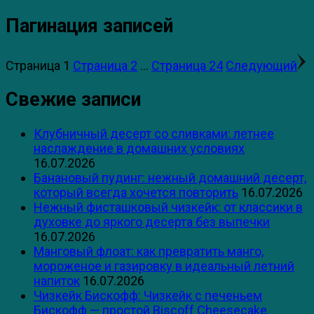
Пагинация записей
Страница
1
Страница
2
…
Страница
24
Следующий
Свежие записи
Клубничный десерт со сливками: летнее
наслаждение в домашних условиях
16.07.2026
Банановый пудинг: нежный домашний десерт,
который всегда хочется повторить
16.07.2026
Нежный фисташковый чизкейк: от классики в
духовке до яркого десерта без выпечки
16.07.2026
Манговый флоат: как превратить манго,
мороженое и газировку в идеальный летний
напиток
16.07.2026
Чизкейк Бискофф: Чизкейк с печеньем
Бискофф — простой Biscoff Cheesecake,