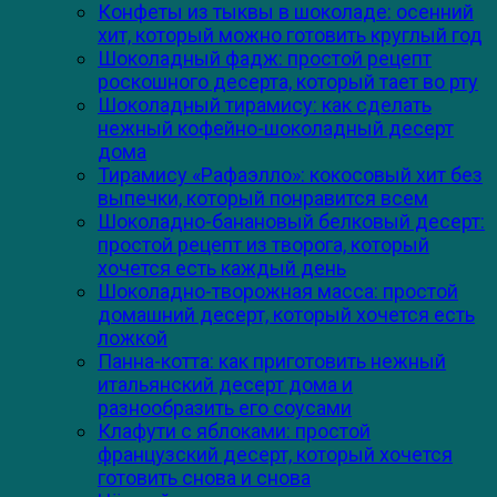
Конфеты из тыквы в шоколаде: осенний
хит, который можно готовить круглый год
Шоколадный фадж: простой рецепт
роскошного десерта, который тает во рту
Шоколадный тирамису: как сделать
нежный кофейно-шоколадный десерт
дома
Тирамису «Рафаэлло»: кокосовый хит без
выпечки, который понравится всем
Шоколадно-банановый белковый десерт:
простой рецепт из творога, который
хочется есть каждый день
Шоколадно-творожная масса: простой
домашний десерт, который хочется есть
ложкой
Панна-котта: как приготовить нежный
итальянский десерт дома и
разнообразить его соусами
Клафути с яблоками: простой
французский десерт, который хочется
готовить снова и снова