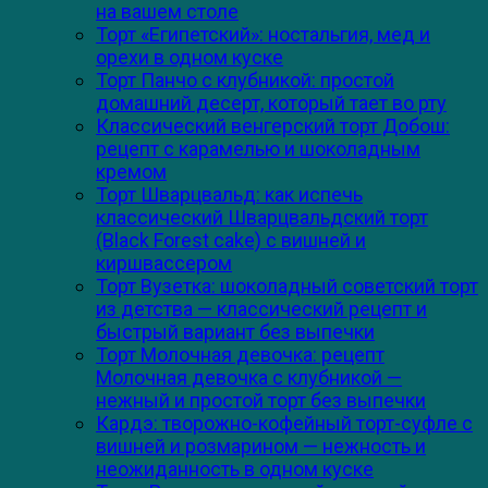
на вашем столе
Торт «Египетский»: ностальгия, мед и
орехи в одном куске
Торт Панчо с клубникой: простой
домашний десерт, который тает во рту
Классический венгерский торт Добош:
рецепт с карамелью и шоколадным
кремом
Торт Шварцвальд: как испечь
классический Шварцвальдский торт
(Black Forest cake) с вишней и
киршвассером
Торт Вузетка: шоколадный советский торт
из детства — классический рецепт и
быстрый вариант без выпечки
Торт Молочная девочка: рецепт
Молочная девочка с клубникой —
нежный и простой торт без выпечки
Кардэ: творожно-кофейный торт-суфле с
вишней и розмарином — нежность и
неожиданность в одном куске