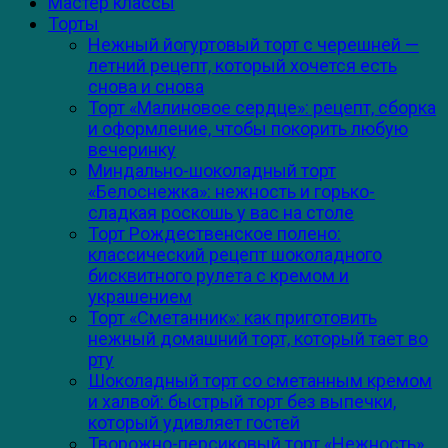
Мастер классы
Торты
Нежный йогуртовый торт с черешней —
летний рецепт, который хочется есть
снова и снова
Торт «Малиновое сердце»: рецепт, сборка
и оформление, чтобы покорить любую
вечеринку
Миндально-шоколадный торт
«Белоснежка»: нежность и горько-
сладкая роскошь у вас на столе
Торт Рождественское полено:
классический рецепт шоколадного
бисквитного рулета с кремом и
украшением
Торт «Сметанник»: как приготовить
нежный домашний торт, который тает во
рту
Шоколадный торт со сметанным кремом
и халвой: быстрый торт без выпечки,
который удивляет гостей
Творожно-персиковый торт «Нежность»