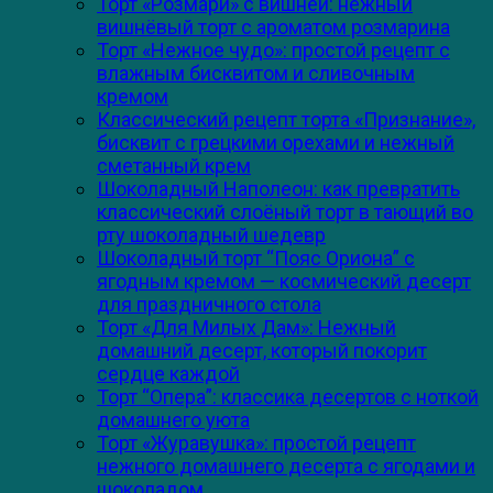
Торт «Розмари» с вишней: нежный
вишнёвый торт с ароматом розмарина
Торт «Нежное чудо»: простой рецепт с
влажным бисквитом и сливочным
кремом
Классический рецепт торта «Признание»,
бисквит с грецкими орехами и нежный
сметанный крем
Шоколадный Наполеон: как превратить
классический слоёный торт в тающий во
рту шоколадный шедевр
Шоколадный торт “Пояс Ориона” с
ягодным кремом — космический десерт
для праздничного стола
Торт «Для Милых Дам»: Нежный
домашний десерт, который покорит
сердце каждой
Торт “Опера”: классика десертов с ноткой
домашнего уюта
Торт «Журавушка»: простой рецепт
нежного домашнего десерта с ягодами и
шоколадом