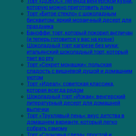
Торт «ДОБОС»: легенда венгерской кухни,
которую можно приготовить дома
Торт «Битое стекло» с шоколадным
бисквитом: яркий мозаичный десерт для
праздника
Баноффи: торт, который покорил англичан
(и теперь готовится у вас на кухне)
Шоколадный торт капрезе без муки:
итальянский шоколадный торт, который
тает во рту
Торт «Секрет монашки»: польская
сладость с вишнёвой душой и домашним
уютом
Торт «Идеал»: советская классика,
которая всегда рядом
Шоколадный торт «Йокаи»: венгерский
литературный десерт для домашней
выпечки
Торт «Трухлявый пень»: вкус детства в
домашнем варианте, который легко
собрать самому
Торт «Слоновья слеза»: простой и