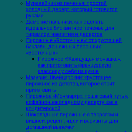
Муравейник из печенья: простой
холодный десерт, который готовится
руками
Дамские пальчики: как сделать
идеальное бисквитное печенье для
тирамису, чаепития и десертов
Пирожные «Восточные»: от хрустящей
баклавы до нежных песочных
«Восточных»
Пирожное «Жаждущая монашка»:
как приготовить французскую
классику у себя на кухне
Мазурик Швейцарский: хрустящее
пирожное из детства, которое стоит
приготовить
Пирожное «Монмартр»: пошаговый путь к
кофейно-шоколадному десерту как в
кондитерской
Шоколадные пирожные с творогом и
вишней: рецепт, идеи и варианты для
домашней выпечки