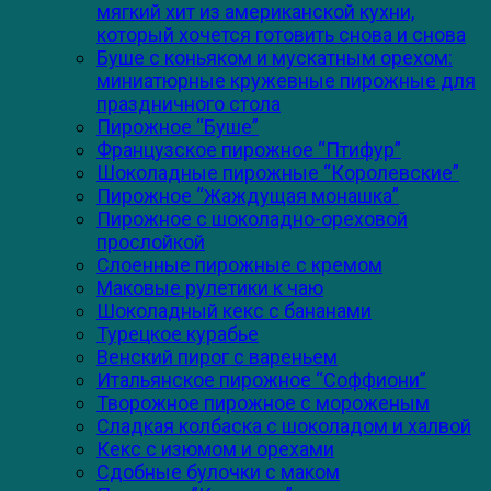
мягкий хит из американской кухни,
который хочется готовить снова и снова
Буше с коньяком и мускатным орехом:
миниатюрные кружевные пирожные для
праздничного стола
Пирожное “Буше”
Французское пирожное “Птифур”
Шоколадные пирожные “Королевские”
Пирожное “Жаждущая монашка”
Пирожное с шоколадно-ореховой
прослойкой
Слоенные пирожные с кремом
Маковые рулетики к чаю
Шоколадный кекс с бананами
Турецкое курабье
Венский пирог с вареньем
Итальянское пирожное “Соффиони”
Творожное пирожное с мороженым
Сладкая колбаска с шоколадом и халвой
Кекс с изюмом и орехами
Сдобные булочки с маком