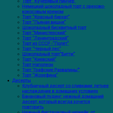
Торт “Кучерявый пинчер”
Немецкий шоколадный торт с орехово-
кокосовым кремом
Торт “Красный бархат”
Торт “Пьяная вишня”
Шоколадный бисквитный торт
Торт “Министерский”
Торт “Ленинградский”
Торт из СССР -“Полёт”
Торт “Черный лес”
Шоколадный торт”Битти”
Торт “Киевский”
Торт Наполеон
Торт ‘Графские Развалины’”
Торт “Жозефина”
Десерты
Клубничный десерт со сливками: летнее
наслаждение в домашних условиях
Банановый пудинг: нежный домашний
десерт, который всегда хочется
повторить
Нежный фисташковый чизкейк: от