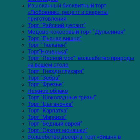
Изысканный бисквитный торт
«Любовник»: рецепт и секреты
приготовления
Торт “Райский десант”
Медово-кокосовый торт “Дульсинея”
Торт “Пьяная вишня”
Торт “Тюльпан”
Торт”Ноченька”
Торт “Лесной мох”: волшебство природы
на вашем столе
Торт “Гнездо глухаря”
Торт “Зебра”
Торт “Фрезье”
Нежное облако
Торт “Шоколадные грёзы”
Торт “Цыганочка”
Торт “Карпатка”
Торт “Маркиза”
Торт “Бедный еврей”
Торт “Секрет монашки”
Волшебство десерта: торт «Вишня в