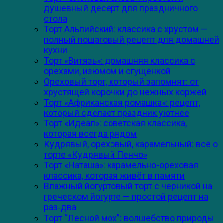
душевный десерт для праздничного
стола
Торт Альпийский: классика с хрустом —
полный пошаговый рецепт для домашней
кухни
Торт «Витязь»: домашняя классика с
орехами, изюмом и сгущёнкой
Ореховый торт, который запомнят: от
хрустящей корочки до нежных коржей
Торт «Африканская ромашка»: рецепт,
который сделает праздник уютнее
Торт «Идеал»: советская классика,
которая всегда рядом
Кудрявый, ореховый, карамельный: всё о
торте «Кудрявый Пенчо»
Торт «Наташа»: карамельно-ореховая
классика, которая живёт в памяти
Влажный йогуртовый торт с черникой на
греческом йогурте — простой рецепт на
раз‑два
Торт “Лесной мох”: волшебство природы