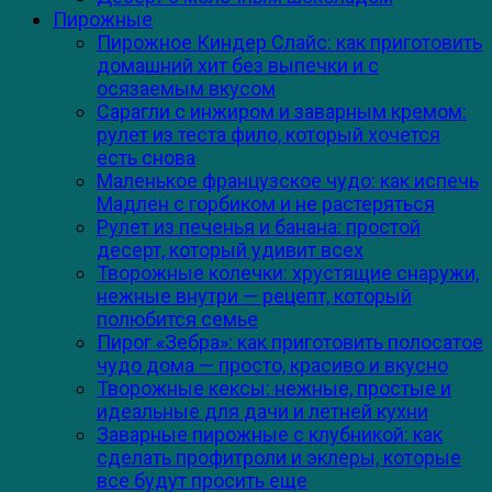
Пирожные
Пирожное Киндер Слайс: как приготовить
домашний хит без выпечки и с
осязаемым вкусом
Сарагли с инжиром и заварным кремом:
рулет из теста фило, который хочется
есть снова
Маленькое французское чудо: как испечь
Мадлен с горбиком и не растеряться
Рулет из печенья и банана: простой
десерт, который удивит всех
Творожные колечки: хрустящие снаружи,
нежные внутри — рецепт, который
полюбится семье
Пирог «Зебра»: как приготовить полосатое
чудо дома — просто, красиво и вкусно
Творожные кексы: нежные, простые и
идеальные для дачи и летней кухни
Заварные пирожные с клубникой: как
сделать профитроли и эклеры, которые
все будут просить еще