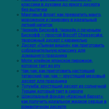
классики в духовке до яркого десерта
без выпечки
Манговый флоат: как превратить манго,
мороженое и газировку в идеальный
летний напиток
Чизкейк Бискофф: Чизкейк с печеньем
Бискофф — простой Biscoff Cheesecake,
творожный десерт с карамелью
Десерт «Пьяная вишня»: как приготовить
соблазнительную классику для
домашнего праздника
Моти: клейкое японское пирожное,
которое тает во рту
Чак-чак: как приготовить настоящий
татарский чак-чак — хрустящий медовый
десерт для праздника
Тулумба: хрустящий десерт из солнечной
Турции, который тает в сиропе
Шоколадный фондан «Красный бархат»:
как получить идеальное жидкое сердце в
романтичном десерте