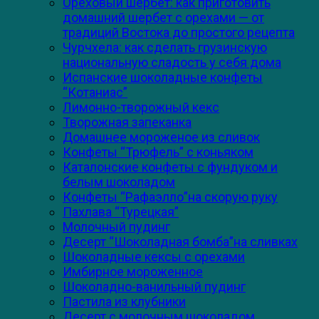
Ореховый шербет: как приготовить
домашний шербет с орехами — от
традиций Востока до простого рецепта
Чурчхела: как сделать грузинскую
национальную сладость у себя дома
Испанские шоколадные конфеты
“Котаниас”
Лимонно-творожный кекс
Творожная запеканка
Домашнее мороженое из сливок
Конфеты “Трюфель” с коньяком
Каталонские конфеты с фундуком и
белым шоколадом
Конфеты “Рафаэлло”на скорую руку
Пахлава “Турецкая”
Молочный пудинг
Десерт “Шоколадная бомба”на сливках
Шоколадные кексы с орехами
Имбирное мороженное
Шоколадно-ванильный пудинг
Пастила из клубники
Десерт с молочным шоколадом