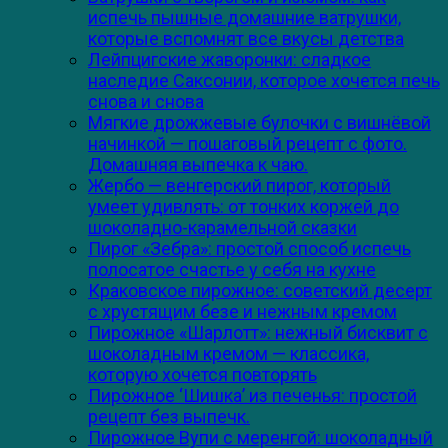
испечь пышные домашние ватрушки,
которые вспомнят все вкусы детства
Лейпцигские жаворонки: сладкое
наследие Саксонии, которое хочется печь
снова и снова
Мягкие дрожжевые булочки с вишнёвой
начинкой — пошаговый рецепт с фото.
Домашняя выпечка к чаю.
Жербо — венгерский пирог, который
умеет удивлять: от тонких коржей до
шоколадно-карамельной сказки
Пирог «Зебра»: простой способ испечь
полосатое счастье у себя на кухне
Краковское пирожное: советский десерт
с хрустящим безе и нежным кремом
Пирожное «Шарлотт»: нежный бисквит с
шоколадным кремом — классика,
которую хочется повторять
Пирожное ‘Шишка’ из печенья: простой
рецепт без выпечк.
Пирожное Вупи с меренгой: шоколадный