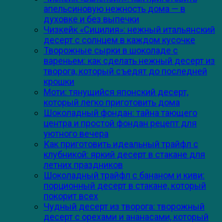
апельсиновую нежность дома — в
духовке и без выпечки
Чизкейк «Сицилия»: нежный итальянский
десерт с солнцем в каждом кусочке
Творожные сырки в шоколаде с
вареньем: как сделать нежный десерт из
творога, который съедят до последней
крошки
Моти: тянущийся японский десерт,
который легко приготовить дома
Шоколадный фондан: тайна тающего
центра и простой фондан рецепт для
уютного вечера
Как приготовить идеальный трайфл с
клубникой: яркий десерт в стакане для
летних праздников
Шоколадный трайфл с бананом и киви:
порционный десерт в стакане, который
покорит всех
Чудный десерт из творога: творожный
десерт с орехами и ананасами, который