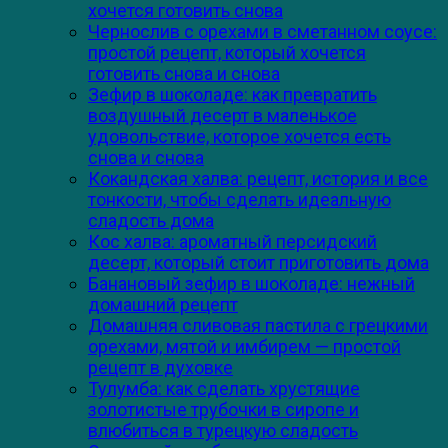
хочется готовить снова
Чернослив с орехами в сметанном соусе:
простой рецепт, который хочется
готовить снова и снова
Зефир в шоколаде: как превратить
воздушный десерт в маленькое
удовольствие, которое хочется есть
снова и снова
Кокандская халва: рецепт, история и все
тонкости, чтобы сделать идеальную
сладость дома
Кос халва: ароматный персидский
десерт, который стоит приготовить дома
Банановый зефир в шоколаде: нежный
домашний рецепт
Домашняя сливовая пастила с грецкими
орехами, мятой и имбирем — простой
рецепт в духовке
Тулумба: как сделать хрустящие
золотистые трубочки в сиропе и
влюбиться в турецкую сладость