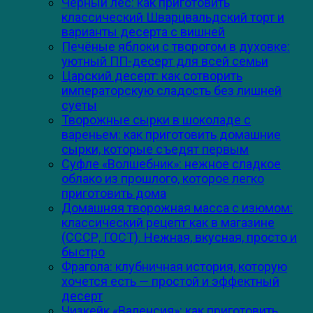
Чёрный лес: как приготовить
классический Шварцвальдский торт и
варианты десерта с вишней
Печёные яблоки с творогом в духовке:
уютный ПП-десерт для всей семьи
Царский десерт: как сотворить
императорскую сладость без лишней
суеты
Творожные сырки в шоколаде с
вареньем: как приготовить домашние
сырки, которые съедят первым
Суфле «Волшебник»: нежное сладкое
облако из прошлого, которое легко
приготовить дома
Домашняя творожная масса с изюмом:
классический рецепт как в магазине
(СССР, ГОСТ). Нежная, вкусная, просто и
быстро
Фрагола: клубничная история, которую
хочется есть — простой и эффектный
десерт
Чизкейк «Валенсия»: как приготовить