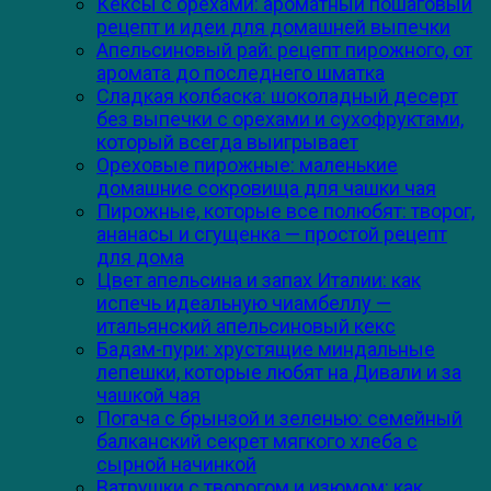
Кексы с орехами: ароматный пошаговый
рецепт и идеи для домашней выпечки
Апельсиновый рай: рецепт пирожного, от
аромата до последнего шматка
Сладкая колбаска: шоколадный десерт
без выпечки с орехами и сухофруктами,
который всегда выигрывает
Ореховые пирожные: маленькие
домашние сокровища для чашки чая
Пирожные, которые все полюбят: творог,
ананасы и сгущенка — простой рецепт
для дома
Цвет апельсина и запах Италии: как
испечь идеальную чиамбеллу —
итальянский апельсиновый кекс
Бадам-пури: хрустящие миндальные
лепешки, которые любят на Дивали и за
чашкой чая
Погача с брынзой и зеленью: семейный
балканский секрет мягкого хлеба с
сырной начинкой
Ватрушки с творогом и изюмом: как