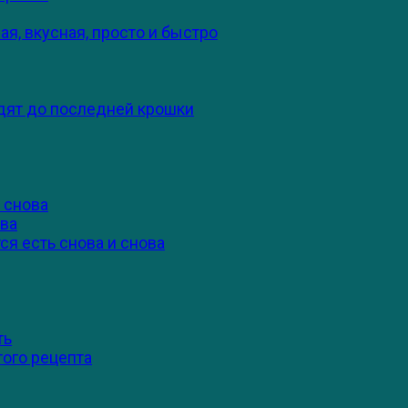
я, вкусная, просто и быстро
едят до последней крошки
 снова
ова
ся есть снова и снова
ть
того рецепта