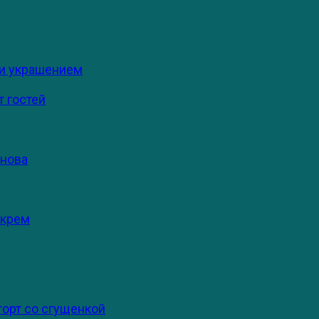
 и украшением
 гостей
снова
 крем
торт со сгущенкой