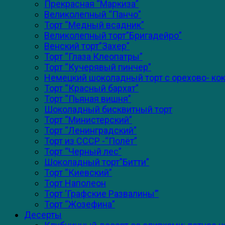
Прекрасная “Маркиза”
Великолепный “Панчо”
Торт “Медный всадник”
Великолепный торт”Бригадейро”
Венский торт”Захер”
Торт “Глаза Клеопатры”
Торт “Кучерявый пинчер”
Немецкий шоколадный торт с орехово- к
Торт “Красный бархат”
Торт “Пьяная вишня”
Шоколадный бисквитный торт
Торт “Министерский”
Торт “Ленинградский”
Торт из СССР -“Полёт”
Торт “Черный лес”
Шоколадный торт”Битти”
Торт “Киевский”
Торт Наполеон
Торт ‘Графские Развалины’”
Торт “Жозефина”
Десерты