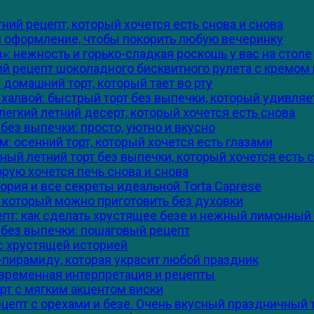
ий рецепт, который хочется есть снова и снова
 и оформление, чтобы покорить любую вечеринку
 нежность и горько-сладкая роскошь у вас на столе
ий рецепт шоколадного бисквитного рулета с кремом
 домашний торт, который тает во рту
алвой: быстрый торт без выпечки, который удивляет
егкий летний десерт, который хочется есть снова
без выпечки: просто, уютно и вкусно
м: осенний торт, который хочется есть глазами
ый летний торт без выпечки, который хочется есть 
орую хочется печь снова и снова
ория и все секреты идеальной Torta Caprese
, который можно приготовить без духовки
пт: как сделать хрустящее безе и нежный лимонный
 без выпечки: пошаговый рецепт
с хрустящей историей
-пирамиду, которая украсит любой праздник
современная интерпретация и рецепты
рт с мягким акцентом виски
цепт с орехами и безе. Очень вкусный праздничный 