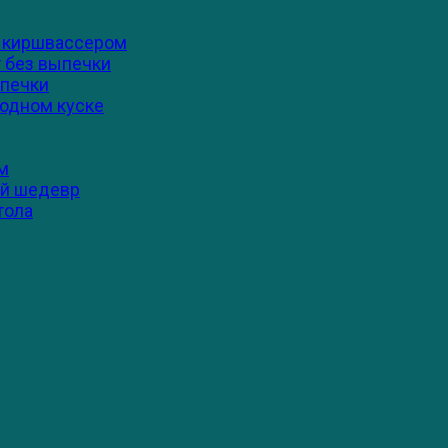
 и киршвассером
т без выпечки
ыпечки
 одном куске
м
ый шедевр
тола