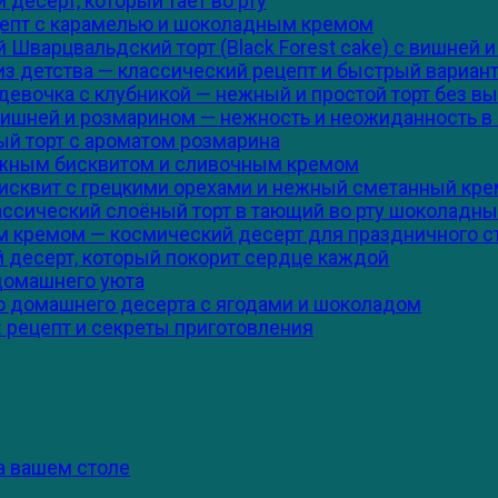
 десерт, который тает во рту
цепт с карамелью и шоколадным кремом
 Шварцвальдский торт (Black Forest cake) с вишней
 из детства — классический рецепт и быстрый вариан
девочка с клубникой — нежный и простой торт без в
вишней и розмарином — нежность и неожиданность в
ый торт с ароматом розмарина
лажным бисквитом и сливочным кремом
бисквит с грецкими орехами и нежный сметанный кре
ассический слоёный торт в тающий во рту шоколадн
м кремом — космический десерт для праздничного с
десерт, который покорит сердце каждой
 домашнего уюта
го домашнего десерта с ягодами и шоколадом
 рецепт и секреты приготовления
а вашем столе