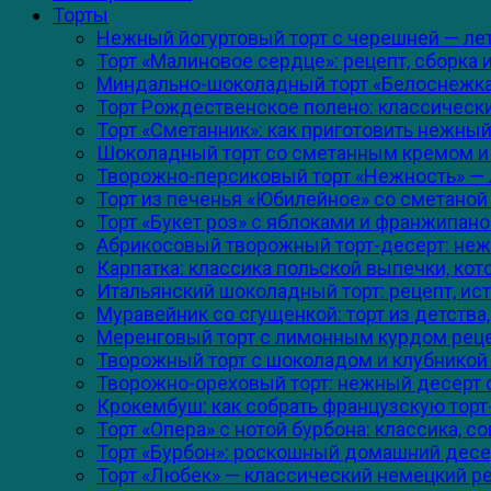
Торты
Нежный йогуртовый торт с черешней — летн
Торт «Малиновое сердце»: рецепт, сборка
Миндально-шоколадный торт «Белоснежка»:
Торт Рождественское полено: классическ
Торт «Сметанник»: как приготовить нежный
Шоколадный торт со сметанным кремом и х
Творожно-персиковый торт «Нежность» — л
Торт из печенья «Юбилейное» со сметаной 
Торт «Букет роз» с яблоками и франжипано
Абрикосовый творожный торт-десерт: нежн
Карпатка: классика польской выпечки, кот
Итальянский шоколадный торт: рецепт, ист
Муравейник со сгущенкой: торт из детства
Меренговый торт с лимонным курдом реце
Творожный торт с шоколадом и клубникой
Творожно-ореховый торт: нежный десерт 
Крокембуш: как собрать французскую торт
Торт «Опера» с нотой бурбона: классика, 
Торт «Бурбон»: роскошный домашний десе
Торт «Любек» — классический немецкий ре