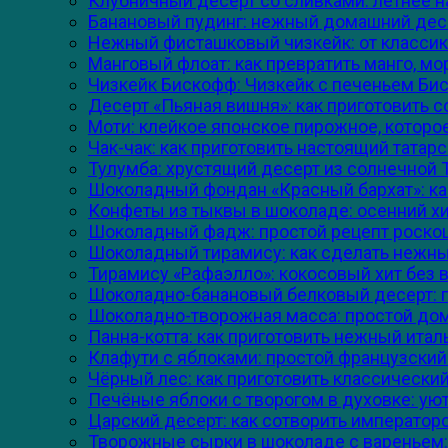
Клубничный десерт со сливками: летнее 
Банановый пудинг: нежный домашний десе
Нежный фисташковый чизкейк: от классики
Манговый флоат: как превратить манго, мо
Чизкейк Бискофф: Чизкейк с печеньем Бис
Десерт «Пьяная вишня»: как приготовить 
Моти: клейкое японское пирожное, которое
Чак-чак: как приготовить настоящий тата
Тулумба: хрустящий десерт из солнечной Т
Шоколадный фондан «Красный бархат»: ка
Конфеты из тыквы в шоколаде: осенний хи
Шоколадный фадж: простой рецепт роскошн
Шоколадный тирамису: как сделать нежн
Тирамису «Рафаэлло»: кокосовый хит без 
Шоколадно-банановый белковый десерт: пр
Шоколадно-творожная масса: простой дом
Панна-котта: как приготовить нежный итал
Клафути с яблоками: простой французский 
Чёрный лес: как приготовить классически
Печёные яблоки с творогом в духовке: ую
Царский десерт: как сотворить император
Творожные сырки в шоколаде с вареньем: