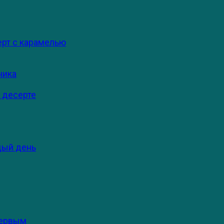
ерт с карамелью
ника
 десерте
дый день
первым