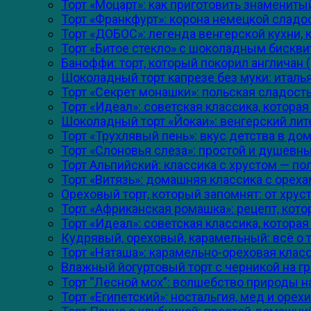
Торт «Моцарт»: как приготовить знамениты
Торт «Франкфурт»: корона немецкой сладос
Торт «ДОБОС»: легенда венгерской кухни,
Торт «Битое стекло» с шоколадным бискви
Баноффи: торт, который покорил англичан (и
Шоколадный торт капрезе без муки: италья
Торт «Секрет монашки»: польская сладос
Торт «Идеал»: советская классика, котора
Шоколадный торт «Йокаи»: венгерский ли
Торт «Трухлявый пень»: вкус детства в до
Торт «Слоновья слеза»: простой и душевн
Торт Альпийский: классика с хрустом — п
Торт «Витязь»: домашняя классика с орех
Ореховый торт, который запомнят: от хру
Торт «Африканская ромашка»: рецепт, кот
Торт «Идеал»: советская классика, котора
Кудрявый, ореховый, карамельный: всё о 
Торт «Наташа»: карамельно-ореховая класс
Влажный йогуртовый торт с черникой на гр
Торт “Лесной мох”: волшебство природы н
Торт «Египетский»: ностальгия, мед и орех