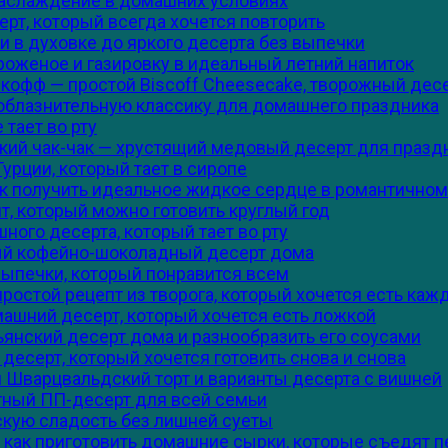
наслаждение в домашних условиях
рт, который всегда хочется повторить
 в духовке до яркого десерта без выпечки
роженое и газировку в идеальный летний напиток
кофф — простой Biscoff Cheesecake, творожный дес
соблазнительную классику для домашнего праздника
 тает во рту
рский чак-чак — хрустящий медовый десерт для празд
урции, который тает в сиропе
к получить идеальное жидкое сердце в романтичном
т, который можно готовить круглый год
ого десерта, который тает во рту
ый кофейно-шоколадный десерт дома
выпечки, который понравится всем
остой рецепт из творога, который хочется есть каж
ашний десерт, который хочется есть ложкой
ьянский десерт дома и разнообразить его соусами
десерт, который хочется готовить снова и снова
й Шварцвальдский торт и варианты десерта с вишней
тный ПП-десерт для всей семьи
скую сладость без лишней суеты
 как приготовить домашние сырки, которые съедят 