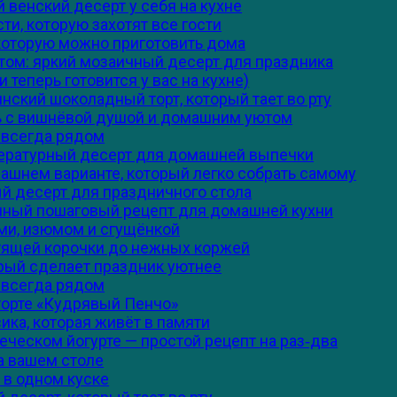
й венский десерт у себя на кухне
ти, которую захотят все гости
 которую можно приготовить дома
том: яркий мозаичный десерт для праздника
 теперь готовится у вас на кухне)
нский шоколадный торт, который тает во рту
ть с вишнёвой душой и домашним уютом
я всегда рядом
тературный десерт для домашней выпечки
машнем варианте, который легко собрать самому
ый десерт для праздничного стола
олный пошаговый рецепт для домашней кухни
ами, изюмом и сгущёнкой
стящей корочки до нежных коржей
орый сделает праздник уютнее
я всегда рядом
торте «Кудрявый Пенчо»
ика, которая живёт в памяти
еческом йогурте — простой рецепт на раз‑два
а вашем столе
и в одном куске