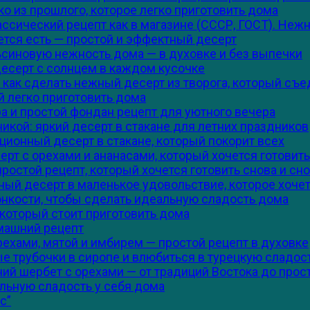
о из прошлого, которое легко приготовить дома
сический рецепт как в магазине (СССР, ГОСТ). Нежна
ется есть — простой и эффектный десерт
льсиновую нежность дома — в духовке и без выпечки
десерт с солнцем в каждом кусочке
как сделать нежный десерт из творога, который съ
й легко приготовить дома
а и простой фондан рецепт для уютного вечера
икой: яркий десерт в стакане для летних праздников
ционный десерт в стакане, который покорит всех
рт с орехами и ананасами, который хочется готовить
ростой рецепт, который хочется готовить снова и сн
ый десерт в маленькое удовольствие, которое хочет
тонкости, чтобы сделать идеальную сладость дома
 который стоит приготовить дома
машний рецепт
ехами, мятой и имбирем — простой рецепт в духовке
ые трубочки в сиропе и влюбиться в турецкую сладос
ий шербет с орехами — от традиций Востока до прос
альную сладость у себя дома
с”