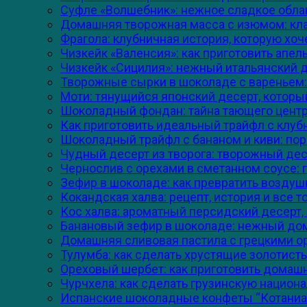
Суфле «Волшебник»: нежное сладкое облак
Домашняя творожная масса с изюмом: клас
Фрагола: клубничная история, которую хоч
Чизкейк «Валенсия»: как приготовить апе
Чизкейк «Сицилия»: нежный итальянский 
Творожные сырки в шоколаде с вареньем: 
Моти: тянущийся японский десерт, которы
Шоколадный фондан: тайна тающего центр
Как приготовить идеальный трайфл с клубн
Шоколадный трайфл с бананом и киви: пор
Чудный десерт из творога: творожный десе
Чернослив с орехами в сметанном соусе: п
Зефир в шоколаде: как превратить воздушн
Кокандская халва: рецепт, история и все 
Кос халва: ароматный персидский десерт,
Банановый зефир в шоколаде: нежный до
Домашняя сливовая пастила с грецкими ор
Тулумба: как сделать хрустящие золотист
Ореховый шербет: как приготовить домашн
Чурчхела: как сделать грузинскую национ
Испанские шоколадные конфеты “Котаниа