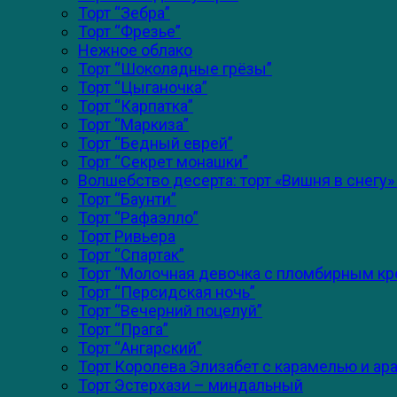
Торт “Зебра”
Торт “Фрезье”
Нежное облако
Торт “Шоколадные грёзы”
Торт “Цыганочка”
Торт “Карпатка”
Торт “Маркиза”
Торт “Бедный еврей”
Торт “Секрет монашки”
Волшебство десерта: торт «Вишня в снегу»
Торт “Баунти”
Торт “Рафаэлло”
Торт Ривьера
Торт “Спартак”
Торт “Молочная девочка с пломбирным к
Торт “Персидская ночь”
Торт “Вечерний поцелуй”
Торт “Прага”
Торт “Ангарский”
Торт Королева Элизабет с карамелью и ар
Торт Эстерхази – миндальный