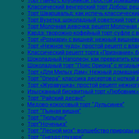
Торт Панчо с клубникой: простой домашний
Классический венгерский торт Добош: ре
Торт Шварцвальд: как испечь классический
Торт Вузетка: шоколадный советский торт
Торт Молочная девочка: рецепт Молочная 
Кардэ: творожно-кофейный торт-суфле с 
Торт «Розмари» с вишней: нежный вишнёв
Торт «Нежное чудо»: простой рецепт с в
Классический рецепт торта «Признание», 
Шоколадный Наполеон: как превратить кл
Шоколадный торт “Пояс Ориона” с ягодны
Торт «Для Милых Дам»: Нежный домашний 
Торт “Опера”: классика десертов с ноткой
Торт «Журавушка»: простой рецепт нежно
Изысканный бисквитный торт «Любовник»:
Торт “Райский десант”
Медово-кокосовый торт “Дульсинея”
Торт “Пьяная вишня”
Торт “Тюльпан”
Торт”Ноченька”
Торт “Лесной мох”: волшебство природы н
Торт “Гнездо глухаря”