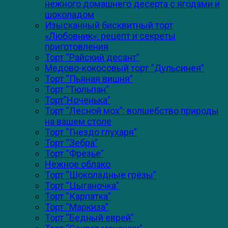
нежного домашнего десерта с ягодами и
шоколадом
Изысканный бисквитный торт
«Любовник»: рецепт и секреты
приготовления
Торт “Райский десант”
Медово-кокосовый торт “Дульсинея”
Торт “Пьяная вишня”
Торт “Тюльпан”
Торт”Ноченька”
Торт “Лесной мох”: волшебство природы
на вашем столе
Торт “Гнездо глухаря”
Торт “Зебра”
Торт “Фрезье”
Нежное облако
Торт “Шоколадные грёзы”
Торт “Цыганочка”
Торт “Карпатка”
Торт “Маркиза”
Торт “Бедный еврей”