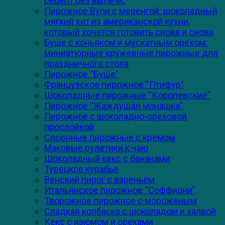
рецепт без выпечк.
Пирожное Вупи с меренгой: шоколадный
мягкий хит из американской кухни,
который хочется готовить снова и снова
Буше с коньяком и мускатным орехом:
миниатюрные кружевные пирожные для
праздничного стола
Пирожное “Буше”
Французское пирожное “Птифур”
Шоколадные пирожные “Королевские”
Пирожное “Жаждущая монашка”
Пирожное с шоколадно-ореховой
прослойкой
Слоенные пирожные с кремом
Маковые рулетики к чаю
Шоколадный кекс с бананами
Турецкое курабье
Венский пирог с вареньем
Итальянское пирожное “Соффиони”
Творожное пирожное с мороженым
Сладкая колбаска с шоколадом и халвой
Кекс с изюмом и орехами