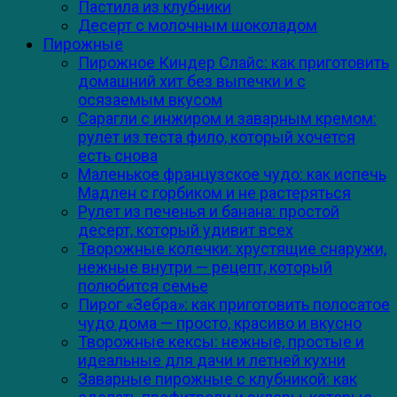
Пастила из клубники
Десерт с молочным шоколадом
Пирожные
Пирожное Киндер Слайс: как приготовить
домашний хит без выпечки и с
осязаемым вкусом
Сарагли с инжиром и заварным кремом:
рулет из теста фило, который хочется
есть снова
Маленькое французское чудо: как испечь
Мадлен с горбиком и не растеряться
Рулет из печенья и банана: простой
десерт, который удивит всех
Творожные колечки: хрустящие снаружи,
нежные внутри — рецепт, который
полюбится семье
Пирог «Зебра»: как приготовить полосатое
чудо дома — просто, красиво и вкусно
Творожные кексы: нежные, простые и
идеальные для дачи и летней кухни
Заварные пирожные с клубникой: как