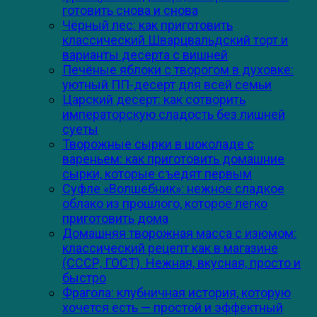
готовить снова и снова
Чёрный лес: как приготовить
классический Шварцвальдский торт и
варианты десерта с вишней
Печёные яблоки с творогом в духовке:
уютный ПП-десерт для всей семьи
Царский десерт: как сотворить
императорскую сладость без лишней
суеты
Творожные сырки в шоколаде с
вареньем: как приготовить домашние
сырки, которые съедят первым
Суфле «Волшебник»: нежное сладкое
облако из прошлого, которое легко
приготовить дома
Домашняя творожная масса с изюмом:
классический рецепт как в магазине
(СССР, ГОСТ). Нежная, вкусная, просто и
быстро
Фрагола: клубничная история, которую
хочется есть — простой и эффектный