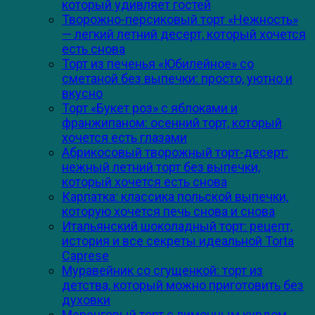
который удивляет гостей
Творожно-персиковый торт «Нежность»
— легкий летний десерт, который хочется
есть снова
Торт из печенья «Юбилейное» со
сметаной без выпечки: просто, уютно и
вкусно
Торт «Букет роз» с яблоками и
франжипаном: осенний торт, который
хочется есть глазами
Абрикосовый творожный торт-десерт:
нежный летний торт без выпечки,
который хочется есть снова
Карпатка: классика польской выпечки,
которую хочется печь снова и снова
Итальянский шоколадный торт: рецепт,
история и все секреты идеальной Torta
Caprese
Муравейник со сгущенкой: торт из
детства, который можно приготовить без
духовки
Меренговый торт с лимонным курдом