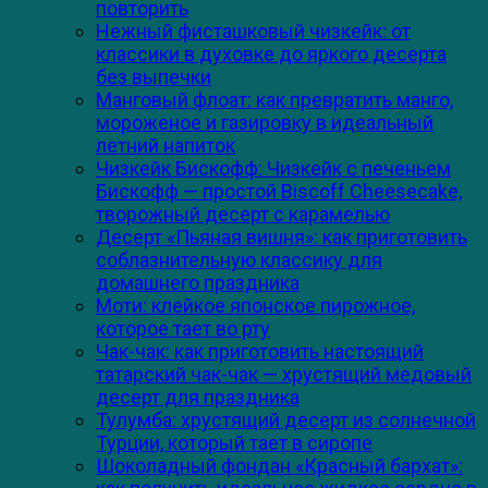
повторить
Нежный фисташковый чизкейк: от
классики в духовке до яркого десерта
без выпечки
Манговый флоат: как превратить манго,
мороженое и газировку в идеальный
летний напиток
Чизкейк Бискофф: Чизкейк с печеньем
Бискофф — простой Biscoff Cheesecake,
творожный десерт с карамелью
Десерт «Пьяная вишня»: как приготовить
соблазнительную классику для
домашнего праздника
Моти: клейкое японское пирожное,
которое тает во рту
Чак-чак: как приготовить настоящий
татарский чак-чак — хрустящий медовый
десерт для праздника
Тулумба: хрустящий десерт из солнечной
Турции, который тает в сиропе
Шоколадный фондан «Красный бархат»: