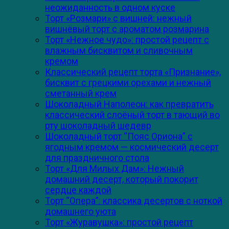
неожиданность в одном куске
Торт «Розмари» с вишней: нежный
вишнёвый торт с ароматом розмарина
Торт «Нежное чудо»: простой рецепт с
влажным бисквитом и сливочным
кремом
Классический рецепт торта «Признание»,
бисквит с грецкими орехами и нежный
сметанный крем
Шоколадный Наполеон: как превратить
классический слоёный торт в тающий во
рту шоколадный шедевр
Шоколадный торт “Пояс Ориона” с
ягодным кремом — космический десерт
для праздничного стола
Торт «Для Милых Дам»: Нежный
домашний десерт, который покорит
сердце каждой
Торт “Опера”: классика десертов с ноткой
домашнего уюта
Торт «Журавушка»: простой рецепт