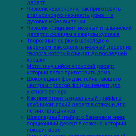
десерт
Чизкейк «Валенсия»: как приготовить
апельсиновую нежность дома — в
духовке и без выпечки
Чизкейк «Сицилия»: нежный итальянский
десерт с солнцем в каждом кусочке
Творожные сырки в шоколаде с
вареньем: как сделать нежный десерт из
творога, который съедят до последней
крошки
Моти: тянущийся японский десерт,
который легко приготовить дома
Шоколадный фондан: тайна тающего
центра и простой фондан рецепт для
уютного вечера
Как приготовить идеальный трайфл с
клубникой: яркий десерт в стакане для
летних праздников
Шоколадный трайфл с бананом и киви:
порционный десерт в стакане, который
покорит всех