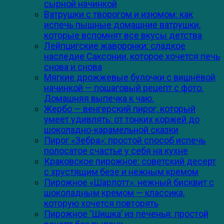
сырной начинкой
Ватрушки с творогом и изюмом: как
испечь пышные домашние ватрушки,
которые вспомнят все вкусы детства
Лейпцигские жаворонки: сладкое
наследие Саксонии, которое хочется печь
снова и снова
Мягкие дрожжевые булочки с вишнёвой
начинкой — пошаговый рецепт с фото.
Домашняя выпечка к чаю.
Жербо — венгерский пирог, который
умеет удивлять: от тонких коржей до
шоколадно-карамельной сказки
Пирог «Зебра»: простой способ испечь
полосатое счастье у себя на кухне
Краковское пирожное: советский десерт
с хрустящим безе и нежным кремом
Пирожное «Шарлотт»: нежный бисквит с
шоколадным кремом — классика,
которую хочется повторять
Пирожное ‘Шишка’ из печенья: простой