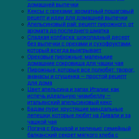
домашней выпечки
Кексы с орехами: ароматный пошаговый
рецепт и идеи для домашней выпечки
Апельсиновый рай: рецепт пирожного, от
аромата до последнего шматка
Сладкая колбаска: шоколадный десерт
без выпечки с орехами и сухофруктами,
который всегда выигрывает
Ореховые пирожные: маленькие
домашние сокровища для чашки чая
Пирожные, которые все полюбят: творог,
ананасы и сгущенка — простой рецепт
для дома
Цвет апельсина и запах Италии: как
испечь идеальную чиамбеллу —
итальянский апельсиновый кекс
Бадам-пури: хрустящие миндальные
лепешки, которые любят на Дивали и за
чашкой чая
Погача с брынзой и зеленью: семейный
балканский секрет мягкого хлеба с