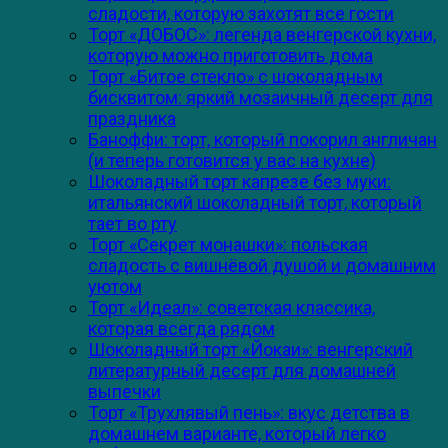
сладости, которую захотят все гости
Торт «ДОБОС»: легенда венгерской кухни,
которую можно приготовить дома
Торт «Битое стекло» с шоколадным
бисквитом: яркий мозаичный десерт для
праздника
Баноффи: торт, который покорил англичан
(и теперь готовится у вас на кухне)
Шоколадный торт капрезе без муки:
итальянский шоколадный торт, который
тает во рту
Торт «Секрет монашки»: польская
сладость с вишнёвой душой и домашним
уютом
Торт «Идеал»: советская классика,
которая всегда рядом
Шоколадный торт «Йокаи»: венгерский
литературный десерт для домашней
выпечки
Торт «Трухлявый пень»: вкус детства в
домашнем варианте, который легко