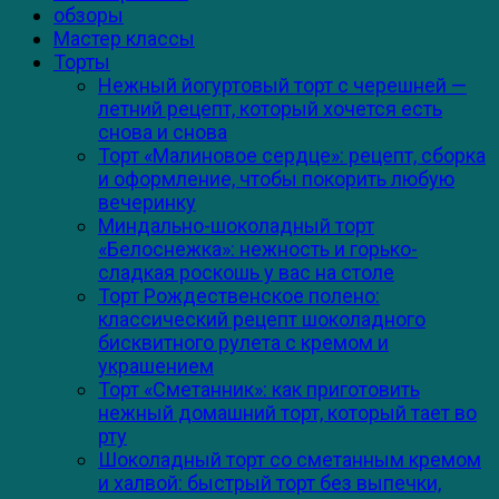
обзоры
Мастер классы
Торты
Нежный йогуртовый торт с черешней —
летний рецепт, который хочется есть
снова и снова
Торт «Малиновое сердце»: рецепт, сборка
и оформление, чтобы покорить любую
вечеринку
Миндально-шоколадный торт
«Белоснежка»: нежность и горько-
сладкая роскошь у вас на столе
Торт Рождественское полено:
классический рецепт шоколадного
бисквитного рулета с кремом и
украшением
Торт «Сметанник»: как приготовить
нежный домашний торт, который тает во
рту
Шоколадный торт со сметанным кремом
и халвой: быстрый торт без выпечки,