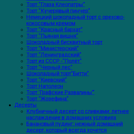
Торт “Глаза Клеопатры”
Торт “Кучерявый пинчер”
Немецкий шоколадный торт с орехово-
кокосовым кремом
Торт “Красный бархат”
Торт “Пьяная вишня”
Шоколадный бисквитный торт
Торт “Министерский”
Торт “Ленинградский”
Торт из СССР -“Полёт”
Торт “Черный лес”
Шоколадный торт”Битти”
Торт “Киевский”
Торт Наполеон
Торт ‘Графские Развалины’”
Торт “Жозефина”
Десерты
Клубничный десерт со сливками: летнее
наслаждение в домашних условиях
Банановый пудинг: нежный домашний
десерт, который всегда хочется