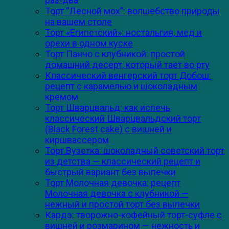
Торт “Лесной мох”: волшебство природы
на вашем столе
Торт «Египетский»: ностальгия, мед и
орехи в одном куске
Торт Панчо с клубникой: простой
домашний десерт, который тает во рту
Классический венгерский торт Добош:
рецепт с карамелью и шоколадным
кремом
Торт Шварцвальд: как испечь
классический Шварцвальдский торт
(Black Forest cake) с вишней и
киршвассером
Торт Вузетка: шоколадный советский торт
из детства — классический рецепт и
быстрый вариант без выпечки
Торт Молочная девочка: рецепт
Молочная девочка с клубникой —
нежный и простой торт без выпечки
Кардэ: творожно-кофейный торт-суфле с
вишней и розмарином — нежность и