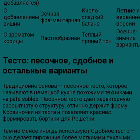
добавляется)
С
Кисло-
Летние и
Сочная,
добавлением
сладкий
весенни
фрагментарная
вишни
баланс
версии
Осенне-
С ароматом
Теплый
Пастообразная
зимние
корицы
пряный тон
вариант
Тесто: песочное, сдобное и
остальные варианты
Традиционно основа — песочное тесто, которое
называют в немецкой кухне похожими техниками
на pâte sablée. Песочное тесто дает характерную
рассыпчатую структуру, отлично держит форму
Корзиночки из теста и позволяет красиво
формировать бортики для Решетки.
Тем не менее иногда используют Сдобное тесто —
оно делает пирожные более мягкими и пухлыми.