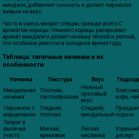
миндаля, добавляет сочность и делает пирожное
живым на вкус.
Часто в смесь вводят специи, прежде всего С
ароматом корицы. Немного корицы раскрывает
аромат миндаля и делает начинку тёплой и уютной,
что особенно уместно в холодное время года.
Таблица: типичные начинки и их
особенности
Начинка
Текстура
Вкус
Подходи
Нежный
Миндальная
Плотная,
Классика
ореховый
начинка
пастообразная
кофе, ча
вкус
Пирожное с
Гладкая,
Сладкий,
Праздни
марципаном
плотная
миндальный
подача
Творог в
выпечке
Мягкая,
Легкая
Утренни
(часто
кремовая
кислинка
десерт