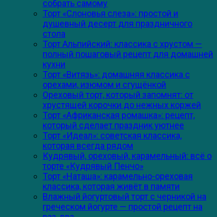
собрать самому
Торт «Слоновья слеза»: простой и
душевный десерт для праздничного
стола
Торт Альпийский: классика с хрустом —
полный пошаговый рецепт для домашней
кухни
Торт «Витязь»: домашняя классика с
орехами, изюмом и сгущёнкой
Ореховый торт, который запомнят: от
хрустящей корочки до нежных коржей
Торт «Африканская ромашка»: рецепт,
который сделает праздник уютнее
Торт «Идеал»: советская классика,
которая всегда рядом
Кудрявый, ореховый, карамельный: всё о
торте «Кудрявый Пенчо»
Торт «Наташа»: карамельно-ореховая
классика, которая живёт в памяти
Влажный йогуртовый торт с черникой на
греческом йогурте — простой рецепт на
раз‑два