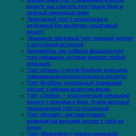
рецепт: как сделать хрустящее безе и
нежный лимонный крем
Творожный торт с шоколадом и
клубникой без выпечки: пошаговый
рецепт
Творожно-ореховый торт: нежный десерт
с хрустящей историей
Крокембуш: как собрать французскую
торт-пирамиду, которая украсит любой
праздник
Торт «Опера» с нотой бурбона: классика,
современная интерпретация и рецепты
Торт «Бурбон»: роскошный домашний
десерт с мягким акцентом виски
Торт «Любек» — классический немецкий
рецепт с орехами и безе. Очень вкусный
праздничный торт со сгущенкой
Торт «Моцарт»: как приготовить
знаменитый венский десерт у себя на
кухне
Торт «Франкфурт»: корона немецкой