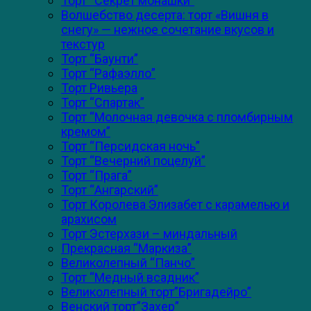
Торт “Секрет монашки”
Волшебство десерта: торт «Вишня в
снегу» — нежное сочетание вкусов и
текстур
Торт “Баунти”
Торт “Рафаэлло”
Торт Ривьера
Торт “Спартак”
Торт “Молочная девочка с пломбирным
кремом”
Торт “Персидская ночь”
Торт “Вечерний поцелуй”
Торт “Прага”
Торт “Ангарский”
Торт Королева Элизабет с карамелью и
арахисом
Торт Эстерхази – миндальный
Прекрасная “Маркиза”
Великолепный “Панчо”
Торт “Медный всадник”
Великолепный торт”Бригадейро”
Венский торт”Захер”