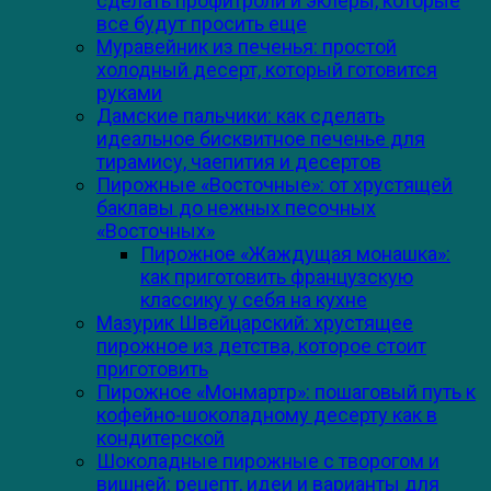
сделать профитроли и эклеры, которые
все будут просить еще
Муравейник из печенья: простой
холодный десерт, который готовится
руками
Дамские пальчики: как сделать
идеальное бисквитное печенье для
тирамису, чаепития и десертов
Пирожные «Восточные»: от хрустящей
баклавы до нежных песочных
«Восточных»
Пирожное «Жаждущая монашка»:
как приготовить французскую
классику у себя на кухне
Мазурик Швейцарский: хрустящее
пирожное из детства, которое стоит
приготовить
Пирожное «Монмартр»: пошаговый путь к
кофейно-шоколадному десерту как в
кондитерской
Шоколадные пирожные с творогом и
вишней: рецепт, идеи и варианты для