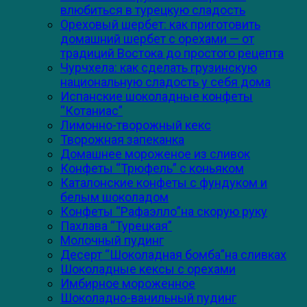
влюбиться в турецкую сладость
Ореховый шербет: как приготовить
домашний шербет с орехами — от
традиций Востока до простого рецепта
Чурчхела: как сделать грузинскую
национальную сладость у себя дома
Испанские шоколадные конфеты
“Котаниас”
Лимонно-творожный кекс
Творожная запеканка
Домашнее мороженое из сливок
Конфеты “Трюфель” с коньяком
Каталонские конфеты с фундуком и
белым шоколадом
Конфеты “Рафаэлло”на скорую руку
Пахлава “Турецкая”
Молочный пудинг
Десерт “Шоколадная бомба”на сливках
Шоколадные кексы с орехами
Имбирное мороженное
Шоколадно-ванильный пудинг