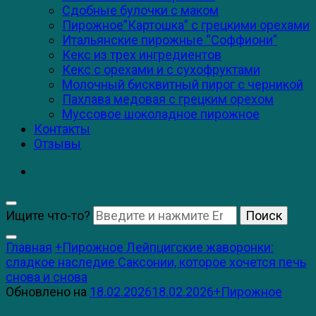
Сдобные булочки с маком
Пирожное”Картошка” с грецкими орехами
Итальянские пирожные “Соффиони”
Кекс из трех ингредиентов
Кекс с орехами и с сухофруктами
Молочный бисквитный пирог с черникой
Пахлава медовая с грецким орехом
Муссовое шоколадное пирожное
Контакты
Отзывы
Ищите что-то?
Главная
+Пирожное
Лейпцигские жаворонки:
сладкое наследие Саксонии, которое хочется печь
снова и снова
Обновлено на
18.02.2026
18.02.2026
+Пирожное