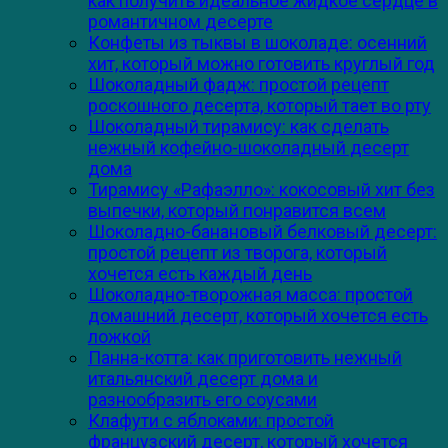
как получить идеальное жидкое сердце в
романтичном десерте
Конфеты из тыквы в шоколаде: осенний
хит, который можно готовить круглый год
Шоколадный фадж: простой рецепт
роскошного десерта, который тает во рту
Шоколадный тирамису: как сделать
нежный кофейно-шоколадный десерт
дома
Тирамису «Рафаэлло»: кокосовый хит без
выпечки, который понравится всем
Шоколадно-банановый белковый десерт:
простой рецепт из творога, который
хочется есть каждый день
Шоколадно-творожная масса: простой
домашний десерт, который хочется есть
ложкой
Панна-котта: как приготовить нежный
итальянский десерт дома и
разнообразить его соусами
Клафути с яблоками: простой
французский десерт, который хочется