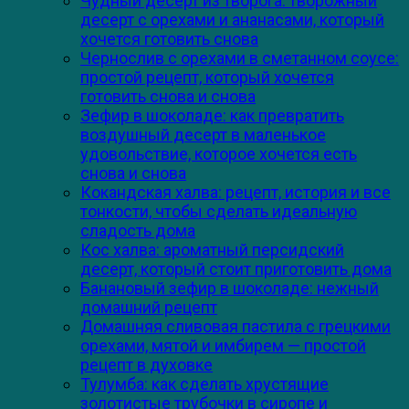
Чудный десерт из творога: творожный
десерт с орехами и ананасами, который
хочется готовить снова
Чернослив с орехами в сметанном соусе:
простой рецепт, который хочется
готовить снова и снова
Зефир в шоколаде: как превратить
воздушный десерт в маленькое
удовольствие, которое хочется есть
снова и снова
Кокандская халва: рецепт, история и все
тонкости, чтобы сделать идеальную
сладость дома
Кос халва: ароматный персидский
десерт, который стоит приготовить дома
Банановый зефир в шоколаде: нежный
домашний рецепт
Домашняя сливовая пастила с грецкими
орехами, мятой и имбирем — простой
рецепт в духовке
Тулумба: как сделать хрустящие
золотистые трубочки в сиропе и