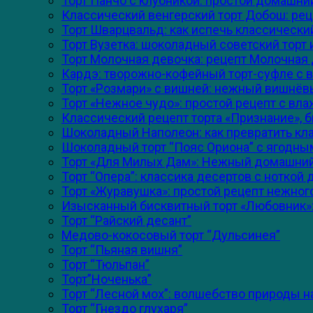
Торт Панчо с клубникой: простой домашний
Классический венгерский торт Добош: ре
Торт Шварцвальд: как испечь классический
Торт Вузетка: шоколадный советский торт
Торт Молочная девочка: рецепт Молочная 
Кардэ: творожно-кофейный торт-суфле с 
Торт «Розмари» с вишней: нежный вишнёв
Торт «Нежное чудо»: простой рецепт с в
Классический рецепт торта «Признание», 
Шоколадный Наполеон: как превратить кл
Шоколадный торт “Пояс Ориона” с ягодны
Торт «Для Милых Дам»: Нежный домашний 
Торт “Опера”: классика десертов с ноткой
Торт «Журавушка»: простой рецепт нежно
Изысканный бисквитный торт «Любовник»:
Торт “Райский десант”
Медово-кокосовый торт “Дульсинея”
Торт “Пьяная вишня”
Торт “Тюльпан”
Торт”Ноченька”
Торт “Лесной мох”: волшебство природы н
Торт “Гнездо глухаря”