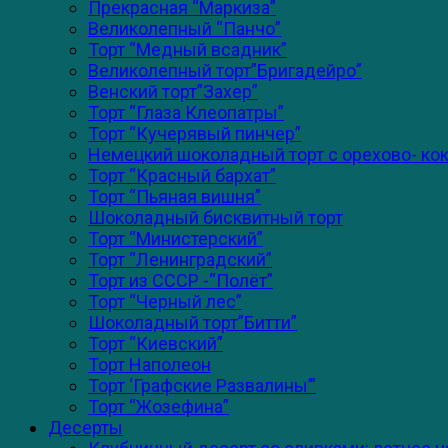
Прекрасная “Маркиза”
Великолепный “Панчо”
Торт “Медный всадник”
Великолепный торт”Бригадейро”
Венский торт”Захер”
Торт “Глаза Клеопатры”
Торт “Кучерявый пинчер”
Немецкий шоколадный торт с орехово- к
Торт “Красный бархат”
Торт “Пьяная вишня”
Шоколадный бисквитный торт
Торт “Министерский”
Торт “Ленинградский”
Торт из СССР -“Полёт”
Торт “Черный лес”
Шоколадный торт”Битти”
Торт “Киевский”
Торт Наполеон
Торт ‘Графские Развалины’”
Торт “Жозефина”
Десерты