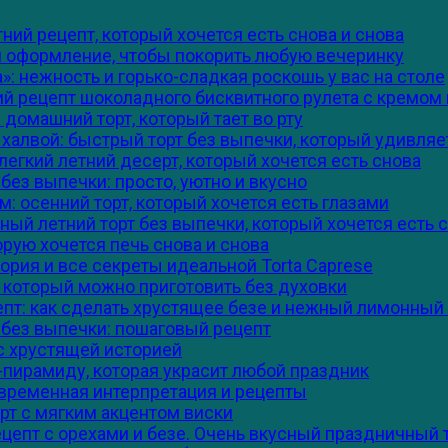
ий рецепт, который хочется есть снова и снова
 и оформление, чтобы покорить любую вечеринку
 нежность и горько-сладкая роскошь у вас на столе
ий рецепт шоколадного бисквитного рулета с кремом
 домашний торт, который тает во рту
алвой: быстрый торт без выпечки, который удивляет
егкий летний десерт, который хочется есть снова
без выпечки: просто, уютно и вкусно
м: осенний торт, который хочется есть глазами
ый летний торт без выпечки, который хочется есть 
орую хочется печь снова и снова
ория и все секреты идеальной Torta Caprese
, который можно приготовить без духовки
пт: как сделать хрустящее безе и нежный лимонный
 без выпечки: пошаговый рецепт
с хрустящей историей
-пирамиду, которая украсит любой праздник
современная интерпретация и рецепты
рт с мягким акцентом виски
цепт с орехами и безе. Очень вкусный праздничный 