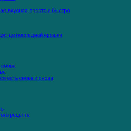
я, вкусная, просто и быстро
едят до последней крошки
 снова
ова
ся есть снова и снова
ть
того рецепта