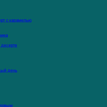
ерт с карамелью
ника
 десерте
дый день
первым