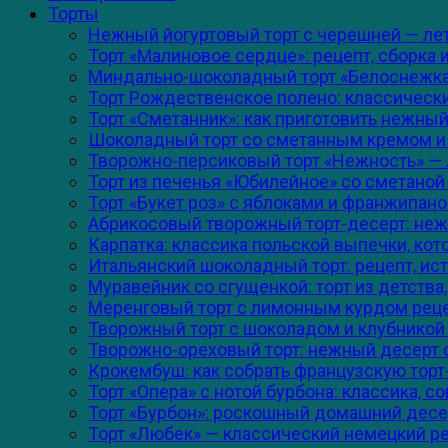
Торты
Нежный йогуртовый торт с черешней — летн
Торт «Малиновое сердце»: рецепт, сборка
Миндально-шоколадный торт «Белоснежка»:
Торт Рождественское полено: классическ
Торт «Сметанник»: как приготовить нежный
Шоколадный торт со сметанным кремом и х
Творожно-персиковый торт «Нежность» — л
Торт из печенья «Юбилейное» со сметаной 
Торт «Букет роз» с яблоками и франжипано
Абрикосовый творожный торт-десерт: нежн
Карпатка: классика польской выпечки, кот
Итальянский шоколадный торт: рецепт, ист
Муравейник со сгущенкой: торт из детства
Меренговый торт с лимонным курдом реце
Творожный торт с шоколадом и клубникой
Творожно-ореховый торт: нежный десерт 
Крокембуш: как собрать французскую торт
Торт «Опера» с нотой бурбона: классика, 
Торт «Бурбон»: роскошный домашний десе
Торт «Любек» — классический немецкий ре