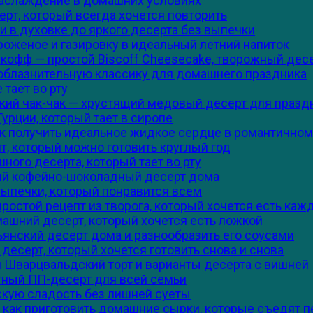
наслаждение в домашних условиях
рт, который всегда хочется повторить
 в духовке до яркого десерта без выпечки
роженое и газировку в идеальный летний напиток
кофф — простой Biscoff Cheesecake, творожный дес
соблазнительную классику для домашнего праздника
 тает во рту
рский чак-чак — хрустящий медовый десерт для празд
урции, который тает в сиропе
к получить идеальное жидкое сердце в романтичном
т, который можно готовить круглый год
ого десерта, который тает во рту
ый кофейно-шоколадный десерт дома
выпечки, который понравится всем
остой рецепт из творога, который хочется есть каж
ашний десерт, который хочется есть ложкой
ьянский десерт дома и разнообразить его соусами
десерт, который хочется готовить снова и снова
й Шварцвальдский торт и варианты десерта с вишней
тный ПП-десерт для всей семьи
скую сладость без лишней суеты
 как приготовить домашние сырки, которые съедят 