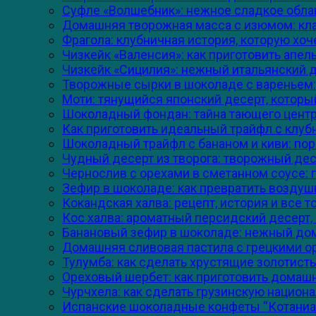
Суфле «Волшебник»: нежное сладкое облак
Домашняя творожная масса с изюмом: клас
Фрагола: клубничная история, которую хоч
Чизкейк «Валенсия»: как приготовить апе
Чизкейк «Сицилия»: нежный итальянский 
Творожные сырки в шоколаде с вареньем: 
Моти: тянущийся японский десерт, которы
Шоколадный фондан: тайна тающего центр
Как приготовить идеальный трайфл с клубн
Шоколадный трайфл с бананом и киви: пор
Чудный десерт из творога: творожный десе
Чернослив с орехами в сметанном соусе: п
Зефир в шоколаде: как превратить воздушн
Кокандская халва: рецепт, история и все 
Кос халва: ароматный персидский десерт,
Банановый зефир в шоколаде: нежный до
Домашняя сливовая пастила с грецкими ор
Тулумба: как сделать хрустящие золотист
Ореховый шербет: как приготовить домашн
Чурчхела: как сделать грузинскую национ
Испанские шоколадные конфеты “Котаниа