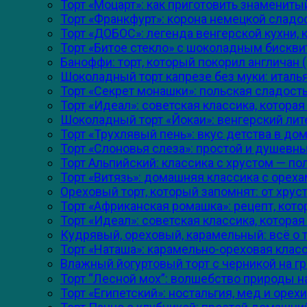
Торт «Моцарт»: как приготовить знамениты
Торт «Франкфурт»: корона немецкой сладос
Торт «ДОБОС»: легенда венгерской кухни,
Торт «Битое стекло» с шоколадным бискви
Баноффи: торт, который покорил англичан (и
Шоколадный торт капрезе без муки: италья
Торт «Секрет монашки»: польская сладос
Торт «Идеал»: советская классика, котора
Шоколадный торт «Йокаи»: венгерский ли
Торт «Трухлявый пень»: вкус детства в до
Торт «Слоновья слеза»: простой и душевн
Торт Альпийский: классика с хрустом — п
Торт «Витязь»: домашняя классика с орех
Ореховый торт, который запомнят: от хру
Торт «Африканская ромашка»: рецепт, кот
Торт «Идеал»: советская классика, котора
Кудрявый, ореховый, карамельный: всё о 
Торт «Наташа»: карамельно-ореховая класс
Влажный йогуртовый торт с черникой на гр
Торт “Лесной мох”: волшебство природы н
Торт «Египетский»: ностальгия, мед и орех