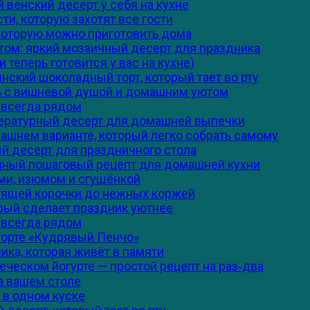
й венский десерт у себя на кухне
ти, которую захотят все гости
 которую можно приготовить дома
том: яркий мозаичный десерт для праздника
 теперь готовится у вас на кухне)
нский шоколадный торт, который тает во рту
ть с вишнёвой душой и домашним уютом
я всегда рядом
тературный десерт для домашней выпечки
машнем варианте, который легко собрать самому
ый десерт для праздничного стола
олный пошаговый рецепт для домашней кухни
ами, изюмом и сгущёнкой
стящей корочки до нежных коржей
орый сделает праздник уютнее
я всегда рядом
торте «Кудрявый Пенчо»
ика, которая живёт в памяти
еческом йогурте — простой рецепт на раз‑два
а вашем столе
и в одном куске