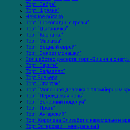
Торт “Зебра”
Торт “Фрезье”
Нежное облако
Торт “Шоколадные грёзы”
Торт “Цыганочка”
Торт “Карпатка”
Торт “Маркиза”
Торт “Бедный еврей”
Торт “Секрет монашки”
Волшебство десерта: торт «Вишня в снегу»
Торт “Баунти”
Торт “Рафаэлло”
Торт Ривьера
Торт “Спартак”
Торт “Молочная девочка с пломбирным к
Торт “Персидская ночь”
Торт “Вечерний поцелуй”
Торт “Прага”
Торт “Ангарский”
Торт Королева Элизабет с карамелью и ар
Торт Эстерхази – миндальный