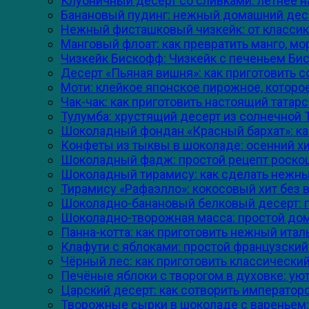
Клубничный десерт со сливками: летнее 
Банановый пудинг: нежный домашний десе
Нежный фисташковый чизкейк: от классики
Манговый флоат: как превратить манго, мо
Чизкейк Бискофф: Чизкейк с печеньем Бис
Десерт «Пьяная вишня»: как приготовить 
Моти: клейкое японское пирожное, которое
Чак-чак: как приготовить настоящий тата
Тулумба: хрустящий десерт из солнечной Т
Шоколадный фондан «Красный бархат»: ка
Конфеты из тыквы в шоколаде: осенний хи
Шоколадный фадж: простой рецепт роскошн
Шоколадный тирамису: как сделать нежн
Тирамису «Рафаэлло»: кокосовый хит без 
Шоколадно-банановый белковый десерт: пр
Шоколадно-творожная масса: простой дом
Панна-котта: как приготовить нежный итал
Клафути с яблоками: простой французский 
Чёрный лес: как приготовить классически
Печёные яблоки с творогом в духовке: ую
Царский десерт: как сотворить император
Творожные сырки в шоколаде с вареньем: