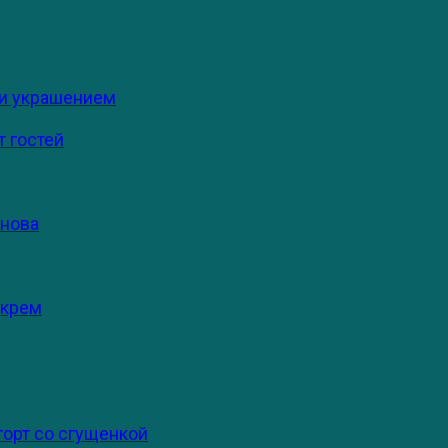
 и украшением
 гостей
снова
 крем
торт со сгущенкой