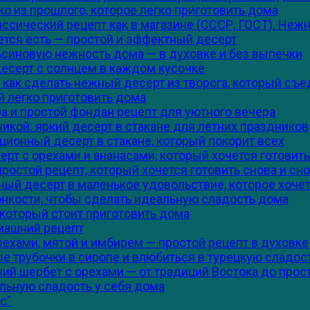
о из прошлого, которое легко приготовить дома
сический рецепт как в магазине (СССР, ГОСТ). Нежна
ется есть — простой и эффектный десерт
льсиновую нежность дома — в духовке и без выпечки
десерт с солнцем в каждом кусочке
как сделать нежный десерт из творога, который съ
й легко приготовить дома
а и простой фондан рецепт для уютного вечера
икой: яркий десерт в стакане для летних праздников
ционный десерт в стакане, который покорит всех
рт с орехами и ананасами, который хочется готовить
ростой рецепт, который хочется готовить снова и сн
ый десерт в маленькое удовольствие, которое хочет
тонкости, чтобы сделать идеальную сладость дома
 который стоит приготовить дома
машний рецепт
ехами, мятой и имбирем — простой рецепт в духовке
ые трубочки в сиропе и влюбиться в турецкую сладос
ий шербет с орехами — от традиций Востока до прос
альную сладость у себя дома
с”