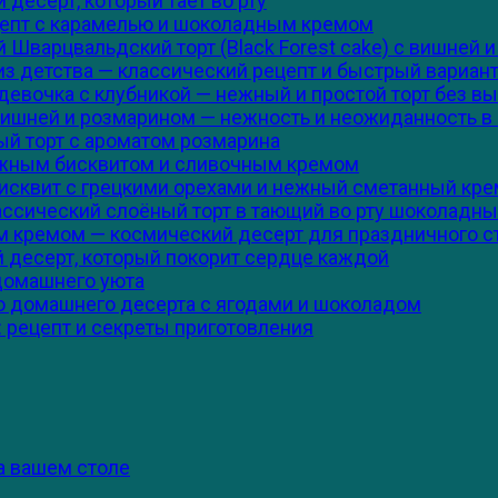
 десерт, который тает во рту
цепт с карамелью и шоколадным кремом
 Шварцвальдский торт (Black Forest cake) с вишней
 из детства — классический рецепт и быстрый вариан
девочка с клубникой — нежный и простой торт без в
вишней и розмарином — нежность и неожиданность в
ый торт с ароматом розмарина
лажным бисквитом и сливочным кремом
бисквит с грецкими орехами и нежный сметанный кре
ассический слоёный торт в тающий во рту шоколадн
м кремом — космический десерт для праздничного с
десерт, который покорит сердце каждой
 домашнего уюта
го домашнего десерта с ягодами и шоколадом
 рецепт и секреты приготовления
а вашем столе