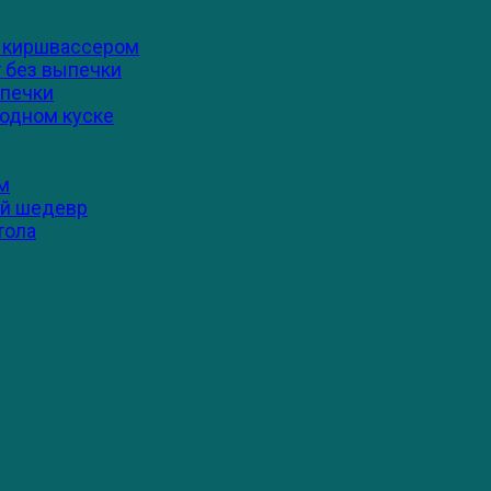
 и киршвассером
т без выпечки
ыпечки
 одном куске
м
ый шедевр
тола