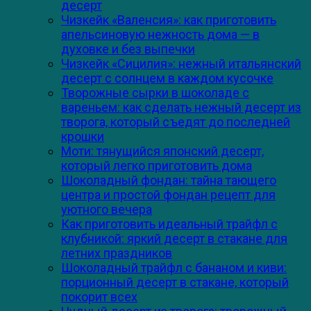
десерт
Чизкейк «Валенсия»: как приготовить
апельсиновую нежность дома — в
духовке и без выпечки
Чизкейк «Сицилия»: нежный итальянский
десерт с солнцем в каждом кусочке
Творожные сырки в шоколаде с
вареньем: как сделать нежный десерт из
творога, который съедят до последней
крошки
Моти: тянущийся японский десерт,
который легко приготовить дома
Шоколадный фондан: тайна тающего
центра и простой фондан рецепт для
уютного вечера
Как приготовить идеальный трайфл с
клубникой: яркий десерт в стакане для
летних праздников
Шоколадный трайфл с бананом и киви:
порционный десерт в стакане, который
покорит всех