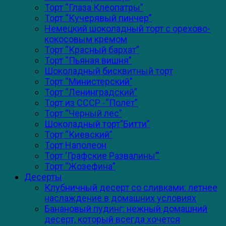
Торт “Глаза Клеопатры”
Торт “Кучерявый пинчер”
Немецкий шоколадный торт с орехово-
кокосовым кремом
Торт “Красный бархат”
Торт “Пьяная вишня”
Шоколадный бисквитный торт
Торт “Министерский”
Торт “Ленинградский”
Торт из СССР -“Полёт”
Торт “Черный лес”
Шоколадный торт”Битти”
Торт “Киевский”
Торт Наполеон
Торт ‘Графские Развалины’”
Торт “Жозефина”
Десерты
Клубничный десерт со сливками: летнее
наслаждение в домашних условиях
Банановый пудинг: нежный домашний
десерт, который всегда хочется