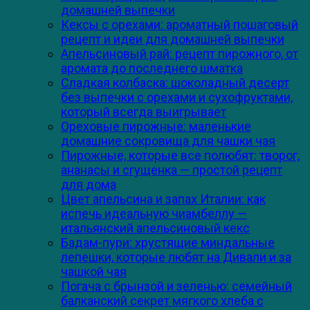
домашней выпечки
Кексы с орехами: ароматный пошаговый
рецепт и идеи для домашней выпечки
Апельсиновый рай: рецепт пирожного, от
аромата до последнего шматка
Сладкая колбаска: шоколадный десерт
без выпечки с орехами и сухофруктами,
который всегда выигрывает
Ореховые пирожные: маленькие
домашние сокровища для чашки чая
Пирожные, которые все полюбят: творог,
ананасы и сгущенка — простой рецепт
для дома
Цвет апельсина и запах Италии: как
испечь идеальную чиамбеллу —
итальянский апельсиновый кекс
Бадам-пури: хрустящие миндальные
лепешки, которые любят на Дивали и за
чашкой чая
Погача с брынзой и зеленью: семейный
балканский секрет мягкого хлеба с