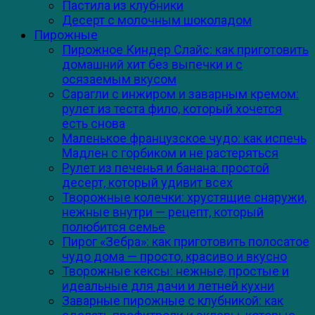
Пастила из клубники
Десерт с молочным шоколадом
Пирожные
Пирожное Киндер Слайс: как приготовить
домашний хит без выпечки и с
осязаемым вкусом
Сарагли с инжиром и заварным кремом:
рулет из теста фило, который хочется
есть снова
Маленькое французское чудо: как испечь
Мадлен с горбиком и не растеряться
Рулет из печенья и банана: простой
десерт, который удивит всех
Творожные колечки: хрустящие снаружи,
нежные внутри — рецепт, который
полюбится семье
Пирог «Зебра»: как приготовить полосатое
чудо дома — просто, красиво и вкусно
Творожные кексы: нежные, простые и
идеальные для дачи и летней кухни
Заварные пирожные с клубникой: как