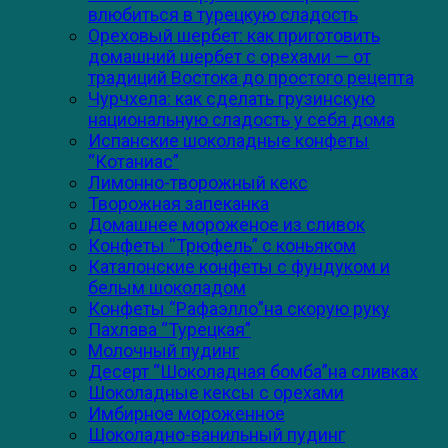
влюбиться в турецкую сладость
Ореховый шербет: как приготовить
домашний шербет с орехами — от
традиций Востока до простого рецепта
Чурчхела: как сделать грузинскую
национальную сладость у себя дома
Испанские шоколадные конфеты
“Котаниас”
Лимонно-творожный кекс
Творожная запеканка
Домашнее мороженое из сливок
Конфеты “Трюфель” с коньяком
Каталонские конфеты с фундуком и
белым шоколадом
Конфеты “Рафаэлло”на скорую руку
Пахлава “Турецкая”
Молочный пудинг
Десерт “Шоколадная бомба”на сливках
Шоколадные кексы с орехами
Имбирное мороженное
Шоколадно-ванильный пудинг