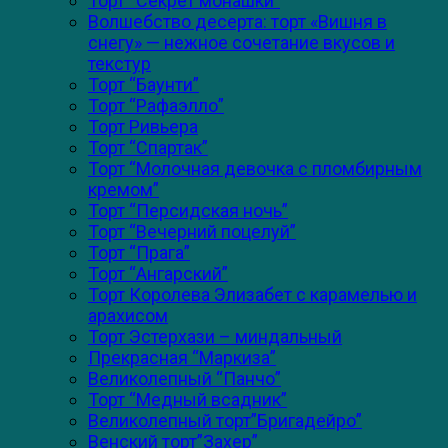
Торт “Секрет монашки”
Волшебство десерта: торт «Вишня в
снегу» — нежное сочетание вкусов и
текстур
Торт “Баунти”
Торт “Рафаэлло”
Торт Ривьера
Торт “Спартак”
Торт “Молочная девочка с пломбирным
кремом”
Торт “Персидская ночь”
Торт “Вечерний поцелуй”
Торт “Прага”
Торт “Ангарский”
Торт Королева Элизабет с карамелью и
арахисом
Торт Эстерхази – миндальный
Прекрасная “Маркиза”
Великолепный “Панчо”
Торт “Медный всадник”
Великолепный торт”Бригадейро”
Венский торт”Захер”