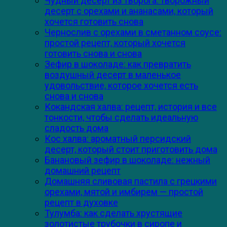
Чудный десерт из творога: творожный
десерт с орехами и ананасами, который
хочется готовить снова
Чернослив с орехами в сметанном соусе:
простой рецепт, который хочется
готовить снова и снова
Зефир в шоколаде: как превратить
воздушный десерт в маленькое
удовольствие, которое хочется есть
снова и снова
Кокандская халва: рецепт, история и все
тонкости, чтобы сделать идеальную
сладость дома
Кос халва: ароматный персидский
десерт, который стоит приготовить дома
Банановый зефир в шоколаде: нежный
домашний рецепт
Домашняя сливовая пастила с грецкими
орехами, мятой и имбирем — простой
рецепт в духовке
Тулумба: как сделать хрустящие
золотистые трубочки в сиропе и