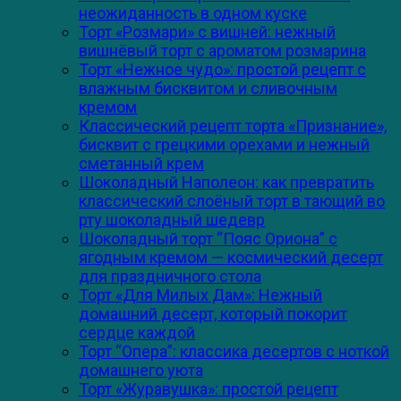
неожиданность в одном куске
Торт «Розмари» с вишней: нежный
вишнёвый торт с ароматом розмарина
Торт «Нежное чудо»: простой рецепт с
влажным бисквитом и сливочным
кремом
Классический рецепт торта «Признание»,
бисквит с грецкими орехами и нежный
сметанный крем
Шоколадный Наполеон: как превратить
классический слоёный торт в тающий во
рту шоколадный шедевр
Шоколадный торт “Пояс Ориона” с
ягодным кремом — космический десерт
для праздничного стола
Торт «Для Милых Дам»: Нежный
домашний десерт, который покорит
сердце каждой
Торт “Опера”: классика десертов с ноткой
домашнего уюта
Торт «Журавушка»: простой рецепт