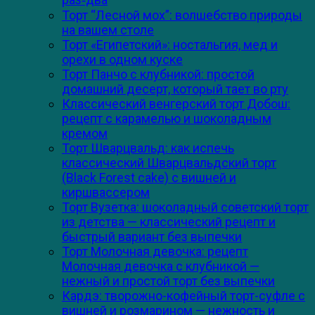
Торт “Лесной мох”: волшебство природы
на вашем столе
Торт «Египетский»: ностальгия, мед и
орехи в одном куске
Торт Панчо с клубникой: простой
домашний десерт, который тает во рту
Классический венгерский торт Добош:
рецепт с карамелью и шоколадным
кремом
Торт Шварцвальд: как испечь
классический Шварцвальдский торт
(Black Forest cake) с вишней и
киршвассером
Торт Вузетка: шоколадный советский торт
из детства — классический рецепт и
быстрый вариант без выпечки
Торт Молочная девочка: рецепт
Молочная девочка с клубникой —
нежный и простой торт без выпечки
Кардэ: творожно-кофейный торт-суфле с
вишней и розмарином — нежность и