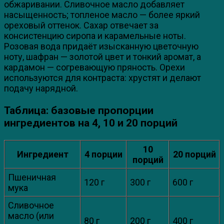
обжаривании. Сливочное масло добавляет
насыщенность; топленое масло — более яркий
ореховый оттенок. Сахар отвечает за
консистенцию сиропа и карамельные ноты.
Розовая вода придаёт изысканную цветочную
ноту, шафран — золотой цвет и тонкий аромат, а
кардамон — согревающую пряность. Орехи
используются для контраста: хрустят и делают
подачу нарядной.
Таблица: базовые пропорции
ингредиентов на 4, 10 и 20 порций
10
Ингредиент
4 порции
20 порций
порций
Пшеничная
120 г
300 г
600 г
мука
Сливочное
масло (или
80 г
200 г
400 г