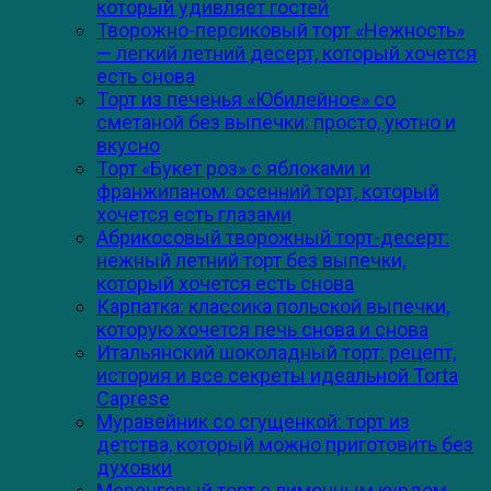
который удивляет гостей
Творожно-персиковый торт «Нежность»
— легкий летний десерт, который хочется
есть снова
Торт из печенья «Юбилейное» со
сметаной без выпечки: просто, уютно и
вкусно
Торт «Букет роз» с яблоками и
франжипаном: осенний торт, который
хочется есть глазами
Абрикосовый творожный торт-десерт:
нежный летний торт без выпечки,
который хочется есть снова
Карпатка: классика польской выпечки,
которую хочется печь снова и снова
Итальянский шоколадный торт: рецепт,
история и все секреты идеальной Torta
Caprese
Муравейник со сгущенкой: торт из
детства, который можно приготовить без
духовки
Меренговый торт с лимонным курдом