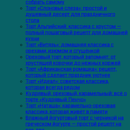
собрать самому
Торт «Слоновья слеза»: простой и
душевный десерт для праздничного
стола
Торт Альпийский: классика с хрустом —
полный пошаговый рецепт для домашней
кухни
Торт «Витязь»: домашняя классика с
орехами, изюмом и сгущёнкой
Ореховый торт, который запомнят: от
хрустящей корочки до нежных коржей
Торт «Африканская ромашка»: рецепт,
который сделает праздник уютнее
Торт «Идеал»: советская классика,
которая всегда рядом
Кудрявый, ореховый, карамельный: всё о
торте «Кудрявый Пенчо»
Торт «Наташа»: карамельно-ореховая
классика, которая живёт в памяти
Влажный йогуртовый торт с черникой на
греческом йогурте — простой рецепт на
раз‑два