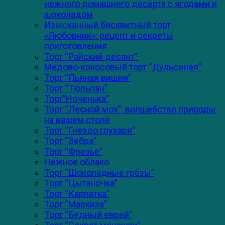
нежного домашнего десерта с ягодами и
шоколадом
Изысканный бисквитный торт
«Любовник»: рецепт и секреты
приготовления
Торт “Райский десант”
Медово-кокосовый торт “Дульсинея”
Торт “Пьяная вишня”
Торт “Тюльпан”
Торт”Ноченька”
Торт “Лесной мох”: волшебство природы
на вашем столе
Торт “Гнездо глухаря”
Торт “Зебра”
Торт “Фрезье”
Нежное облако
Торт “Шоколадные грёзы”
Торт “Цыганочка”
Торт “Карпатка”
Торт “Маркиза”
Торт “Бедный еврей”