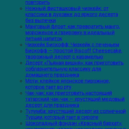
повторить
Нежный фисташковый чизкейк: от
классики в духовке до яркого десерта
без выпечки
Манговый флоат: как превратить манго,
мороженое и газировку в идеальный
летний напиток
Чизкейк Бискофф: Чизкейк с печеньем
Бискофф — простой Biscoff Cheesecake,
творожный десерт с карамелью
Десерт «Пьяная вишня»: как приготовить
соблазнительную классику для
домашнего праздника
Моти: клейкое японское пирожное,
которое тает во рту
Чак-чак: как приготовить настоящий
татарский чак-чак — хрустящий медовый
десерт для праздника
Тулумба: хрустящий десерт из солнечной
Турции, который тает в сиропе
Шоколадный фондан «Красный бархат»: