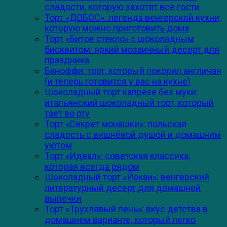
сладости, которую захотят все гости
Торт «ДОБОС»: легенда венгерской кухни,
которую можно приготовить дома
Торт «Битое стекло» с шоколадным
бисквитом: яркий мозаичный десерт для
праздника
Баноффи: торт, который покорил англичан
(и теперь готовится у вас на кухне)
Шоколадный торт капрезе без муки:
итальянский шоколадный торт, который
тает во рту
Торт «Секрет монашки»: польская
сладость с вишнёвой душой и домашним
уютом
Торт «Идеал»: советская классика,
которая всегда рядом
Шоколадный торт «Йокаи»: венгерский
литературный десерт для домашней
выпечки
Торт «Трухлявый пень»: вкус детства в
домашнем варианте, который легко