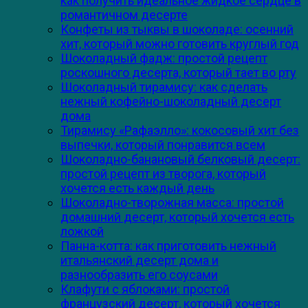
как получить идеальное жидкое сердце в
романтичном десерте
Конфеты из тыквы в шоколаде: осенний
хит, который можно готовить круглый год
Шоколадный фадж: простой рецепт
роскошного десерта, который тает во рту
Шоколадный тирамису: как сделать
нежный кофейно-шоколадный десерт
дома
Тирамису «Рафаэлло»: кокосовый хит без
выпечки, который понравится всем
Шоколадно-банановый белковый десерт:
простой рецепт из творога, который
хочется есть каждый день
Шоколадно-творожная масса: простой
домашний десерт, который хочется есть
ложкой
Панна-котта: как приготовить нежный
итальянский десерт дома и
разнообразить его соусами
Клафути с яблоками: простой
французский десерт, который хочется