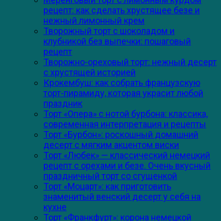
рецепт: как сделать хрустящее безе и
нежный лимонный крем
Творожный торт с шоколадом и
клубникой без выпечки: пошаговый
рецепт
Творожно-ореховый торт: нежный десерт
с хрустящей историей
Крокембуш: как собрать французскую
торт-пирамиду, которая украсит любой
праздник
Торт «Опера» с нотой бурбона: классика,
современная интерпретация и рецепты
Торт «Бурбон»: роскошный домашний
десерт с мягким акцентом виски
Торт «Любек» — классический немецкий
рецепт с орехами и безе. Очень вкусный
праздничный торт со сгущенкой
Торт «Моцарт»: как приготовить
знаменитый венский десерт у себя на
кухне
Торт «Франкфурт»: корона немецкой