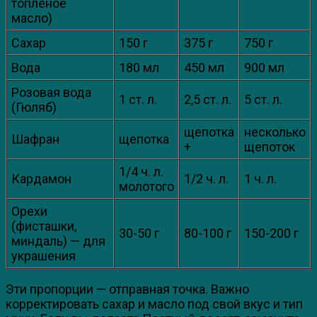
топленое
масло)
Сахар
150 г
375 г
750 г
Вода
180 мл
450 мл
900 мл
Розовая вода
1 ст. л.
2,5 ст. л.
5 ст. л.
(Гюляб)
щепотка
несколько
Шафран
щепотка
+
щепоток
1/4 ч. л.
Кардамон
1/2 ч. л.
1 ч. л.
молотого
Орехи
(фисташки,
30-50 г
80-100 г
150-200 г
миндаль) — для
украшения
Эти пропорции — отправная точка. Важно
корректировать сахар и масло под свой вкус и тип