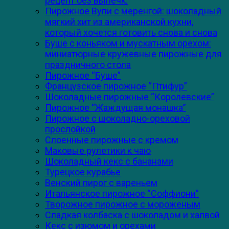
рецепт без выпечк.
Пирожное Вупи с меренгой: шоколадный
мягкий хит из американской кухни,
который хочется готовить снова и снова
Буше с коньяком и мускатным орехом:
миниатюрные кружевные пирожные для
праздничного стола
Пирожное “Буше”
Французское пирожное “Птифур”
Шоколадные пирожные “Королевские”
Пирожное “Жаждущая монашка”
Пирожное с шоколадно-ореховой
прослойкой
Слоенные пирожные с кремом
Маковые рулетики к чаю
Шоколадный кекс с бананами
Турецкое курабье
Венский пирог с вареньем
Итальянское пирожное “Соффиони”
Творожное пирожное с мороженым
Сладкая колбаска с шоколадом и халвой
Кекс с изюмом и орехами