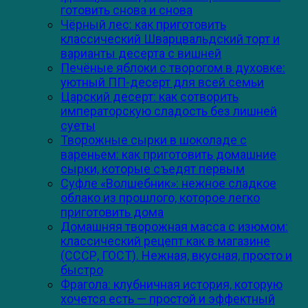
готовить снова и снова
Чёрный лес: как приготовить
классический Шварцвальдский торт и
варианты десерта с вишней
Печёные яблоки с творогом в духовке:
уютный ПП-десерт для всей семьи
Царский десерт: как сотворить
императорскую сладость без лишней
суеты
Творожные сырки в шоколаде с
вареньем: как приготовить домашние
сырки, которые съедят первым
Суфле «Волшебник»: нежное сладкое
облако из прошлого, которое легко
приготовить дома
Домашняя творожная масса с изюмом:
классический рецепт как в магазине
(СССР, ГОСТ). Нежная, вкусная, просто и
быстро
Фрагола: клубничная история, которую
хочется есть — простой и эффектный