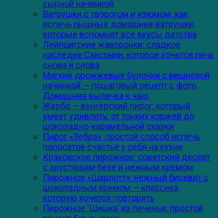
сырной начинкой
Ватрушки с творогом и изюмом: как
испечь пышные домашние ватрушки,
которые вспомнят все вкусы детства
Лейпцигские жаворонки: сладкое
наследие Саксонии, которое хочется печь
снова и снова
Мягкие дрожжевые булочки с вишнёвой
начинкой — пошаговый рецепт с фото.
Домашняя выпечка к чаю.
Жербо — венгерский пирог, который
умеет удивлять: от тонких коржей до
шоколадно-карамельной сказки
Пирог «Зебра»: простой способ испечь
полосатое счастье у себя на кухне
Краковское пирожное: советский десерт
с хрустящим безе и нежным кремом
Пирожное «Шарлотт»: нежный бисквит с
шоколадным кремом — классика,
которую хочется повторять
Пирожное ‘Шишка’ из печенья: простой