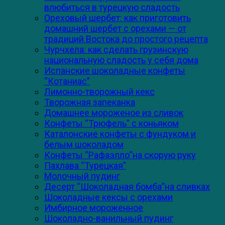
влюбиться в турецкую сладость
Ореховый шербет: как приготовить
домашний шербет с орехами — от
традиций Востока до простого рецепта
Чурчхела: как сделать грузинскую
национальную сладость у себя дома
Испанские шоколадные конфеты
“Котаниас”
Лимонно-творожный кекс
Творожная запеканка
Домашнее мороженое из сливок
Конфеты “Трюфель” с коньяком
Каталонские конфеты с фундуком и
белым шоколадом
Конфеты “Рафаэлло”на скорую руку
Пахлава “Турецкая”
Молочный пудинг
Десерт “Шоколадная бомба”на сливках
Шоколадные кексы с орехами
Имбирное мороженное
Шоколадно-ванильный пудинг