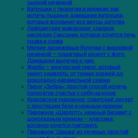
сырной начинкой
Ватрушки с творогом и изюмом: как
испечь пышные домашние ватрушки,
которые вспомнят все вкусы детства
Лейпцигские жаворонки: сладкое
наследие Саксонии, которое хочется печь
снова и снова
Мягкие дрожжевые булочки с вишнёвой
начинкой — пошаговый рецепт с фото.
Домашняя выпечка к чаю.
Жербо — венгерский пирог, который
умеет удивлять: от тонких коржей до
шоколадно-карамельной сказки
Пирог «Зебра»: простой способ испечь
полосатое счастье у себя на кухне
Краковское пирожное: советский десерт
с хрустящим безе и нежным кремом
Пирожное «Шарлотт»: нежный бисквит с
шоколадным кремом — классика,
которую хочется повторять
Пирожное ‘Шишка’ из печенья: простой