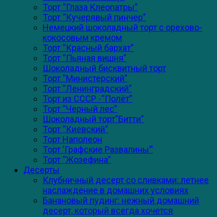
Торт “Глаза Клеопатры”
Торт “Кучерявый пинчер”
Немецкий шоколадный торт с орехово-
кокосовым кремом
Торт “Красный бархат”
Торт “Пьяная вишня”
Шоколадный бисквитный торт
Торт “Министерский”
Торт “Ленинградский”
Торт из СССР -“Полёт”
Торт “Черный лес”
Шоколадный торт”Битти”
Торт “Киевский”
Торт Наполеон
Торт ‘Графские Развалины’”
Торт “Жозефина”
Десерты
Клубничный десерт со сливками: летнее
наслаждение в домашних условиях
Банановый пудинг: нежный домашний
десерт, который всегда хочется