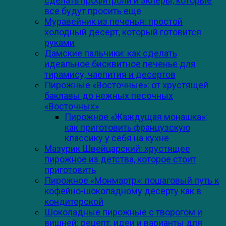
сделать профитроли и эклеры, которые
все будут просить еще
Муравейник из печенья: простой
холодный десерт, который готовится
руками
Дамские пальчики: как сделать
идеальное бисквитное печенье для
тирамису, чаепития и десертов
Пирожные «Восточные»: от хрустящей
баклавы до нежных песочных
«Восточных»
Пирожное «Жаждущая монашка»:
как приготовить французскую
классику у себя на кухне
Мазурик Швейцарский: хрустящее
пирожное из детства, которое стоит
приготовить
Пирожное «Монмартр»: пошаговый путь к
кофейно-шоколадному десерту как в
кондитерской
Шоколадные пирожные с творогом и
вишней: рецепт, идеи и варианты для