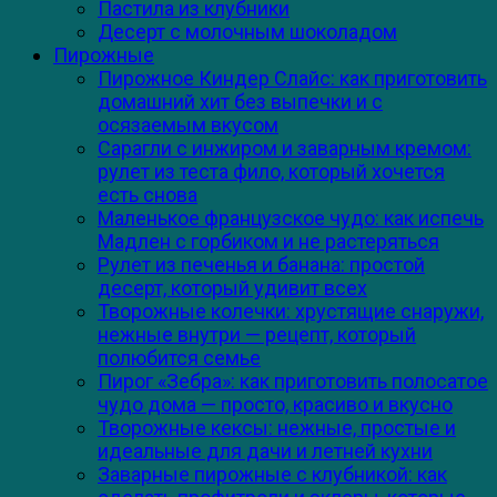
Пастила из клубники
Десерт с молочным шоколадом
Пирожные
Пирожное Киндер Слайс: как приготовить
домашний хит без выпечки и с
осязаемым вкусом
Сарагли с инжиром и заварным кремом:
рулет из теста фило, который хочется
есть снова
Маленькое французское чудо: как испечь
Мадлен с горбиком и не растеряться
Рулет из печенья и банана: простой
десерт, который удивит всех
Творожные колечки: хрустящие снаружи,
нежные внутри — рецепт, который
полюбится семье
Пирог «Зебра»: как приготовить полосатое
чудо дома — просто, красиво и вкусно
Творожные кексы: нежные, простые и
идеальные для дачи и летней кухни
Заварные пирожные с клубникой: как