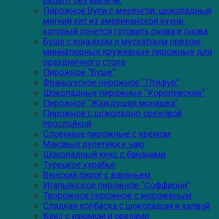
рецепт без выпечк.
Пирожное Вупи с меренгой: шоколадный
мягкий хит из американской кухни,
который хочется готовить снова и снова
Буше с коньяком и мускатным орехом:
миниатюрные кружевные пирожные для
праздничного стола
Пирожное “Буше”
Французское пирожное “Птифур”
Шоколадные пирожные “Королевские”
Пирожное “Жаждущая монашка”
Пирожное с шоколадно-ореховой
прослойкой
Слоенные пирожные с кремом
Маковые рулетики к чаю
Шоколадный кекс с бананами
Турецкое курабье
Венский пирог с вареньем
Итальянское пирожное “Соффиони”
Творожное пирожное с мороженым
Сладкая колбаска с шоколадом и халвой
Кекс с изюмом и орехами