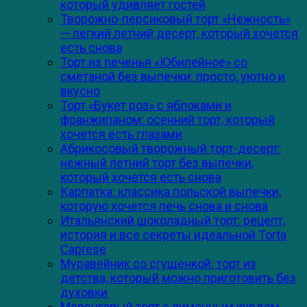
который удивляет гостей
Творожно-персиковый торт «Нежность»
— легкий летний десерт, который хочется
есть снова
Торт из печенья «Юбилейное» со
сметаной без выпечки: просто, уютно и
вкусно
Торт «Букет роз» с яблоками и
франжипаном: осенний торт, который
хочется есть глазами
Абрикосовый творожный торт-десерт:
нежный летний торт без выпечки,
который хочется есть снова
Карпатка: классика польской выпечки,
которую хочется печь снова и снова
Итальянский шоколадный торт: рецепт,
история и все секреты идеальной Torta
Caprese
Муравейник со сгущенкой: торт из
детства, который можно приготовить без
духовки
Меренговый торт с лимонным курдом