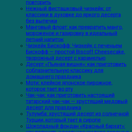
повторить
Нежный фисташковый чизкейк: от
классики в духовке до яркого десерта
без выпечки
Манговый флоат: как превратить манго,
мороженое и газировку в идеальный
летний напиток
Чизкейк Бискофф: Чизкейк с печеньем
Бискофф — простой Biscoff Cheesecake,
творожный десерт с карамелью
Десерт «Пьяная вишня»: как приготовить
соблазнительную классику для
домашнего праздника
Моти: клейкое японское пирожное,
которое тает во рту
Чак-чак: как приготовить настоящий
татарский чак-чак — хрустящий медовый
десерт для праздника
Тулумба: хрустящий десерт из солнечной
Турции, который тает в сиропе
Шоколадный фондан «Красный бархат»: