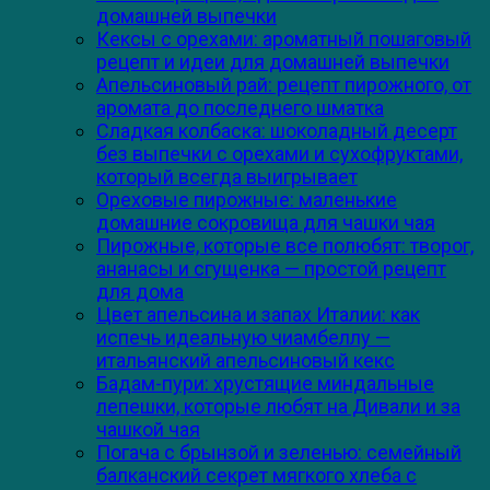
домашней выпечки
Кексы с орехами: ароматный пошаговый
рецепт и идеи для домашней выпечки
Апельсиновый рай: рецепт пирожного, от
аромата до последнего шматка
Сладкая колбаска: шоколадный десерт
без выпечки с орехами и сухофруктами,
который всегда выигрывает
Ореховые пирожные: маленькие
домашние сокровища для чашки чая
Пирожные, которые все полюбят: творог,
ананасы и сгущенка — простой рецепт
для дома
Цвет апельсина и запах Италии: как
испечь идеальную чиамбеллу —
итальянский апельсиновый кекс
Бадам-пури: хрустящие миндальные
лепешки, которые любят на Дивали и за
чашкой чая
Погача с брынзой и зеленью: семейный
балканский секрет мягкого хлеба с