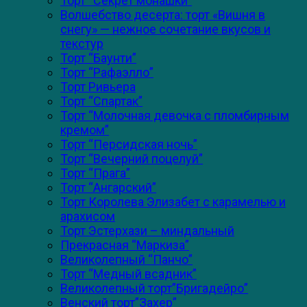
Торт “Секрет монашки”
Волшебство десерта: торт «Вишня в
снегу» — нежное сочетание вкусов и
текстур
Торт “Баунти”
Торт “Рафаэлло”
Торт Ривьера
Торт “Спартак”
Торт “Молочная девочка с пломбирным
кремом”
Торт “Персидская ночь”
Торт “Вечерний поцелуй”
Торт “Прага”
Торт “Ангарский”
Торт Королева Элизабет с карамелью и
арахисом
Торт Эстерхази – миндальный
Прекрасная “Маркиза”
Великолепный “Панчо”
Торт “Медный всадник”
Великолепный торт”Бригадейро”
Венский торт”Захер”