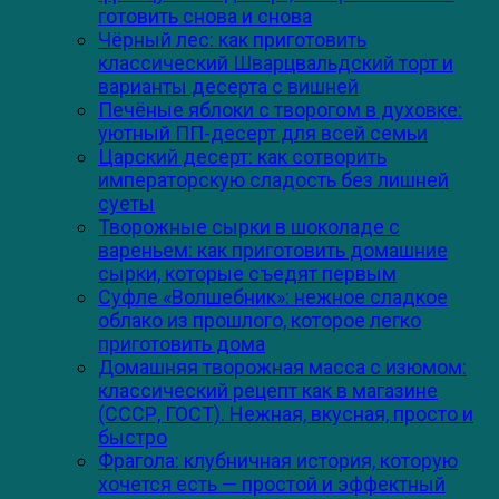
готовить снова и снова
Чёрный лес: как приготовить
классический Шварцвальдский торт и
варианты десерта с вишней
Печёные яблоки с творогом в духовке:
уютный ПП-десерт для всей семьи
Царский десерт: как сотворить
императорскую сладость без лишней
суеты
Творожные сырки в шоколаде с
вареньем: как приготовить домашние
сырки, которые съедят первым
Суфле «Волшебник»: нежное сладкое
облако из прошлого, которое легко
приготовить дома
Домашняя творожная масса с изюмом:
классический рецепт как в магазине
(СССР, ГОСТ). Нежная, вкусная, просто и
быстро
Фрагола: клубничная история, которую
хочется есть — простой и эффектный