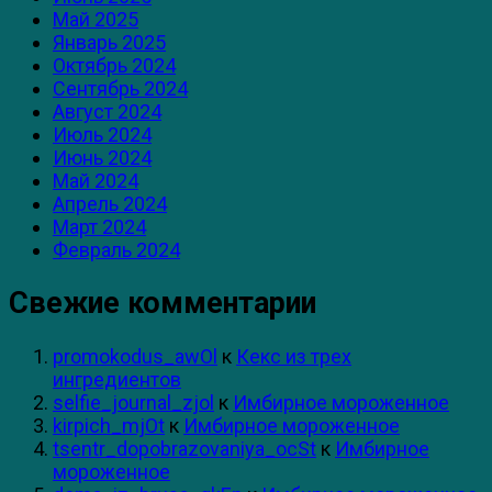
Май 2025
Январь 2025
Октябрь 2024
Сентябрь 2024
Август 2024
Июль 2024
Июнь 2024
Май 2024
Апрель 2024
Март 2024
Февраль 2024
Свежие комментарии
promokodus_awOl
к
Кекс из трех
ингредиентов
selfie_journal_zjol
к
Имбирное мороженное
kirpich_mjOt
к
Имбирное мороженное
tsentr_dopobrazovaniya_ocSt
к
Имбирное
мороженное