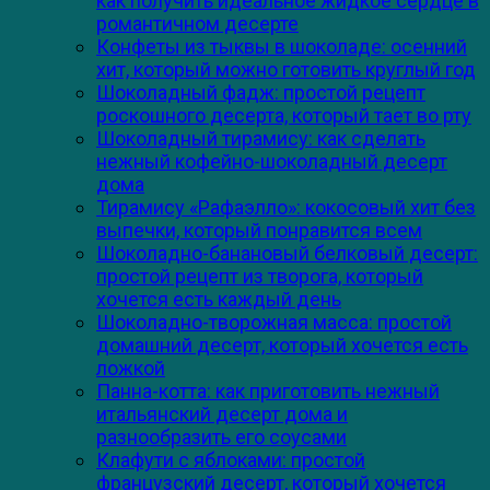
как получить идеальное жидкое сердце в
романтичном десерте
Конфеты из тыквы в шоколаде: осенний
хит, который можно готовить круглый год
Шоколадный фадж: простой рецепт
роскошного десерта, который тает во рту
Шоколадный тирамису: как сделать
нежный кофейно-шоколадный десерт
дома
Тирамису «Рафаэлло»: кокосовый хит без
выпечки, который понравится всем
Шоколадно-банановый белковый десерт:
простой рецепт из творога, который
хочется есть каждый день
Шоколадно-творожная масса: простой
домашний десерт, который хочется есть
ложкой
Панна-котта: как приготовить нежный
итальянский десерт дома и
разнообразить его соусами
Клафути с яблоками: простой
французский десерт, который хочется