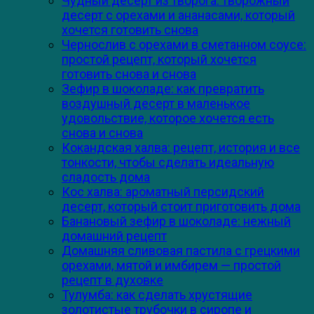
Чудный десерт из творога: творожный
десерт с орехами и ананасами, который
хочется готовить снова
Чернослив с орехами в сметанном соусе:
простой рецепт, который хочется
готовить снова и снова
Зефир в шоколаде: как превратить
воздушный десерт в маленькое
удовольствие, которое хочется есть
снова и снова
Кокандская халва: рецепт, история и все
тонкости, чтобы сделать идеальную
сладость дома
Кос халва: ароматный персидский
десерт, который стоит приготовить дома
Банановый зефир в шоколаде: нежный
домашний рецепт
Домашняя сливовая пастила с грецкими
орехами, мятой и имбирем — простой
рецепт в духовке
Тулумба: как сделать хрустящие
золотистые трубочки в сиропе и