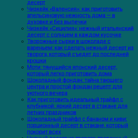
десерт
Чизкейк «Валенсия»: как приготовить
апельсиновую нежность дома — в
духовке и без выпечки
Чизкейк «Сицилия»: нежный итальянский
десерт с солнцем в каждом кусочке
Творожные сырки в шоколаде с
вареньем: как сделать нежный десерт из
творога, который съедят до последней
крошки
Моти: тянущийся японский десерт,
который легко приготовить дома
Шоколадный фондан: тайна тающего
центра и простой фондан рецепт для
уютного вечера
Как приготовить идеальный трайфл с
клубникой: яркий десерт в стакане для
летних праздников
Шоколадный трайфл с бананом и киви:
порционный десерт в стакане, который
покорит всех