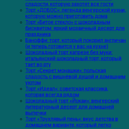
сладости, которую захотят все гости
Торт «ДОБОС»: легенда венгерской кухни,
которую можно приготовить дома
Торт «Битое стекло» с шоколадным
бисквитом: яркий мозаичный десерт для
праздника
Баноффи: торт, который покорил англичан
(и теперь готовится у вас на кухне)
Шоколадный торт капрезе без муки:
итальянский шоколадный торт, который
тает во рту
Торт «Секрет монашки»: польская
сладость с вишнёвой душой и домашним
уютом
Торт «Идеал»: советская классика,
которая всегда рядом
Шоколадный торт «Йокаи»: венгерский
литературный десерт для домашней
выпечки
Торт «Трухлявый пень»: вкус детства в
домашнем варианте, который легко