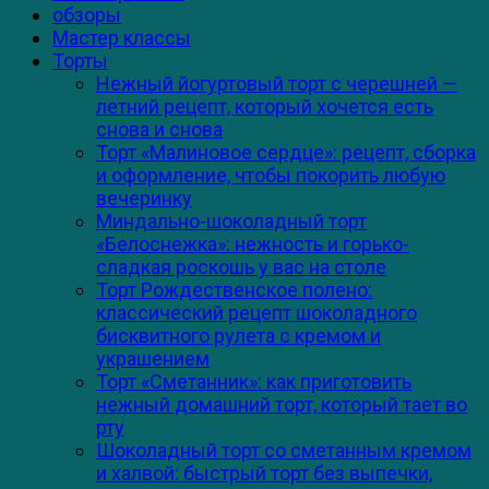
обзоры
Мастер классы
Торты
Нежный йогуртовый торт с черешней —
летний рецепт, который хочется есть
снова и снова
Торт «Малиновое сердце»: рецепт, сборка
и оформление, чтобы покорить любую
вечеринку
Миндально-шоколадный торт
«Белоснежка»: нежность и горько-
сладкая роскошь у вас на столе
Торт Рождественское полено:
классический рецепт шоколадного
бисквитного рулета с кремом и
украшением
Торт «Сметанник»: как приготовить
нежный домашний торт, который тает во
рту
Шоколадный торт со сметанным кремом
и халвой: быстрый торт без выпечки,