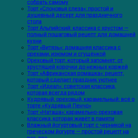
собрать самому
Торт «Слоновья слеза»: простой и
душевный десерт для праздничного
стола
Торт Альпийский: классика с хрустом —
полный пошаговый рецепт для домашней
кухни
Торт «Витязь»: домашняя классика с
орехами, изюмом и сгущёнкой
Ореховый торт, который запомнят: от
хрустящей корочки до нежных коржей
Торт «Африканская ромашка»: рецепт,
который сделает праздник уютнее
Торт «Идеал»: советская классика,
которая всегда рядом
Кудрявый, ореховый, карамельный: всё о
торте «Кудрявый Пенчо»
Торт «Наташа»: карамельно-ореховая
классика, которая живёт в памяти
Влажный йогуртовый торт с черникой на
греческом йогурте — простой рецепт на
раз‑два