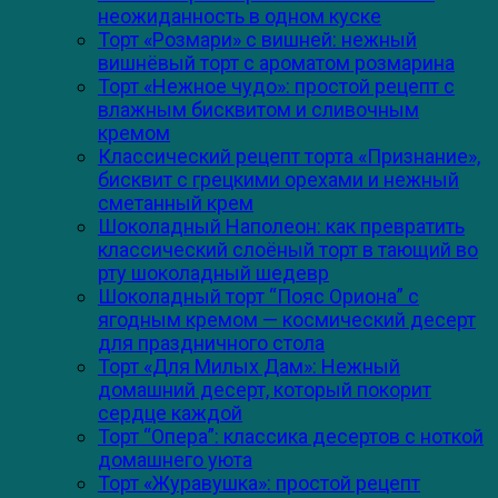
неожиданность в одном куске
Торт «Розмари» с вишней: нежный
вишнёвый торт с ароматом розмарина
Торт «Нежное чудо»: простой рецепт с
влажным бисквитом и сливочным
кремом
Классический рецепт торта «Признание»,
бисквит с грецкими орехами и нежный
сметанный крем
Шоколадный Наполеон: как превратить
классический слоёный торт в тающий во
рту шоколадный шедевр
Шоколадный торт “Пояс Ориона” с
ягодным кремом — космический десерт
для праздничного стола
Торт «Для Милых Дам»: Нежный
домашний десерт, который покорит
сердце каждой
Торт “Опера”: классика десертов с ноткой
домашнего уюта
Торт «Журавушка»: простой рецепт