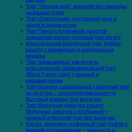
Торт “Лесной мох”: волшебство природы
на вашем столе
Торт «Египетский»: ностальгия, мед и
орехи в одном куске
Торт Панчо с клубникой: простой
домашний десерт, который тает во рту
Классический венгерский торт Добош:
рецепт с карамелью и шоколадным
кремом
Торт Шварцвальд: как испечь
классический Шварцвальдский торт
(Black Forest cake) с вишней и
киршвассером
Торт Вузетка: шоколадный советский торт
из детства — классический рецепт и
быстрый вариант без выпечки
Торт Молочная девочка: рецепт
Молочная девочка с клубникой —
нежный и простой торт без выпечки
Кардэ: творожно-кофейный торт-суфле с
вишней и розмарином — нежность и