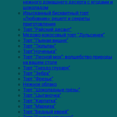
нежного домашнего десерта с ягодами и
шоколадом
Изысканный бисквитный торт
«Любовник»: рецепт и секреты
приготовления
Торт “Райский десант”
Медово-кокосовый торт “Дульсинея”
Торт “Пьяная вишня”
Торт “Тюльпан”
Торт”Ноченька”
Торт “Лесной мох”: волшебство природы
на вашем столе
Торт “Гнездо глухаря”
Торт “Зебра”
Торт “Фрезье”
Нежное облако
Торт “Шоколадные грёзы”
Торт “Цыганочка”
Торт “Карпатка”
Торт “Маркиза”
Торт “Бедный еврей”