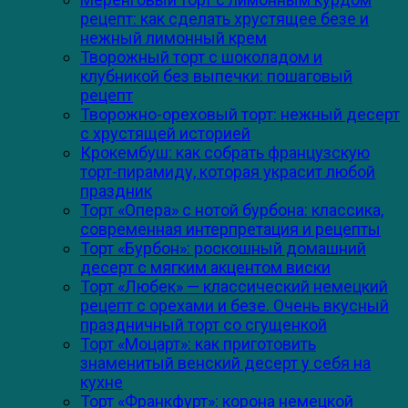
рецепт: как сделать хрустящее безе и
нежный лимонный крем
Творожный торт с шоколадом и
клубникой без выпечки: пошаговый
рецепт
Творожно-ореховый торт: нежный десерт
с хрустящей историей
Крокембуш: как собрать французскую
торт-пирамиду, которая украсит любой
праздник
Торт «Опера» с нотой бурбона: классика,
современная интерпретация и рецепты
Торт «Бурбон»: роскошный домашний
десерт с мягким акцентом виски
Торт «Любек» — классический немецкий
рецепт с орехами и безе. Очень вкусный
праздничный торт со сгущенкой
Торт «Моцарт»: как приготовить
знаменитый венский десерт у себя на
кухне
Торт «Франкфурт»: корона немецкой