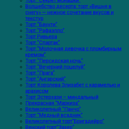
Торт “Секрет монашки”
Волшебство десерта: торт «Вишня в
снегу» — нежное сочетание вкусов и
текстур
Торт “Баунти”
Торт “Рафаэлло”
Торт Ривьера
Торт “Спартак”
Торт “Молочная девочка с пломбирным
кремом”
Торт “Персидская ночь”
Торт “Вечерний поцелуй”
Торт “Прага”
Торт “Ангарский”
Торт Королева Элизабет с карамелью и
арахисом
Торт Эстерхази – миндальный
Прекрасная “Маркиза”
Великолепный “Панчо”
Торт “Медный всадник”
Великолепный торт”Бригадейро”
Венский торт”Захер”