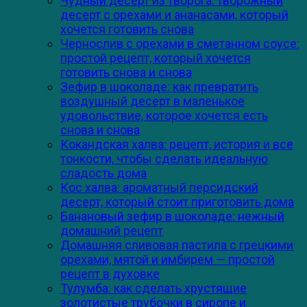
Чудный десерт из творога: творожный
десерт с орехами и ананасами, который
хочется готовить снова
Чернослив с орехами в сметанном соусе:
простой рецепт, который хочется
готовить снова и снова
Зефир в шоколаде: как превратить
воздушный десерт в маленькое
удовольствие, которое хочется есть
снова и снова
Кокандская халва: рецепт, история и все
тонкости, чтобы сделать идеальную
сладость дома
Кос халва: ароматный персидский
десерт, который стоит приготовить дома
Банановый зефир в шоколаде: нежный
домашний рецепт
Домашняя сливовая пастила с грецкими
орехами, мятой и имбирем — простой
рецепт в духовке
Тулумба: как сделать хрустящие
золотистые трубочки в сиропе и