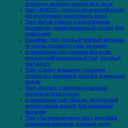
сладости, которую захотят все гости
Торт «ДОБОС»: легенда венгерской кухни,
которую можно приготовить дома
Торт «Битое стекло» с шоколадным
бисквитом: яркий мозаичный десерт для
праздника
Баноффи: торт, который покорил англичан
(и теперь готовится у вас на кухне)
Шоколадный торт капрезе без муки:
итальянский шоколадный торт, который
тает во рту
Торт «Секрет монашки»: польская
сладость с вишнёвой душой и домашним
уютом
Торт «Идеал»: советская классика,
которая всегда рядом
Шоколадный торт «Йокаи»: венгерский
литературный десерт для домашней
выпечки
Торт «Трухлявый пень»: вкус детства в
домашнем варианте, который легко