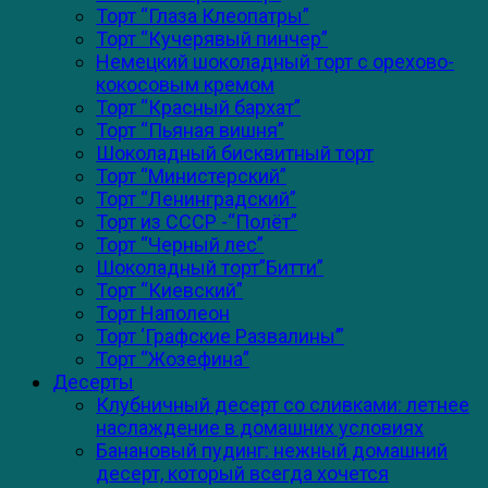
Торт “Глаза Клеопатры”
Торт “Кучерявый пинчер”
Немецкий шоколадный торт с орехово-
кокосовым кремом
Торт “Красный бархат”
Торт “Пьяная вишня”
Шоколадный бисквитный торт
Торт “Министерский”
Торт “Ленинградский”
Торт из СССР -“Полёт”
Торт “Черный лес”
Шоколадный торт”Битти”
Торт “Киевский”
Торт Наполеон
Торт ‘Графские Развалины’”
Торт “Жозефина”
Десерты
Клубничный десерт со сливками: летнее
наслаждение в домашних условиях
Банановый пудинг: нежный домашний
десерт, который всегда хочется