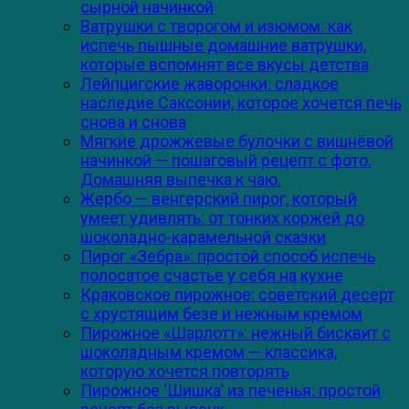
сырной начинкой
Ватрушки с творогом и изюмом: как
испечь пышные домашние ватрушки,
которые вспомнят все вкусы детства
Лейпцигские жаворонки: сладкое
наследие Саксонии, которое хочется печь
снова и снова
Мягкие дрожжевые булочки с вишнёвой
начинкой — пошаговый рецепт с фото.
Домашняя выпечка к чаю.
Жербо — венгерский пирог, который
умеет удивлять: от тонких коржей до
шоколадно-карамельной сказки
Пирог «Зебра»: простой способ испечь
полосатое счастье у себя на кухне
Краковское пирожное: советский десерт
с хрустящим безе и нежным кремом
Пирожное «Шарлотт»: нежный бисквит с
шоколадным кремом — классика,
которую хочется повторять
Пирожное ‘Шишка’ из печенья: простой