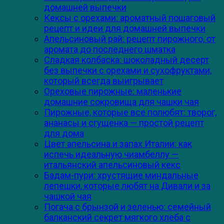
домашней выпечки
Кексы с орехами: ароматный пошаговый
рецепт и идеи для домашней выпечки
Апельсиновый рай: рецепт пирожного, от
аромата до последнего шматка
Сладкая колбаска: шоколадный десерт
без выпечки с орехами и сухофруктами,
который всегда выигрывает
Ореховые пирожные: маленькие
домашние сокровища для чашки чая
Пирожные, которые все полюбят: творог,
ананасы и сгущенка — простой рецепт
для дома
Цвет апельсина и запах Италии: как
испечь идеальную чиамбеллу —
итальянский апельсиновый кекс
Бадам-пури: хрустящие миндальные
лепешки, которые любят на Дивали и за
чашкой чая
Погача с брынзой и зеленью: семейный
балканский секрет мягкого хлеба с