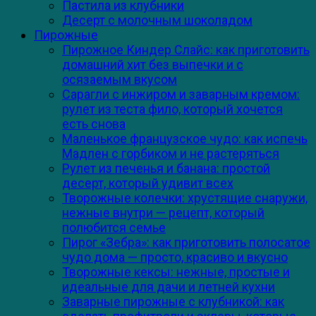
Пастила из клубники
Десерт с молочным шоколадом
Пирожные
Пирожное Киндер Слайс: как приготовить
домашний хит без выпечки и с
осязаемым вкусом
Сарагли с инжиром и заварным кремом:
рулет из теста фило, который хочется
есть снова
Маленькое французское чудо: как испечь
Мадлен с горбиком и не растеряться
Рулет из печенья и банана: простой
десерт, который удивит всех
Творожные колечки: хрустящие снаружи,
нежные внутри — рецепт, который
полюбится семье
Пирог «Зебра»: как приготовить полосатое
чудо дома — просто, красиво и вкусно
Творожные кексы: нежные, простые и
идеальные для дачи и летней кухни
Заварные пирожные с клубникой: как