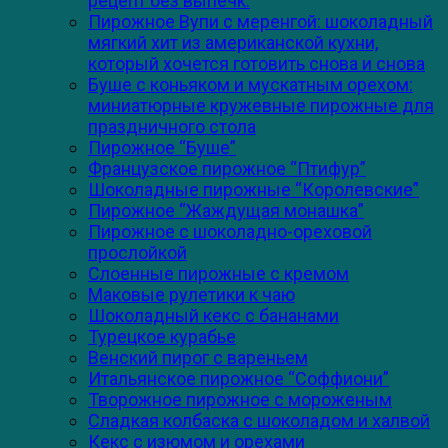
рецепт без выпечк.
Пирожное Вупи с меренгой: шоколадный
мягкий хит из американской кухни,
который хочется готовить снова и снова
Буше с коньяком и мускатным орехом:
миниатюрные кружевные пирожные для
праздничного стола
Пирожное “Буше”
Французское пирожное “Птифур”
Шоколадные пирожные “Королевские”
Пирожное “Жаждущая монашка”
Пирожное с шоколадно-ореховой
прослойкой
Слоенные пирожные с кремом
Маковые рулетики к чаю
Шоколадный кекс с бананами
Турецкое курабье
Венский пирог с вареньем
Итальянское пирожное “Соффиони”
Творожное пирожное с мороженым
Сладкая колбаска с шоколадом и халвой
Кекс с изюмом и орехами