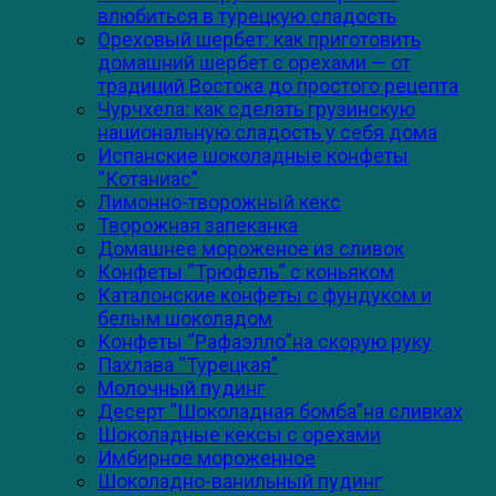
влюбиться в турецкую сладость
Ореховый шербет: как приготовить
домашний шербет с орехами — от
традиций Востока до простого рецепта
Чурчхела: как сделать грузинскую
национальную сладость у себя дома
Испанские шоколадные конфеты
“Котаниас”
Лимонно-творожный кекс
Творожная запеканка
Домашнее мороженое из сливок
Конфеты “Трюфель” с коньяком
Каталонские конфеты с фундуком и
белым шоколадом
Конфеты “Рафаэлло”на скорую руку
Пахлава “Турецкая”
Молочный пудинг
Десерт “Шоколадная бомба”на сливках
Шоколадные кексы с орехами
Имбирное мороженное
Шоколадно-ванильный пудинг