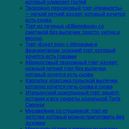
который удивляет гостей
Творожно-персиковый торт «Нежность»
— легкий летний десерт, который хочется
есть снова
Торт из печенья «Юбилейное» со
сметаной без выпечки: просто, уютно и
вкусно
Торт «Букет роз» с яблоками и
франжипаном: осенний торт, который
хочется есть глазами
Абрикосовый творожный торт-десерт:
нежный летний торт без выпечки,
который хочется есть снова
Карпатка: классика польской выпечки,
которую хочется печь снова и снова
Итальянский шоколадный торт: рецепт,
история и все секреты идеальной Torta
Caprese
Муравейник со сгущенкой: торт из
детства, который можно приготовить без
духовки
Меренговый торт с лимонным курдом