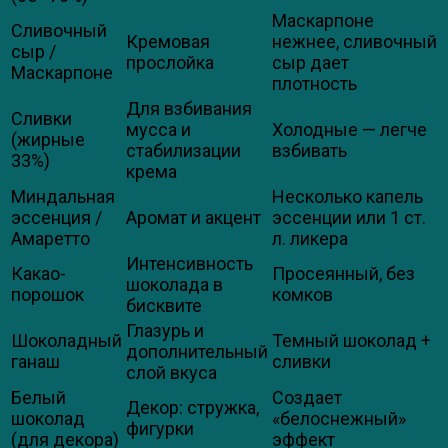
Маскарпоне
Сливочный
Кремовая
нежнее, сливочный
сыр /
прослойка
сыр дает
Маскарпоне
плотность
Для взбивания
Сливки
мусса и
Холодные — легче
(жирные
стабилизации
взбивать
33%)
крема
Миндальная
Несколько капель
эссенция /
Аромат и акцент
эссенции или 1 ст.
Амаретто
л. ликера
Интенсивность
Какао-
Просеянный, без
шоколада в
порошок
комков
бисквите
Глазурь и
Шоколадный
Темный шоколад +
дополнительный
ганаш
сливки
слой вкуса
Белый
Создает
Декор: стружка,
шоколад
«белоснежный»
фигурки
(для декора)
эффект