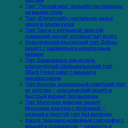
Торт “Лесной мох”: волшебство природы
на вашем столе
Торт «Египетский»: ностальгия, мед и
орехи в одном куске
Торт Панчо с клубникой: простой
домашний десерт, который тает во рту
Классический венгерский торт Добош:
рецепт с карамелью и шоколадным
кремом
Торт Шварцвальд: как испечь
классический Шварцвальдский торт
(Black Forest cake) с вишней и
киршвассером
Торт Вузетка: шоколадный советский торт
из детства — классический рецепт и
быстрый вариант без выпечки
Торт Молочная девочка: рецепт
Молочная девочка с клубникой —
нежный и простой торт без выпечки
Кардэ: творожно-кофейный торт-суфле с
вишней и розмарином — нежность и