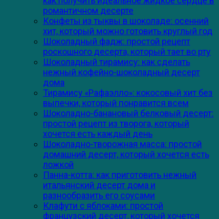
как получить идеальное жидкое сердце в
романтичном десерте
Конфеты из тыквы в шоколаде: осенний
хит, который можно готовить круглый год
Шоколадный фадж: простой рецепт
роскошного десерта, который тает во рту
Шоколадный тирамису: как сделать
нежный кофейно-шоколадный десерт
дома
Тирамису «Рафаэлло»: кокосовый хит без
выпечки, который понравится всем
Шоколадно-банановый белковый десерт:
простой рецепт из творога, который
хочется есть каждый день
Шоколадно-творожная масса: простой
домашний десерт, который хочется есть
ложкой
Панна-котта: как приготовить нежный
итальянский десерт дома и
разнообразить его соусами
Клафути с яблоками: простой
французский десерт, который хочется