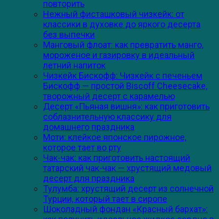
повторить
Нежный фисташковый чизкейк: от
классики в духовке до яркого десерта
без выпечки
Манговый флоат: как превратить манго,
мороженое и газировку в идеальный
летний напиток
Чизкейк Бискофф: Чизкейк с печеньем
Бискофф — простой Biscoff Cheesecake,
творожный десерт с карамелью
Десерт «Пьяная вишня»: как приготовить
соблазнительную классику для
домашнего праздника
Моти: клейкое японское пирожное,
которое тает во рту
Чак-чак: как приготовить настоящий
татарский чак-чак — хрустящий медовый
десерт для праздника
Тулумба: хрустящий десерт из солнечной
Турции, который тает в сиропе
Шоколадный фондан «Красный бархат»: