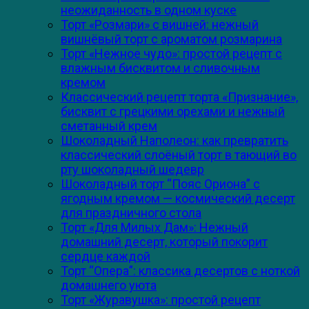
неожиданность в одном куске
Торт «Розмари» с вишней: нежный
вишнёвый торт с ароматом розмарина
Торт «Нежное чудо»: простой рецепт с
влажным бисквитом и сливочным
кремом
Классический рецепт торта «Признание»,
бисквит с грецкими орехами и нежный
сметанный крем
Шоколадный Наполеон: как превратить
классический слоёный торт в тающий во
рту шоколадный шедевр
Шоколадный торт “Пояс Ориона” с
ягодным кремом — космический десерт
для праздничного стола
Торт «Для Милых Дам»: Нежный
домашний десерт, который покорит
сердце каждой
Торт “Опера”: классика десертов с ноткой
домашнего уюта
Торт «Журавушка»: простой рецепт