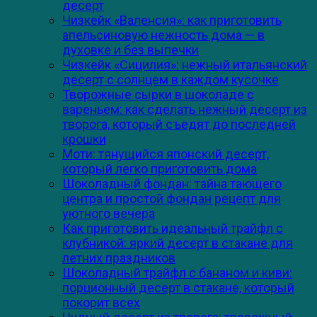
десерт
Чизкейк «Валенсия»: как приготовить
апельсиновую нежность дома — в
духовке и без выпечки
Чизкейк «Сицилия»: нежный итальянский
десерт с солнцем в каждом кусочке
Творожные сырки в шоколаде с
вареньем: как сделать нежный десерт из
творога, который съедят до последней
крошки
Моти: тянущийся японский десерт,
который легко приготовить дома
Шоколадный фондан: тайна тающего
центра и простой фондан рецепт для
уютного вечера
Как приготовить идеальный трайфл с
клубникой: яркий десерт в стакане для
летних праздников
Шоколадный трайфл с бананом и киви:
порционный десерт в стакане, который
покорит всех