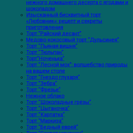
нежного домашнего десерта с ягодами и
шоколадом
Изысканный бисквитный торт
«Любовник»: рецепт и секреты
приготовления
Торт “Райский десант”
Медово-кокосовый торт “Дульсинея”
Торт “Пьяная вишня”
Торт “Тюльпан”
Торт”Ноченька”
Торт “Лесной мох”: волшебство природы
на вашем столе
Торт “Гнездо глухаря”
Торт “Зебра”
Торт “Фрезье”
Нежное облако
Торт “Шоколадные грёзы”
Торт “Цыганочка”
Торт “Карпатка”
Торт “Маркиза”
Торт “Бедный еврей”