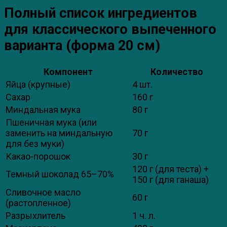
Полный список ингредиентов
для классического выпеченного
варианта (форма 20 см)
Компонент
Количество
Яйца (крупные)
4 шт.
Сахар
160 г
Миндальная мука
80 г
Пшеничная мука (или
заменить на миндальную
70 г
для без муки)
Какао-порошок
30 г
120 г (для теста) +
Темный шоколад 65–70%
150 г (для ганаша)
Сливочное масло
60 г
(растопленное)
Разрыхлитель
1 ч. л.