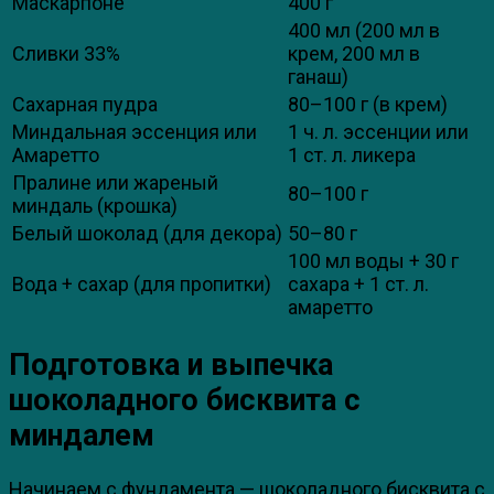
Маскарпоне
400 г
400 мл (200 мл в
Сливки 33%
крем, 200 мл в
ганаш)
Сахарная пудра
80–100 г (в крем)
Миндальная эссенция или
1 ч. л. эссенции или
Амаретто
1 ст. л. ликера
Пралине или жареный
80–100 г
миндаль (крошка)
Белый шоколад (для декора)
50–80 г
100 мл воды + 30 г
Вода + сахар (для пропитки)
сахара + 1 ст. л.
амаретто
Подготовка и выпечка
шоколадного бисквита с
миндалем
Начинаем с фундамента — шоколадного бисквита с