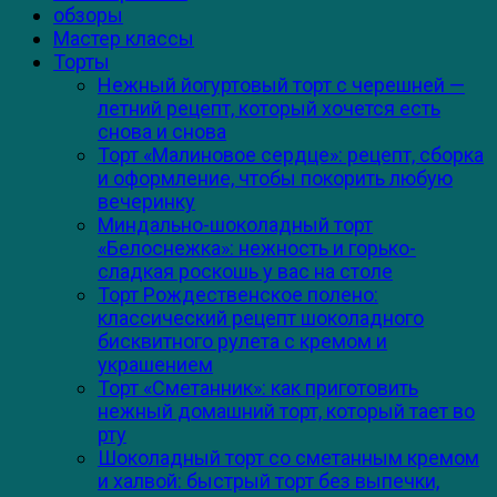
обзоры
Мастер классы
Торты
Нежный йогуртовый торт с черешней —
летний рецепт, который хочется есть
снова и снова
Торт «Малиновое сердце»: рецепт, сборка
и оформление, чтобы покорить любую
вечеринку
Миндально-шоколадный торт
«Белоснежка»: нежность и горько-
сладкая роскошь у вас на столе
Торт Рождественское полено:
классический рецепт шоколадного
бисквитного рулета с кремом и
украшением
Торт «Сметанник»: как приготовить
нежный домашний торт, который тает во
рту
Шоколадный торт со сметанным кремом
и халвой: быстрый торт без выпечки,