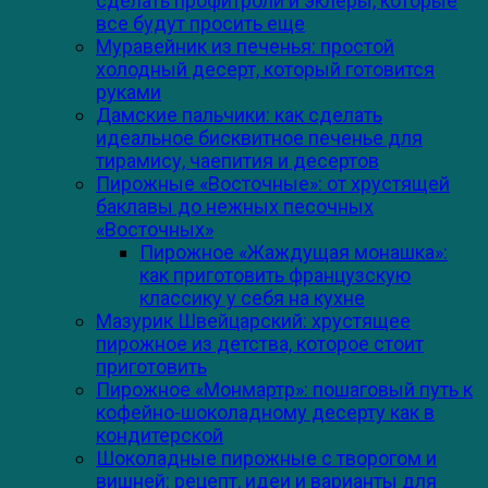
сделать профитроли и эклеры, которые
все будут просить еще
Муравейник из печенья: простой
холодный десерт, который готовится
руками
Дамские пальчики: как сделать
идеальное бисквитное печенье для
тирамису, чаепития и десертов
Пирожные «Восточные»: от хрустящей
баклавы до нежных песочных
«Восточных»
Пирожное «Жаждущая монашка»:
как приготовить французскую
классику у себя на кухне
Мазурик Швейцарский: хрустящее
пирожное из детства, которое стоит
приготовить
Пирожное «Монмартр»: пошаговый путь к
кофейно-шоколадному десерту как в
кондитерской
Шоколадные пирожные с творогом и
вишней: рецепт, идеи и варианты для