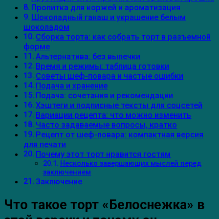
Пропитка для коржей и ароматизация
Шоколадный ганаш и украшение белым
шоколадом
Сборка торта: как собрать торт в разъемной
форме
Альтернатива: без выпечки
Время и режимы: таблица готовки
Советы шеф-повара и частые ошибки
Подача и хранение
Подача: сочетания и рекомендации
Хэштеги и подписные тексты для соцсетей
Вариации рецепта: что можно изменить
Часто задаваемые вопросы, кратко
Рецепт от шеф-повара: компактная версия
для печати
Почему этот торт нравится гостям
Несколько завершающих мыслей перед
заключением
Заключение
Что такое торт «Белоснежка» в