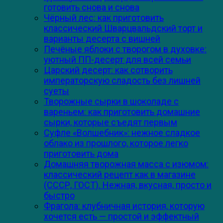
готовить снова и снова
Чёрный лес: как приготовить
классический Шварцвальдский торт и
варианты десерта с вишней
Печёные яблоки с творогом в духовке:
уютный ПП-десерт для всей семьи
Царский десерт: как сотворить
императорскую сладость без лишней
суеты
Творожные сырки в шоколаде с
вареньем: как приготовить домашние
сырки, которые съедят первым
Суфле «Волшебник»: нежное сладкое
облако из прошлого, которое легко
приготовить дома
Домашняя творожная масса с изюмом:
классический рецепт как в магазине
(СССР, ГОСТ). Нежная, вкусная, просто и
быстро
Фрагола: клубничная история, которую
хочется есть — простой и эффектный