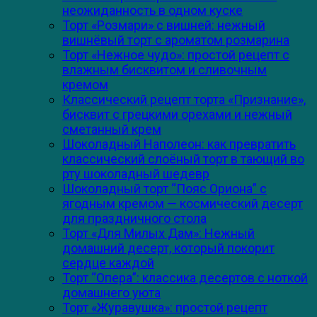
неожиданность в одном куске
Торт «Розмари» с вишней: нежный
вишнёвый торт с ароматом розмарина
Торт «Нежное чудо»: простой рецепт с
влажным бисквитом и сливочным
кремом
Классический рецепт торта «Признание»,
бисквит с грецкими орехами и нежный
сметанный крем
Шоколадный Наполеон: как превратить
классический слоёный торт в тающий во
рту шоколадный шедевр
Шоколадный торт “Пояс Ориона” с
ягодным кремом — космический десерт
для праздничного стола
Торт «Для Милых Дам»: Нежный
домашний десерт, который покорит
сердце каждой
Торт “Опера”: классика десертов с ноткой
домашнего уюта
Торт «Журавушка»: простой рецепт