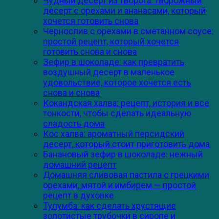
Чудный десерт из творога: творожный
десерт с орехами и ананасами, который
хочется готовить снова
Чернослив с орехами в сметанном соусе:
простой рецепт, который хочется
готовить снова и снова
Зефир в шоколаде: как превратить
воздушный десерт в маленькое
удовольствие, которое хочется есть
снова и снова
Кокандская халва: рецепт, история и все
тонкости, чтобы сделать идеальную
сладость дома
Кос халва: ароматный персидский
десерт, который стоит приготовить дома
Банановый зефир в шоколаде: нежный
домашний рецепт
Домашняя сливовая пастила с грецкими
орехами, мятой и имбирем — простой
рецепт в духовке
Тулумба: как сделать хрустящие
золотистые трубочки в сиропе и