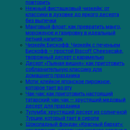
повторить
Нежный фисташковый чизкейк: от
классики в духовке до яркого десерта
без выпечки
Манговый флоат: как превратить манго,
мороженое и газировку в идеальный
летний напиток
Чизкейк Бискофф: Чизкейк с печеньем
Бискофф — простой Biscoff Cheesecake,
творожный десерт с карамелью
Десерт «Пьяная вишня»: как приготовить
соблазнительную классику для
домашнего праздника
Моти: клейкое японское пирожное,
которое тает во рту
Чак-чак: как приготовить настоящий
татарский чак-чак — хрустящий медовый
десерт для праздника
Тулумба: хрустящий десерт из солнечной
Турции, который тает в сиропе
Шоколадный фондан «Красный бархат»: