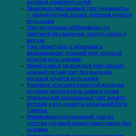
который удивляет гостей
Творожно-персиковый торт «Нежность»
— легкий летний десерт, который хочется
есть снова
Торт из печенья «Юбилейное» со
сметаной без выпечки: просто, уютно и
вкусно
Торт «Букет роз» с яблоками и
франжипаном: осенний торт, который
хочется есть глазами
Абрикосовый творожный торт-десерт:
нежный летний торт без выпечки,
который хочется есть снова
Карпатка: классика польской выпечки,
которую хочется печь снова и снова
Итальянский шоколадный торт: рецепт,
история и все секреты идеальной Torta
Caprese
Муравейник со сгущенкой: торт из
детства, который можно приготовить без
духовки
Меренговый торт с лимонным курдом