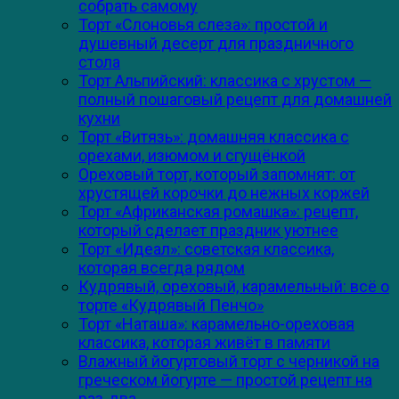
собрать самому
Торт «Слоновья слеза»: простой и
душевный десерт для праздничного
стола
Торт Альпийский: классика с хрустом —
полный пошаговый рецепт для домашней
кухни
Торт «Витязь»: домашняя классика с
орехами, изюмом и сгущёнкой
Ореховый торт, который запомнят: от
хрустящей корочки до нежных коржей
Торт «Африканская ромашка»: рецепт,
который сделает праздник уютнее
Торт «Идеал»: советская классика,
которая всегда рядом
Кудрявый, ореховый, карамельный: всё о
торте «Кудрявый Пенчо»
Торт «Наташа»: карамельно-ореховая
классика, которая живёт в памяти
Влажный йогуртовый торт с черникой на
греческом йогурте — простой рецепт на
раз‑два