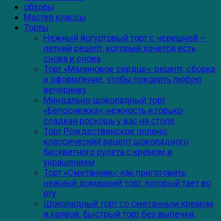
обзоры
Мастер классы
Торты
Нежный йогуртовый торт с черешней —
летний рецепт, который хочется есть
снова и снова
Торт «Малиновое сердце»: рецепт, сборка
и оформление, чтобы покорить любую
вечеринку
Миндально-шоколадный торт
«Белоснежка»: нежность и горько-
сладкая роскошь у вас на столе
Торт Рождественское полено:
классический рецепт шоколадного
бисквитного рулета с кремом и
украшением
Торт «Сметанник»: как приготовить
нежный домашний торт, который тает во
рту
Шоколадный торт со сметанным кремом
и халвой: быстрый торт без выпечки,