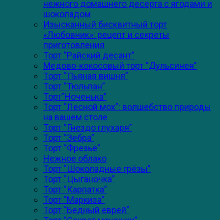
нежного домашнего десерта с ягодами и
шоколадом
Изысканный бисквитный торт
«Любовник»: рецепт и секреты
приготовления
Торт “Райский десант”
Медово-кокосовый торт “Дульсинея”
Торт “Пьяная вишня”
Торт “Тюльпан”
Торт”Ноченька”
Торт “Лесной мох”: волшебство природы
на вашем столе
Торт “Гнездо глухаря”
Торт “Зебра”
Торт “Фрезье”
Нежное облако
Торт “Шоколадные грёзы”
Торт “Цыганочка”
Торт “Карпатка”
Торт “Маркиза”
Торт “Бедный еврей”