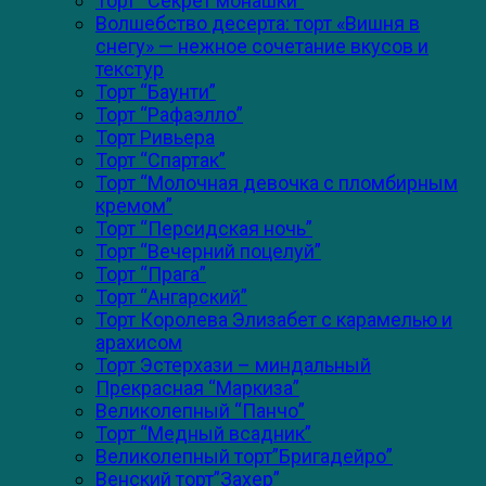
Торт “Секрет монашки”
Волшебство десерта: торт «Вишня в
снегу» — нежное сочетание вкусов и
текстур
Торт “Баунти”
Торт “Рафаэлло”
Торт Ривьера
Торт “Спартак”
Торт “Молочная девочка с пломбирным
кремом”
Торт “Персидская ночь”
Торт “Вечерний поцелуй”
Торт “Прага”
Торт “Ангарский”
Торт Королева Элизабет с карамелью и
арахисом
Торт Эстерхази – миндальный
Прекрасная “Маркиза”
Великолепный “Панчо”
Торт “Медный всадник”
Великолепный торт”Бригадейро”
Венский торт”Захер”