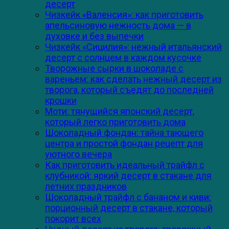
десерт
Чизкейк «Валенсия»: как приготовить
апельсиновую нежность дома — в
духовке и без выпечки
Чизкейк «Сицилия»: нежный итальянский
десерт с солнцем в каждом кусочке
Творожные сырки в шоколаде с
вареньем: как сделать нежный десерт из
творога, который съедят до последней
крошки
Моти: тянущийся японский десерт,
который легко приготовить дома
Шоколадный фондан: тайна тающего
центра и простой фондан рецепт для
уютного вечера
Как приготовить идеальный трайфл с
клубникой: яркий десерт в стакане для
летних праздников
Шоколадный трайфл с бананом и киви:
порционный десерт в стакане, который
покорит всех