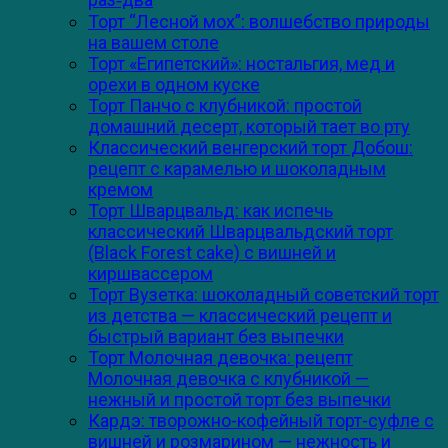
Торт “Лесной мох”: волшебство природы
на вашем столе
Торт «Египетский»: ностальгия, мед и
орехи в одном куске
Торт Панчо с клубникой: простой
домашний десерт, который тает во рту
Классический венгерский торт Добош:
рецепт с карамелью и шоколадным
кремом
Торт Шварцвальд: как испечь
классический Шварцвальдский торт
(Black Forest cake) с вишней и
киршвассером
Торт Вузетка: шоколадный советский торт
из детства — классический рецепт и
быстрый вариант без выпечки
Торт Молочная девочка: рецепт
Молочная девочка с клубникой —
нежный и простой торт без выпечки
Кардэ: творожно-кофейный торт-суфле с
вишней и розмарином — нежность и