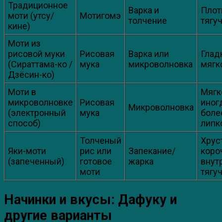
Традиционное
Варка и
Плот
моти (утсу/
Мотигомэ
толчение
тягу
кине)
Моти из
рисовой муки
Рисовая
Варка или
Глад
(Сираттама-ко /
мука
микроволновка
мягк
Дзёсин-ко)
Моти в
Мягк
микроволновке
Рисовая
иног
Микроволновка
(электронный
мука
боле
способ)
липк
Толченый
Хрус
Яки-моти
рис или
Запекание/
коро
(запеченный)
готовое
жарка
внут
моти
тягу
Начинки и вкусы: Дафуку и
другие варианты