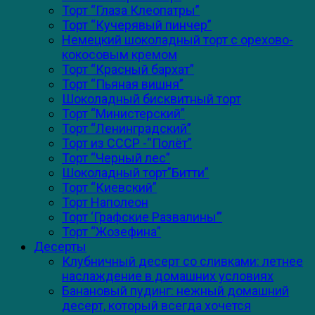
Торт “Глаза Клеопатры”
Торт “Кучерявый пинчер”
Немецкий шоколадный торт с орехово-
кокосовым кремом
Торт “Красный бархат”
Торт “Пьяная вишня”
Шоколадный бисквитный торт
Торт “Министерский”
Торт “Ленинградский”
Торт из СССР -“Полёт”
Торт “Черный лес”
Шоколадный торт”Битти”
Торт “Киевский”
Торт Наполеон
Торт ‘Графские Развалины’”
Торт “Жозефина”
Десерты
Клубничный десерт со сливками: летнее
наслаждение в домашних условиях
Банановый пудинг: нежный домашний
десерт, который всегда хочется