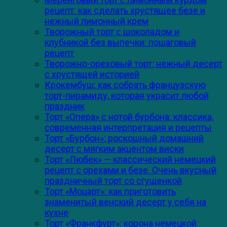
рецепт: как сделать хрустящее безе и
нежный лимонный крем
Творожный торт с шоколадом и
клубникой без выпечки: пошаговый
рецепт
Творожно-ореховый торт: нежный десерт
с хрустящей историей
Крокембуш: как собрать французскую
торт-пирамиду, которая украсит любой
праздник
Торт «Опера» с нотой бурбона: классика,
современная интерпретация и рецепты
Торт «Бурбон»: роскошный домашний
десерт с мягким акцентом виски
Торт «Любек» — классический немецкий
рецепт с орехами и безе. Очень вкусный
праздничный торт со сгущенкой
Торт «Моцарт»: как приготовить
знаменитый венский десерт у себя на
кухне
Торт «Франкфурт»: корона немецкой