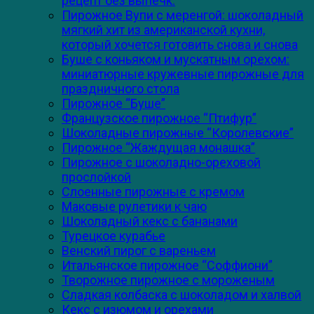
рецепт без выпечк.
Пирожное Вупи с меренгой: шоколадный
мягкий хит из американской кухни,
который хочется готовить снова и снова
Буше с коньяком и мускатным орехом:
миниатюрные кружевные пирожные для
праздничного стола
Пирожное “Буше”
Французское пирожное “Птифур”
Шоколадные пирожные “Королевские”
Пирожное “Жаждущая монашка”
Пирожное с шоколадно-ореховой
прослойкой
Слоенные пирожные с кремом
Маковые рулетики к чаю
Шоколадный кекс с бананами
Турецкое курабье
Венский пирог с вареньем
Итальянское пирожное “Соффиони”
Творожное пирожное с мороженым
Сладкая колбаска с шоколадом и халвой
Кекс с изюмом и орехами