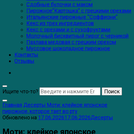
Сдобные булочки с маком
Пирожное”Картошка” с грецкими орехами
Итальянские пирожные “Соффиони”
Кекс из трех ингредиентов
Кекс с орехами и с сухофруктами
Молочный бисквитный пирог с черникой
Пахлава медовая с грецким орехом
Муссовое шоколадное пирожное
Контакты
Отзывы
Ищите что-то?
Главная
Десерты
Моти: клейкое японское
пирожное, которое тает во рту
Обновлено на
17.06.2026
17.06.2026
Десерты
Моти: клейкое японское