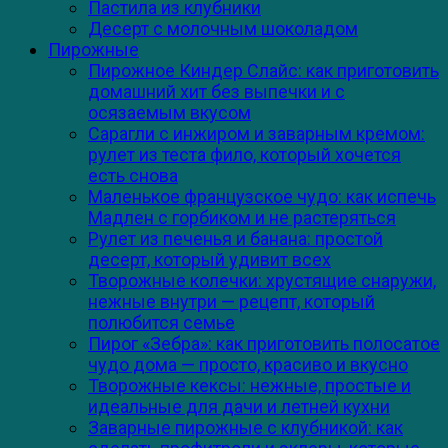
Пастила из клубники
Десерт с молочным шоколадом
Пирожные
Пирожное Киндер Слайс: как приготовить
домашний хит без выпечки и с
осязаемым вкусом
Сарагли с инжиром и заварным кремом:
рулет из теста фило, который хочется
есть снова
Маленькое французское чудо: как испечь
Мадлен с горбиком и не растеряться
Рулет из печенья и банана: простой
десерт, который удивит всех
Творожные колечки: хрустящие снаружи,
нежные внутри — рецепт, который
полюбится семье
Пирог «Зебра»: как приготовить полосатое
чудо дома — просто, красиво и вкусно
Творожные кексы: нежные, простые и
идеальные для дачи и летней кухни
Заварные пирожные с клубникой: как