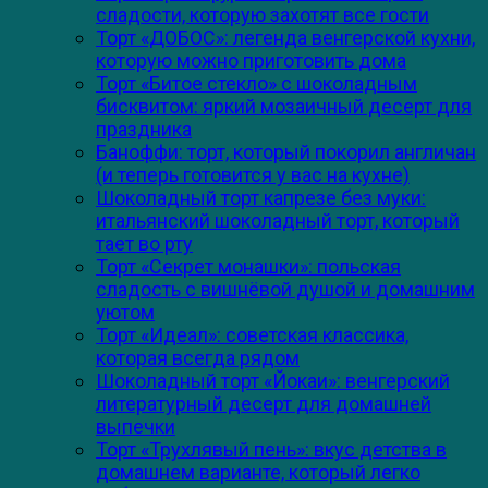
сладости, которую захотят все гости
Торт «ДОБОС»: легенда венгерской кухни,
которую можно приготовить дома
Торт «Битое стекло» с шоколадным
бисквитом: яркий мозаичный десерт для
праздника
Баноффи: торт, который покорил англичан
(и теперь готовится у вас на кухне)
Шоколадный торт капрезе без муки:
итальянский шоколадный торт, который
тает во рту
Торт «Секрет монашки»: польская
сладость с вишнёвой душой и домашним
уютом
Торт «Идеал»: советская классика,
которая всегда рядом
Шоколадный торт «Йокаи»: венгерский
литературный десерт для домашней
выпечки
Торт «Трухлявый пень»: вкус детства в
домашнем варианте, который легко