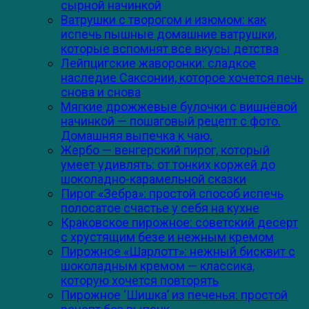
сырной начинкой
Ватрушки с творогом и изюмом: как
испечь пышные домашние ватрушки,
которые вспомнят все вкусы детства
Лейпцигские жаворонки: сладкое
наследие Саксонии, которое хочется печь
снова и снова
Мягкие дрожжевые булочки с вишнёвой
начинкой — пошаговый рецепт с фото.
Домашняя выпечка к чаю.
Жербо — венгерский пирог, который
умеет удивлять: от тонких коржей до
шоколадно-карамельной сказки
Пирог «Зебра»: простой способ испечь
полосатое счастье у себя на кухне
Краковское пирожное: советский десерт
с хрустящим безе и нежным кремом
Пирожное «Шарлотт»: нежный бисквит с
шоколадным кремом — классика,
которую хочется повторять
Пирожное ‘Шишка’ из печенья: простой