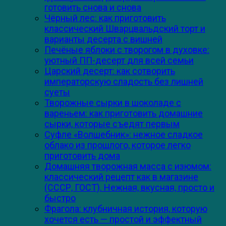
готовить снова и снова
Чёрный лес: как приготовить
классический Шварцвальдский торт и
варианты десерта с вишней
Печёные яблоки с творогом в духовке:
уютный ПП-десерт для всей семьи
Царский десерт: как сотворить
императорскую сладость без лишней
суеты
Творожные сырки в шоколаде с
вареньем: как приготовить домашние
сырки, которые съедят первым
Суфле «Волшебник»: нежное сладкое
облако из прошлого, которое легко
приготовить дома
Домашняя творожная масса с изюмом:
классический рецепт как в магазине
(СССР, ГОСТ). Нежная, вкусная, просто и
быстро
Фрагола: клубничная история, которую
хочется есть — простой и эффектный