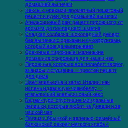
домашней выпечки
Кексы с орехами: ароматный пошаговый
рецепт и идеи для домашней выпечки
Апельсиновый рай: рецепт пирожного, от
аромата до последнего шматка
Сладкая колбаска: шоколадный десерт
без выпечки с орехами и сухофруктами,
который всегда выигрывает
Ореховые пирожные: маленькие
домашние сокровища для чашки чая
Пирожные, которые все полюбят: творог,
ананасы и сгущенка — простой рецепт
для дома
Цвет апельсина и запах Италии: как
испечь идеальную чиамбеллу —
итальянский апельсиновый кекс
Бадам-пури: хрустящие миндальные
лепешки, которые любят на Дивали и за
чашкой чая
Погача с брынзой и зеленью: семейный
балканский секрет мягкого хлеба с