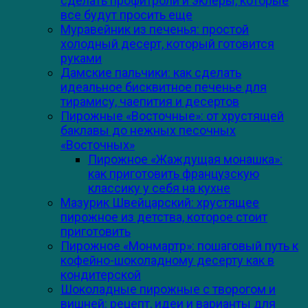
сделать профитроли и эклеры, которые
все будут просить еще
Муравейник из печенья: простой
холодный десерт, который готовится
руками
Дамские пальчики: как сделать
идеальное бисквитное печенье для
тирамису, чаепития и десертов
Пирожные «Восточные»: от хрустящей
баклавы до нежных песочных
«Восточных»
Пирожное «Жаждущая монашка»:
как приготовить французскую
классику у себя на кухне
Мазурик Швейцарский: хрустящее
пирожное из детства, которое стоит
приготовить
Пирожное «Монмартр»: пошаговый путь к
кофейно-шоколадному десерту как в
кондитерской
Шоколадные пирожные с творогом и
вишней: рецепт, идеи и варианты для