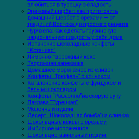
влюбиться в турецкую сладость
Ореховый шербет: как приготовить
домашний шербет с орехами — от
традиций Востока до простого рецепта
Чурчхела: как сделать грузинскую
национальную сладость у себя дома
Испанские шоколадные конфеты
“Котаниас”
Лимонно-творожный кекс
Творожная запеканка
Домашнее мороженое из сливок
Конфеты “Трюфель” с коньяком
Каталонские конфеты с фундуком и
белым шоколадом
Конфеты “Рафаэлло”на скорую руку
Пахлава “Турецкая”
Молочный пудинг
Десерт “Шоколадная бомба”на сливках
Шоколадные кексы с орехами
Имбирное мороженное
Шоколадно-ванильный пудинг