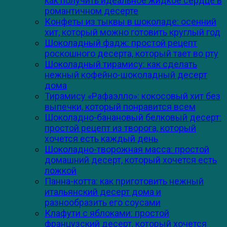
как получить идеальное жидкое сердце в
романтичном десерте
Конфеты из тыквы в шоколаде: осенний
хит, который можно готовить круглый год
Шоколадный фадж: простой рецепт
роскошного десерта, который тает во рту
Шоколадный тирамису: как сделать
нежный кофейно-шоколадный десерт
дома
Тирамису «Рафаэлло»: кокосовый хит без
выпечки, который понравится всем
Шоколадно-банановый белковый десерт:
простой рецепт из творога, который
хочется есть каждый день
Шоколадно-творожная масса: простой
домашний десерт, который хочется есть
ложкой
Панна-котта: как приготовить нежный
итальянский десерт дома и
разнообразить его соусами
Клафути с яблоками: простой
французский десерт, который хочется