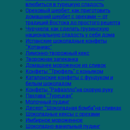
влюбиться в турецкую сладость
Ореховый шербет: как приготовить
домашний шербет с орехами — от
традиций Востока до простого рецепта
Чурчхела: как сделать грузинскую
национальную сладость у себя дома
Испанские шоколадные конфеты
“Котаниас”
Лимонно-творожный кекс
Творожная запеканка
Домашнее мороженое из сливок
Конфеты “Трюфель” с коньяком
Каталонские конфеты с фундуком и
белым шоколадом
Конфеты “Рафаэлло”на скорую руку
Пахлава “Турецкая”
Молочный пудинг
Десерт “Шоколадная бомба”на сливках
Шоколадные кексы с орехами
Имбирное мороженное
Шоколадно-ванильный пудинг