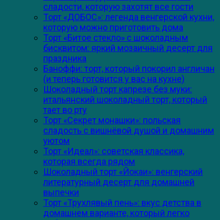
сладости, которую захотят все гости
Торт «ДОБОС»: легенда венгерской кухни,
которую можно приготовить дома
Торт «Битое стекло» с шоколадным
бисквитом: яркий мозаичный десерт для
праздника
Баноффи: торт, который покорил англичан
(и теперь готовится у вас на кухне)
Шоколадный торт капрезе без муки:
итальянский шоколадный торт, который
тает во рту
Торт «Секрет монашки»: польская
сладость с вишнёвой душой и домашним
уютом
Торт «Идеал»: советская классика,
которая всегда рядом
Шоколадный торт «Йокаи»: венгерский
литературный десерт для домашней
выпечки
Торт «Трухлявый пень»: вкус детства в
домашнем варианте, который легко