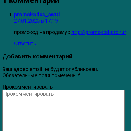
1 комментарий
promokodus_awOl
27.01.2025 в 17:19
промокод на продамус
http://promokod-pro.ru/
.
Ответить
Добавить комментарий
Ваш адрес email не будет опубликован.
Обязательные поля помечены
*
Прокомментировать