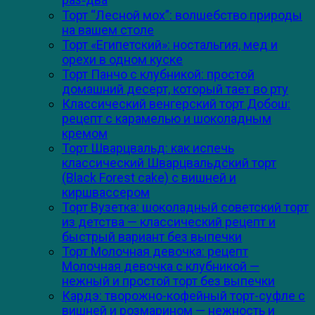
Торт “Лесной мох”: волшебство природы
на вашем столе
Торт «Египетский»: ностальгия, мед и
орехи в одном куске
Торт Панчо с клубникой: простой
домашний десерт, который тает во рту
Классический венгерский торт Добош:
рецепт с карамелью и шоколадным
кремом
Торт Шварцвальд: как испечь
классический Шварцвальдский торт
(Black Forest cake) с вишней и
киршвассером
Торт Вузетка: шоколадный советский торт
из детства — классический рецепт и
быстрый вариант без выпечки
Торт Молочная девочка: рецепт
Молочная девочка с клубникой —
нежный и простой торт без выпечки
Кардэ: творожно-кофейный торт-суфле с
вишней и розмарином — нежность и