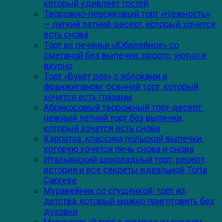
который удивляет гостей
Творожно-персиковый торт «Нежность»
— легкий летний десерт, который хочется
есть снова
Торт из печенья «Юбилейное» со
сметаной без выпечки: просто, уютно и
вкусно
Торт «Букет роз» с яблоками и
франжипаном: осенний торт, который
хочется есть глазами
Абрикосовый творожный торт-десерт:
нежный летний торт без выпечки,
который хочется есть снова
Карпатка: классика польской выпечки,
которую хочется печь снова и снова
Итальянский шоколадный торт: рецепт,
история и все секреты идеальной Torta
Caprese
Муравейник со сгущенкой: торт из
детства, который можно приготовить без
духовки
Меренговый торт с лимонным курдом