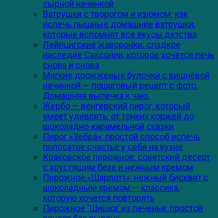
сырной начинкой
Ватрушки с творогом и изюмом: как
испечь пышные домашние ватрушки,
которые вспомнят все вкусы детства
Лейпцигские жаворонки: сладкое
наследие Саксонии, которое хочется печь
снова и снова
Мягкие дрожжевые булочки с вишнёвой
начинкой — пошаговый рецепт с фото.
Домашняя выпечка к чаю.
Жербо — венгерский пирог, который
умеет удивлять: от тонких коржей до
шоколадно-карамельной сказки
Пирог «Зебра»: простой способ испечь
полосатое счастье у себя на кухне
Краковское пирожное: советский десерт
с хрустящим безе и нежным кремом
Пирожное «Шарлотт»: нежный бисквит с
шоколадным кремом — классика,
которую хочется повторять
Пирожное ‘Шишка’ из печенья: простой