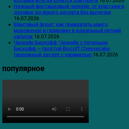
который всегда хочется повторить
16.07.2026
Нежный фисташковый чизкейк: от классики в
духовке до яркого десерта без выпечки
16.07.2026
Манговый флоат: как превратить манго,
мороженое и газировку в идеальный летний
напиток
16.07.2026
Чизкейк Бискофф: Чизкейк с печеньем
Бискофф — простой Biscoff Cheesecake,
творожный десерт с карамелью
16.07.2026
популярное