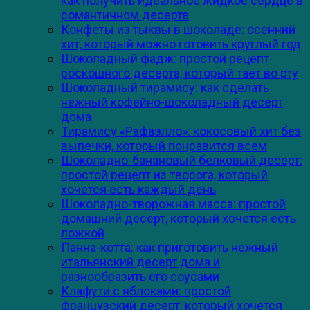
как получить идеальное жидкое сердце в
романтичном десерте
Конфеты из тыквы в шоколаде: осенний
хит, который можно готовить круглый год
Шоколадный фадж: простой рецепт
роскошного десерта, который тает во рту
Шоколадный тирамису: как сделать
нежный кофейно-шоколадный десерт
дома
Тирамису «Рафаэлло»: кокосовый хит без
выпечки, который понравится всем
Шоколадно-банановый белковый десерт:
простой рецепт из творога, который
хочется есть каждый день
Шоколадно-творожная масса: простой
домашний десерт, который хочется есть
ложкой
Панна-котта: как приготовить нежный
итальянский десерт дома и
разнообразить его соусами
Клафути с яблоками: простой
французский десерт, который хочется