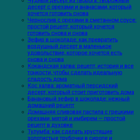
Чудный десерт из творога: творожный
десерт с орехами и ананасами, который
хочется готовить снова
Чернослив с орехами в сметанном соусе:
простой рецепт, который хочется
готовить снова и снова
Зефир в шоколаде: как превратить
воздушный десерт в маленькое
удовольствие, которое хочется есть
снова и снова
Кокандская халва: рецепт, история и все
тонкости, чтобы сделать идеальную
сладость дома
Кос халва: ароматный персидский
десерт, который стоит приготовить дома
Банановый зефир в шоколаде: нежный
домашний рецепт
Домашняя сливовая пастила с грецкими
орехами, мятой и имбирем — простой
рецепт в духовке
Тулумба: как сделать хрустящие
золотистые трубочки в сиропе и