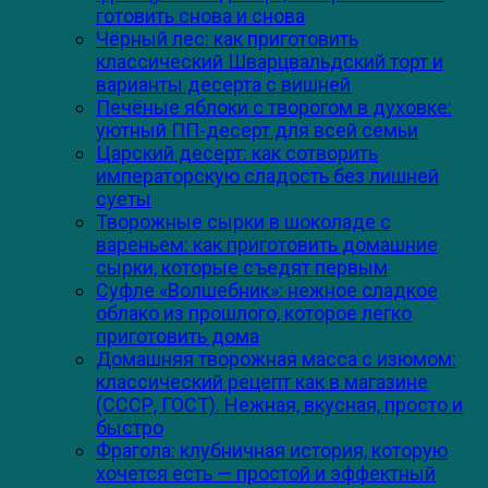
готовить снова и снова
Чёрный лес: как приготовить
классический Шварцвальдский торт и
варианты десерта с вишней
Печёные яблоки с творогом в духовке:
уютный ПП-десерт для всей семьи
Царский десерт: как сотворить
императорскую сладость без лишней
суеты
Творожные сырки в шоколаде с
вареньем: как приготовить домашние
сырки, которые съедят первым
Суфле «Волшебник»: нежное сладкое
облако из прошлого, которое легко
приготовить дома
Домашняя творожная масса с изюмом:
классический рецепт как в магазине
(СССР, ГОСТ). Нежная, вкусная, просто и
быстро
Фрагола: клубничная история, которую
хочется есть — простой и эффектный