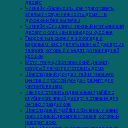
десерт
Чизкейк «Валенсия»: как приготовить
апельсиновую нежность дома — в
духовке и без выпечки
Чизкейк «Сицилия»: нежный итальянский
десерт с солнцем в каждом кусочке
Творожные сырки в шоколаде с
вареньем: как сделать нежный десерт из
творога, который съедят до последней
крошки
Моти: тянущийся японский десерт,
который легко приготовить дома
Шоколадный фондан: тайна тающего
центра и простой фондан рецепт для
уютного вечера
Как приготовить идеальный трайфл с
клубникой: яркий десерт в стакане для
летних праздников
Шоколадный трайфл с бананом и киви:
порционный десерт в стакане, который
покорит всех