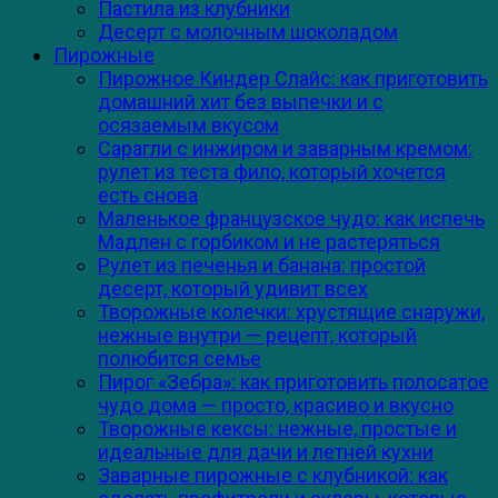
Пастила из клубники
Десерт с молочным шоколадом
Пирожные
Пирожное Киндер Слайс: как приготовить
домашний хит без выпечки и с
осязаемым вкусом
Сарагли с инжиром и заварным кремом:
рулет из теста фило, который хочется
есть снова
Маленькое французское чудо: как испечь
Мадлен с горбиком и не растеряться
Рулет из печенья и банана: простой
десерт, который удивит всех
Творожные колечки: хрустящие снаружи,
нежные внутри — рецепт, который
полюбится семье
Пирог «Зебра»: как приготовить полосатое
чудо дома — просто, красиво и вкусно
Творожные кексы: нежные, простые и
идеальные для дачи и летней кухни
Заварные пирожные с клубникой: как