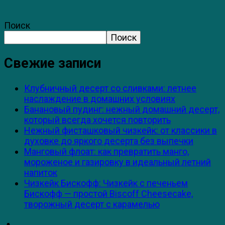
Поиск
Поиск
Свежие записи
Клубничный десерт со сливками: летнее
наслаждение в домашних условиях
Банановый пудинг: нежный домашний десерт,
который всегда хочется повторить
Нежный фисташковый чизкейк: от классики в
духовке до яркого десерта без выпечки
Манговый флоат: как превратить манго,
мороженое и газировку в идеальный летний
напиток
Чизкейк Бискофф: Чизкейк с печеньем
Бискофф — простой Biscoff Cheesecake,
творожный десерт с карамелью