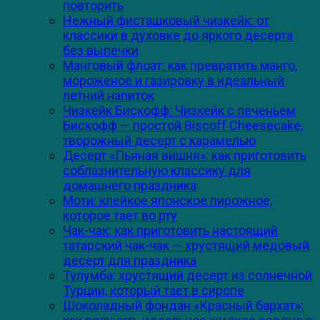
повторить
Нежный фисташковый чизкейк: от
классики в духовке до яркого десерта
без выпечки
Манговый флоат: как превратить манго,
мороженое и газировку в идеальный
летний напиток
Чизкейк Бискофф: Чизкейк с печеньем
Бискофф — простой Biscoff Cheesecake,
творожный десерт с карамелью
Десерт «Пьяная вишня»: как приготовить
соблазнительную классику для
домашнего праздника
Моти: клейкое японское пирожное,
которое тает во рту
Чак-чак: как приготовить настоящий
татарский чак-чак — хрустящий медовый
десерт для праздника
Тулумба: хрустящий десерт из солнечной
Турции, который тает в сиропе
Шоколадный фондан «Красный бархат»: