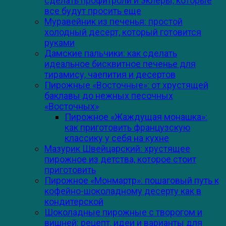
сделать профитроли и эклеры, которые
все будут просить еще
Муравейник из печенья: простой
холодный десерт, который готовится
руками
Дамские пальчики: как сделать
идеальное бисквитное печенье для
тирамису, чаепития и десертов
Пирожные «Восточные»: от хрустящей
баклавы до нежных песочных
«Восточных»
Пирожное «Жаждущая монашка»:
как приготовить французскую
классику у себя на кухне
Мазурик Швейцарский: хрустящее
пирожное из детства, которое стоит
приготовить
Пирожное «Монмартр»: пошаговый путь к
кофейно-шоколадному десерту как в
кондитерской
Шоколадные пирожные с творогом и
вишней: рецепт, идеи и варианты для