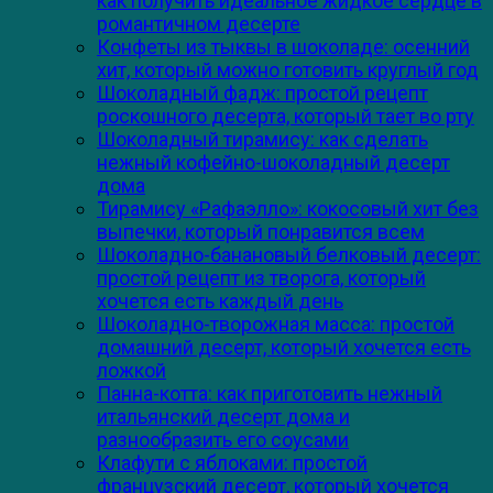
как получить идеальное жидкое сердце в
романтичном десерте
Конфеты из тыквы в шоколаде: осенний
хит, который можно готовить круглый год
Шоколадный фадж: простой рецепт
роскошного десерта, который тает во рту
Шоколадный тирамису: как сделать
нежный кофейно-шоколадный десерт
дома
Тирамису «Рафаэлло»: кокосовый хит без
выпечки, который понравится всем
Шоколадно-банановый белковый десерт:
простой рецепт из творога, который
хочется есть каждый день
Шоколадно-творожная масса: простой
домашний десерт, который хочется есть
ложкой
Панна-котта: как приготовить нежный
итальянский десерт дома и
разнообразить его соусами
Клафути с яблоками: простой
французский десерт, который хочется