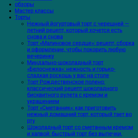
обзоры
Мастер классы
Торты
Нежный йогуртовый торт с черешней —
летний рецепт, который хочется есть
снова и снова
Торт «Малиновое сердце»: рецепт, сборка
и оформление, чтобы покорить любую
вечеринку
Миндально-шоколадный торт
«Белоснежка»: нежность и горько-
сладкая роскошь у вас на столе
Торт Рождественское полено:
классический рецепт шоколадного
бисквитного рулета с кремом и
украшением
Торт «Сметанник»: как приготовить
нежный домашний торт, который тает во
рту
Шоколадный торт со сметанным кремом
и халвой: быстрый торт без выпечки,