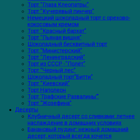
Торт “Глаза Клеопатры”
Торт “Кучерявый пинчер”
Немецкий шоколадный торт с орехово-
кокосовым кремом
Торт “Красный бархат”
Торт “Пьяная вишня”
Шоколадный бисквитный торт
Торт “Министерский”
Торт “Ленинградский”
Торт из СССР -“Полёт”
Торт “Черный лес”
Шоколадный торт”Битти”
Торт “Киевский”
Торт Наполеон
Торт ‘Графские Развалины’”
Торт “Жозефина”
Десерты
Клубничный десерт со сливками: летнее
наслаждение в домашних условиях
Банановый пудинг: нежный домашний
десерт, который всегда хочется