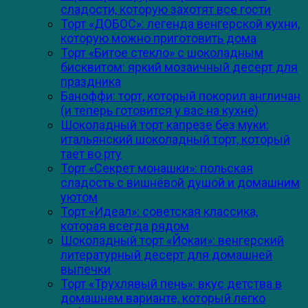
сладости, которую захотят все гости
Торт «ДОБОС»: легенда венгерской кухни,
которую можно приготовить дома
Торт «Битое стекло» с шоколадным
бисквитом: яркий мозаичный десерт для
праздника
Баноффи: торт, который покорил англичан
(и теперь готовится у вас на кухне)
Шоколадный торт капрезе без муки:
итальянский шоколадный торт, который
тает во рту
Торт «Секрет монашки»: польская
сладость с вишнёвой душой и домашним
уютом
Торт «Идеал»: советская классика,
которая всегда рядом
Шоколадный торт «Йокаи»: венгерский
литературный десерт для домашней
выпечки
Торт «Трухлявый пень»: вкус детства в
домашнем варианте, который легко