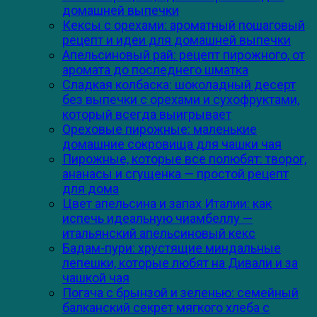
домашней выпечки
Кексы с орехами: ароматный пошаговый
рецепт и идеи для домашней выпечки
Апельсиновый рай: рецепт пирожного, от
аромата до последнего шматка
Сладкая колбаска: шоколадный десерт
без выпечки с орехами и сухофруктами,
который всегда выигрывает
Ореховые пирожные: маленькие
домашние сокровища для чашки чая
Пирожные, которые все полюбят: творог,
ананасы и сгущенка — простой рецепт
для дома
Цвет апельсина и запах Италии: как
испечь идеальную чиамбеллу —
итальянский апельсиновый кекс
Бадам-пури: хрустящие миндальные
лепешки, которые любят на Дивали и за
чашкой чая
Погача с брынзой и зеленью: семейный
балканский секрет мягкого хлеба с