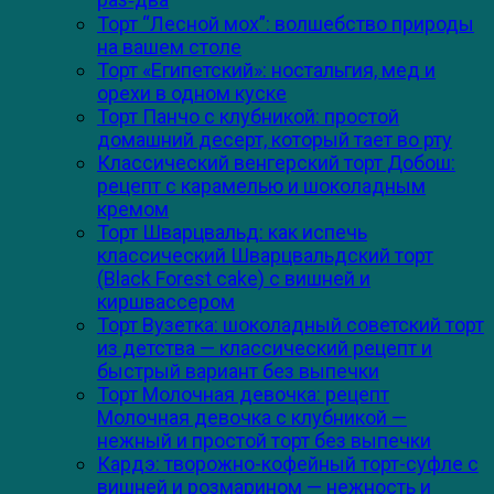
Торт “Лесной мох”: волшебство природы
на вашем столе
Торт «Египетский»: ностальгия, мед и
орехи в одном куске
Торт Панчо с клубникой: простой
домашний десерт, который тает во рту
Классический венгерский торт Добош:
рецепт с карамелью и шоколадным
кремом
Торт Шварцвальд: как испечь
классический Шварцвальдский торт
(Black Forest cake) с вишней и
киршвассером
Торт Вузетка: шоколадный советский торт
из детства — классический рецепт и
быстрый вариант без выпечки
Торт Молочная девочка: рецепт
Молочная девочка с клубникой —
нежный и простой торт без выпечки
Кардэ: творожно-кофейный торт-суфле с
вишней и розмарином — нежность и