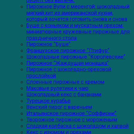
рецепт без выпечк.
Пирожное Вупи с меренгой: шоколадный
мягкий хит из американской кухни,
который хочется готовить снова и снова
Буше с коньяком и мускатным орехом:
миниатюрные кружевные пирожные для
праздничного стола
Пирожное “Буше”
Французское пирожное “Птифур”
Шоколадные пирожные “Королевские”
Пирожное “Жаждущая монашка”
Пирожное с шоколадно-ореховой
прослойкой
Слоенные пирожные с кремом
Маковые рулетики к чаю
Шоколадный кекс с бананами
Турецкое курабье
Венский пирог с вареньем
Итальянское пирожное “Соффиони”
Творожное пирожное с мороженым
Сладкая колбаска с шоколадом и халвой
Кекс с изюмом и орехами