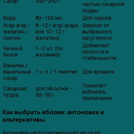
Сахар
300–350 г
частью сахарной
пудры
Вода
80–100 мл
Для сиропа
Агар-агар /
8–12 г агар-агара
Зависит от
желатин /
или 10–12 г
выбранного
пектин
желатина
загустителя
Добавляет
Яичный
1–2 шт. (по
лёгкости и
белок
желанию)
стабильности
Ванилин /
ванильный
1 ч. л. / 1 пакетик
Для аромата
сахар
Помогает
Сахарная
для обсыпки —
избежать
пудра
30–50 г
прилипания
Как выбрать яблоки: антоновка и
альтернативы
Антоновка часто рекомендуют из-за её