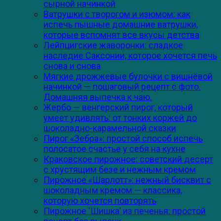
сырной начинкой
Ватрушки с творогом и изюмом: как
испечь пышные домашние ватрушки,
которые вспомнят все вкусы детства
Лейпцигские жаворонки: сладкое
наследие Саксонии, которое хочется печь
снова и снова
Мягкие дрожжевые булочки с вишнёвой
начинкой — пошаговый рецепт с фото.
Домашняя выпечка к чаю.
Жербо — венгерский пирог, который
умеет удивлять: от тонких коржей до
шоколадно-карамельной сказки
Пирог «Зебра»: простой способ испечь
полосатое счастье у себя на кухне
Краковское пирожное: советский десерт
с хрустящим безе и нежным кремом
Пирожное «Шарлотт»: нежный бисквит с
шоколадным кремом — классика,
которую хочется повторять
Пирожное ‘Шишка’ из печенья: простой