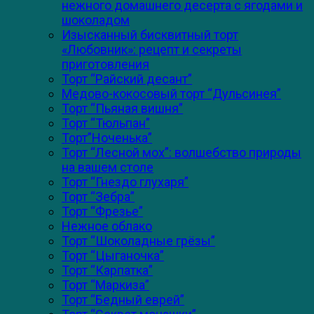
нежного домашнего десерта с ягодами и
шоколадом
Изысканный бисквитный торт
«Любовник»: рецепт и секреты
приготовления
Торт “Райский десант”
Медово-кокосовый торт “Дульсинея”
Торт “Пьяная вишня”
Торт “Тюльпан”
Торт”Ноченька”
Торт “Лесной мох”: волшебство природы
на вашем столе
Торт “Гнездо глухаря”
Торт “Зебра”
Торт “Фрезье”
Нежное облако
Торт “Шоколадные грёзы”
Торт “Цыганочка”
Торт “Карпатка”
Торт “Маркиза”
Торт “Бедный еврей”