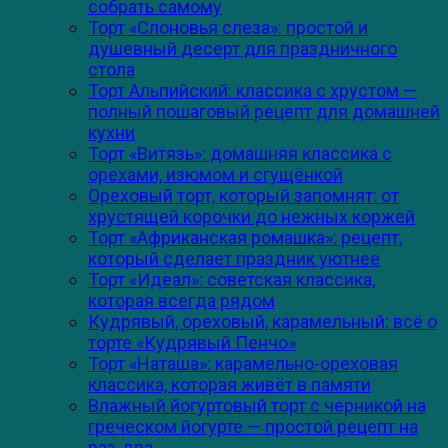
собрать самому
Торт «Слоновья слеза»: простой и
душевный десерт для праздничного
стола
Торт Альпийский: классика с хрустом —
полный пошаговый рецепт для домашней
кухни
Торт «Витязь»: домашняя классика с
орехами, изюмом и сгущёнкой
Ореховый торт, который запомнят: от
хрустящей корочки до нежных коржей
Торт «Африканская ромашка»: рецепт,
который сделает праздник уютнее
Торт «Идеал»: советская классика,
которая всегда рядом
Кудрявый, ореховый, карамельный: всё о
торте «Кудрявый Пенчо»
Торт «Наташа»: карамельно-ореховая
классика, которая живёт в памяти
Влажный йогуртовый торт с черникой на
греческом йогурте — простой рецепт на
раз‑два