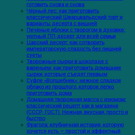
готовить снова и снова
Чёрный лес: как приготовить
классический Шварцвальдский торт и
варианты десерта с вишней
Печёные яблоки с творогом в духовке:
уютный ПП-десерт для всей семьи
Царский десерт: как сотворить
императорскую сладость без лишней
суеты
Творожные сырки в шоколаде с
вареньем: как приготовить домашние
сырки, которые съедят первым
Суфле «Волшебник»: нежное сладкое
облако из прошлого, которое легко
приготовить дома
Домашняя творожная масса с изюмом:
классический рецепт как в магазине
(СССР, ГОСТ). Нежная, вкусная, просто и
быстро
Фрагола: клубничная история, которую
хочется есть — простой и эффектный