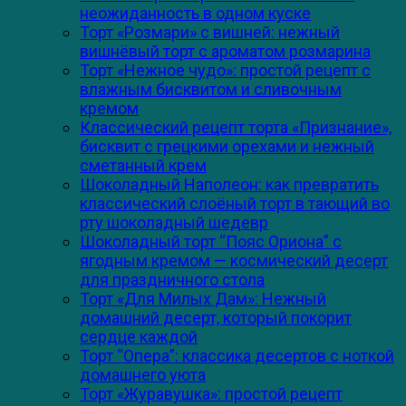
неожиданность в одном куске
Торт «Розмари» с вишней: нежный
вишнёвый торт с ароматом розмарина
Торт «Нежное чудо»: простой рецепт с
влажным бисквитом и сливочным
кремом
Классический рецепт торта «Признание»,
бисквит с грецкими орехами и нежный
сметанный крем
Шоколадный Наполеон: как превратить
классический слоёный торт в тающий во
рту шоколадный шедевр
Шоколадный торт “Пояс Ориона” с
ягодным кремом — космический десерт
для праздничного стола
Торт «Для Милых Дам»: Нежный
домашний десерт, который покорит
сердце каждой
Торт “Опера”: классика десертов с ноткой
домашнего уюта
Торт «Журавушка»: простой рецепт