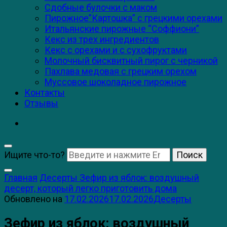
Сдобные булочки с маком
Пирожное”Картошка” с грецкими орехами
Итальянские пирожные “Соффиони”
Кекс из трех ингредиентов
Кекс с орехами и с сухофруктами
Молочный бисквитный пирог с черникой
Пахлава медовая с грецким орехом
Муссовое шоколадное пирожное
Контакты
Отзывы
Ищите что-то?
Главная
Десерты
Зефир из яблок: воздушный
десерт, который легко приготовить дома
Обновлено на
17.02.2026
17.02.2026
Десерты
Зефир из яблок: воздушный