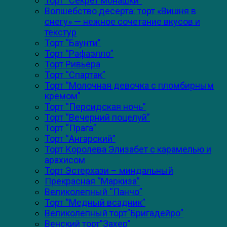
Торт “Секрет монашки”
Волшебство десерта: торт «Вишня в
снегу» — нежное сочетание вкусов и
текстур
Торт “Баунти”
Торт “Рафаэлло”
Торт Ривьера
Торт “Спартак”
Торт “Молочная девочка с пломбирным
кремом”
Торт “Персидская ночь”
Торт “Вечерний поцелуй”
Торт “Прага”
Торт “Ангарский”
Торт Королева Элизабет с карамелью и
арахисом
Торт Эстерхази – миндальный
Прекрасная “Маркиза”
Великолепный “Панчо”
Торт “Медный всадник”
Великолепный торт”Бригадейро”
Венский торт”Захер”