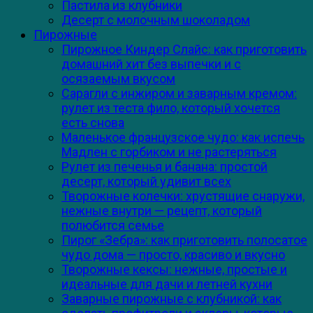
Пастила из клубники
Десерт с молочным шоколадом
Пирожные
Пирожное Киндер Слайс: как приготовить
домашний хит без выпечки и с
осязаемым вкусом
Сарагли с инжиром и заварным кремом:
рулет из теста фило, который хочется
есть снова
Маленькое французское чудо: как испечь
Мадлен с горбиком и не растеряться
Рулет из печенья и банана: простой
десерт, который удивит всех
Творожные колечки: хрустящие снаружи,
нежные внутри — рецепт, который
полюбится семье
Пирог «Зебра»: как приготовить полосатое
чудо дома — просто, красиво и вкусно
Творожные кексы: нежные, простые и
идеальные для дачи и летней кухни
Заварные пирожные с клубникой: как