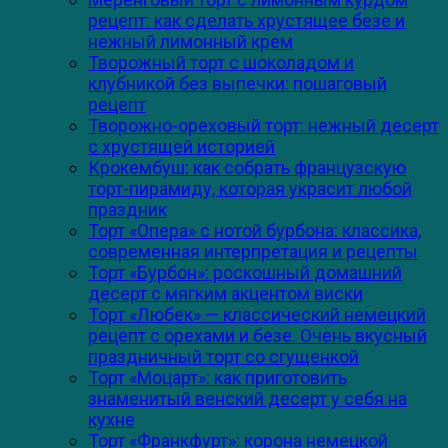
рецепт: как сделать хрустящее безе и
нежный лимонный крем
Творожный торт с шоколадом и
клубникой без выпечки: пошаговый
рецепт
Творожно-ореховый торт: нежный десерт
с хрустящей историей
Крокембуш: как собрать французскую
торт-пирамиду, которая украсит любой
праздник
Торт «Опера» с нотой бурбона: классика,
современная интерпретация и рецепты
Торт «Бурбон»: роскошный домашний
десерт с мягким акцентом виски
Торт «Любек» — классический немецкий
рецепт с орехами и безе. Очень вкусный
праздничный торт со сгущенкой
Торт «Моцарт»: как приготовить
знаменитый венский десерт у себя на
кухне
Торт «Франкфурт»: корона немецкой