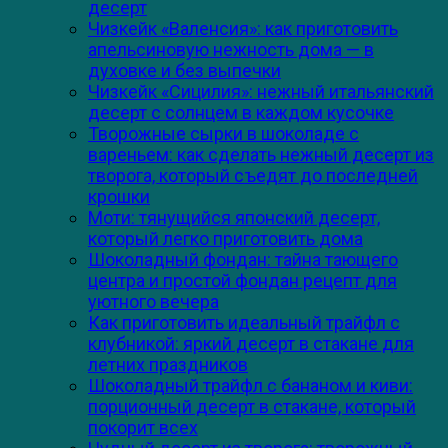
десерт
Чизкейк «Валенсия»: как приготовить
апельсиновую нежность дома — в
духовке и без выпечки
Чизкейк «Сицилия»: нежный итальянский
десерт с солнцем в каждом кусочке
Творожные сырки в шоколаде с
вареньем: как сделать нежный десерт из
творога, который съедят до последней
крошки
Моти: тянущийся японский десерт,
который легко приготовить дома
Шоколадный фондан: тайна тающего
центра и простой фондан рецепт для
уютного вечера
Как приготовить идеальный трайфл с
клубникой: яркий десерт в стакане для
летних праздников
Шоколадный трайфл с бананом и киви:
порционный десерт в стакане, который
покорит всех