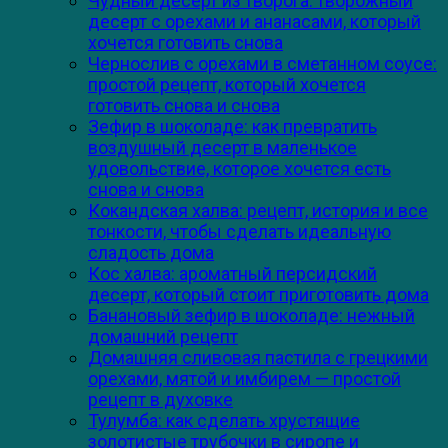
Чудный десерт из творога: творожный
десерт с орехами и ананасами, который
хочется готовить снова
Чернослив с орехами в сметанном соусе:
простой рецепт, который хочется
готовить снова и снова
Зефир в шоколаде: как превратить
воздушный десерт в маленькое
удовольствие, которое хочется есть
снова и снова
Кокандская халва: рецепт, история и все
тонкости, чтобы сделать идеальную
сладость дома
Кос халва: ароматный персидский
десерт, который стоит приготовить дома
Банановый зефир в шоколаде: нежный
домашний рецепт
Домашняя сливовая пастила с грецкими
орехами, мятой и имбирем — простой
рецепт в духовке
Тулумба: как сделать хрустящие
золотистые трубочки в сиропе и