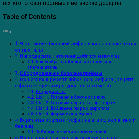
тех, кто готовит постные и веганские десерты.
Table of Contents
Что такое яблочный зефир и как он отличается
от пастилы
Ингредиенты: что понадобится и почему
Как выбрать яблоки: антоновка и
альтернативы
Оборудование и базовые приёмы
Пошаговый рецепт яблочного зефира (рецепт
с фото — ориентиры для фото-отчёта)
Ингредиенты
Шаг 1. Готовим яблочное пюре
Шаг 2. Готовим сироп с агар-агаром
Шаг 3. Взбиваем пюре с сиропом
Шаг 4. Формовка и сушка
Варианты рецепта: зефир на агаре, желатине и
без яиц
Таблица: отличия загустителей
Пошаговые советы: как загустить пюре,