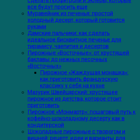
сделать профитроли и эклеры, которые
все будут просить еще
Муравейник из печенья: простой
холодный десерт, который готовится
руками
Дамские пальчики: как сделать
идеальное бисквитное печенье для
тирамису, чаепития и десертов
Пирожные «Восточные»: от хрустящей
баклавы до нежных песочных
«Восточных»
Пирожное «Жаждущая монашка»:
как приготовить французскую
классику у себя на кухне
Мазурик Швейцарский: хрустящее
пирожное из детства, которое стоит
приготовить
Пирожное «Монмартр»: пошаговый путь к
кофейно-шоколадному десерту как в
кондитерской
Шоколадные пирожные с творогом и
вишней: рецепт, идеи и варианты для