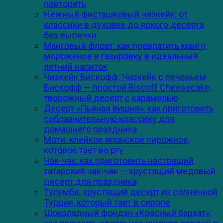
повторить
Нежный фисташковый чизкейк: от
классики в духовке до яркого десерта
без выпечки
Манговый флоат: как превратить манго,
мороженое и газировку в идеальный
летний напиток
Чизкейк Бискофф: Чизкейк с печеньем
Бискофф — простой Biscoff Cheesecake,
творожный десерт с карамелью
Десерт «Пьяная вишня»: как приготовить
соблазнительную классику для
домашнего праздника
Моти: клейкое японское пирожное,
которое тает во рту
Чак-чак: как приготовить настоящий
татарский чак-чак — хрустящий медовый
десерт для праздника
Тулумба: хрустящий десерт из солнечной
Турции, который тает в сиропе
Шоколадный фондан «Красный бархат»: