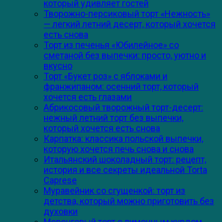
который удивляет гостей
Творожно-персиковый торт «Нежность»
— легкий летний десерт, который хочется
есть снова
Торт из печенья «Юбилейное» со
сметаной без выпечки: просто, уютно и
вкусно
Торт «Букет роз» с яблоками и
франжипаном: осенний торт, который
хочется есть глазами
Абрикосовый творожный торт-десерт:
нежный летний торт без выпечки,
который хочется есть снова
Карпатка: классика польской выпечки,
которую хочется печь снова и снова
Итальянский шоколадный торт: рецепт,
история и все секреты идеальной Torta
Caprese
Муравейник со сгущенкой: торт из
детства, который можно приготовить без
духовки
Меренговый торт с лимонным курдом