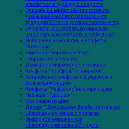
влюбиться в турецкую сладость
Ореховый шербет: как приготовить
домашний шербет с орехами — от
традиций Востока до простого рецепта
Чурчхела: как сделать грузинскую
национальную сладость у себя дома
Испанские шоколадные конфеты
“Котаниас”
Лимонно-творожный кекс
Творожная запеканка
Домашнее мороженое из сливок
Конфеты “Трюфель” с коньяком
Каталонские конфеты с фундуком и
белым шоколадом
Конфеты “Рафаэлло”на скорую руку
Пахлава “Турецкая”
Молочный пудинг
Десерт “Шоколадная бомба”на сливках
Шоколадные кексы с орехами
Имбирное мороженное
Шоколадно-ванильный пудинг